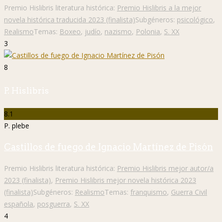
Premio Hislibris literatura histórica:
Premio Hislibris a la mejor
novela histórica traducida 2023 (finalista)
Subgéneros:
psicológico
,
Realismo
Temas:
Boxeo
,
judío
,
nazismo
,
Polonia
,
S. XX
3
8
P. Hislibris
8.1
P. plebe
Castillos de fuego de Ignacio Martínez de Pisón
Premio Hislibris literatura histórica:
Premio Hislibris mejor autor/a
2023 (finalista)
,
Premio Hislibris mejor novela histórica 2023
(finalista)
Subgéneros:
Realismo
Temas:
franquismo
,
Guerra Civil
española
,
posguerra
,
S. XX
4