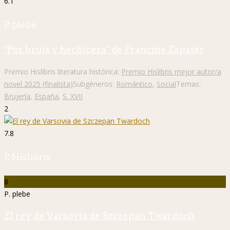
6.1
P. plebe
"Por bruja y hechicera" de Francine Zapater
Premio Hislibris literatura histórica:
Premio Hislibris mejor autor/a
novel 2025 (finalista)
Subgéneros:
Romántico
,
Social
Temas:
Brujería
,
España
,
S. XVII
2
7.8
P. Hislibris
8
P. plebe
El rey de Varsovia de Szczepan Twardoch