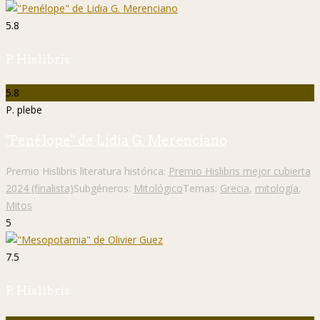
5.8
P. Hislibris
5.8
P. plebe
"Penélope" de Lidia G. Merenciano
Premio Hislibris literatura histórica:
Premio Hislibris mejor cubierta
2024 (finalista)
Subgéneros:
Mitológico
Temas:
Grecia
,
mitología
,
Mitos
5
7.5
P. Hislibris