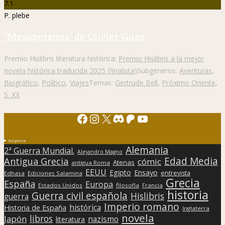
7.1
P. plebe
"Mesopotamia" de Olivier Guez
Premio Hislibris literatura histórica:
Premio Hislibris a la mejor
novela histórica traducida 2025 (finalista)
Subgéneros:
Aventuras
,
Biográfico
,
Político
,
Viajes
Temas:
Gertrude Bell
,
Próximo Oriente
,
S. XX
Facebook
Instagram
X
Discord
Patreon
YouTube
Sorpresa
Alemania
2ª Guerra Mundial.
Alejandro Magno
Edad Media
Antigua Grecia
cómic
Atenas
antigua Roma
EEUU
Egipto
Ensayo
entrevista
Edhasa
Ediciones Salamina
Grecia
España
Europa
Estados Unidos
filosofía
Francia
historia
Guerra civil española
Hislibris
guerra
Imperio romano
histórica
Historia de España
Inglaterra
novela
libros
Japón
nazismo
literatura