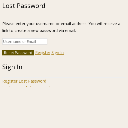
Lost Password
Please enter your username or email address. You will receive a
link to create a new password via email.
Register
Sign In
Sign In
Register
Lost Password
Ir a la barra de herramientas
Acerca
WordPress.org
de
Documentación
WordPress
Aprende WordPress
Soporte
Sugerencias