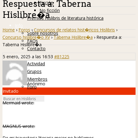
Respuesta a: Taberna
Ficción
No ficción
Hislibre�a
Premios Hislibris de literatura histórica
Info
Home
›
Foros
›
Concursos de relatos hist�ricos Hislibris
›
Sobre nosotros
Concurso hislibre�o XV
›
Taberna Hislibre�a
›
Respuesta a:
FAQs
Taberna Hislibre�a
Contacto
Hislibreños
5 enero, 2025 a las 16:53
#81225
Actividad
Grupos
Miembros
Anónimo
Foro
Invitado
Mermaid wrote:
MAGNUS wrote:
De mi trayectoria literaria mejor no hablamos.