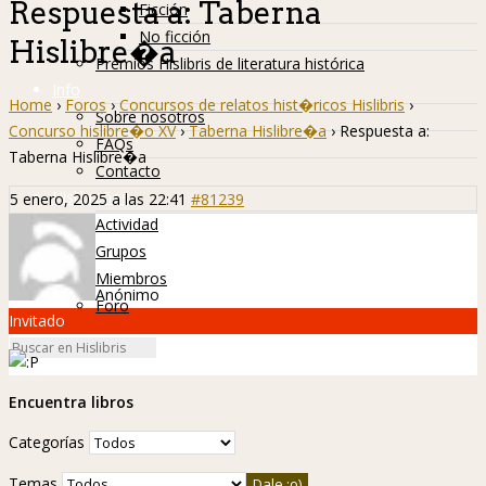
Respuesta a: Taberna
Ficción
No ficción
Hislibre�a
Premios Hislibris de literatura histórica
Info
Home
›
Foros
›
Concursos de relatos hist�ricos Hislibris
›
Sobre nosotros
Concurso hislibre�o XV
›
Taberna Hislibre�a
›
Respuesta a:
FAQs
Taberna Hislibre�a
Contacto
Hislibreños
5 enero, 2025 a las 22:41
#81239
Actividad
Grupos
Miembros
Anónimo
Foro
Invitado
Encuentra libros
Categorías
Temas