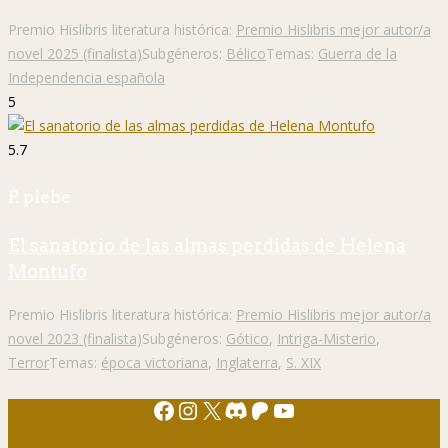
Premio Hislibris literatura histórica:
Premio Hislibris mejor autor/a
novel 2025 (finalista)
Subgéneros:
Bélico
Temas:
Guerra de la
Independencia española
5
5.7
P. plebe
El sanatorio de las almas perdidas de Helena
Montufo
Premio Hislibris literatura histórica:
Premio Hislibris mejor autor/a
novel 2023 (finalista)
Subgéneros:
Gótico
,
Intriga-Misterio
,
Terror
Temas:
época victoriana
,
Inglaterra
,
S. XIX
Facebook
Instagram
X
Discord
Patreon
YouTube