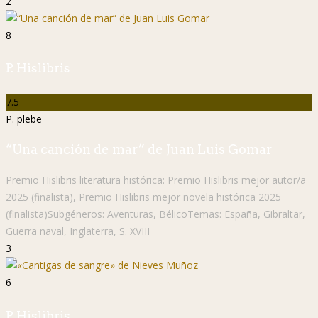
2
8
P. Hislibris
7.5
P. plebe
“Una canción de mar” de Juan Luis Gomar
Premio Hislibris literatura histórica:
Premio Hislibris mejor autor/a
2025 (finalista)
,
Premio Hislibris mejor novela histórica 2025
(finalista)
Subgéneros:
Aventuras
,
Bélico
Temas:
España
,
Gibraltar
,
Guerra naval
,
Inglaterra
,
S. XVIII
3
6
P. Hislibris