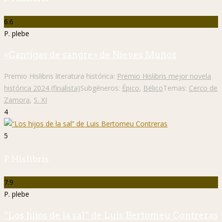
6.6
P. plebe
«Cantigas de sangre» de Nieves Muñoz
Premio Hislibris literatura histórica:
Premio Hislibris mejor novela
histórica 2024 (finalista)
Subgéneros:
Épico
,
Bélico
Temas:
Cerco de
Zamora
,
S. XI
4
5
P. Hislibris
7.9
P. plebe
“Los hijos de la sal” de Luis Bertomeu Contreras