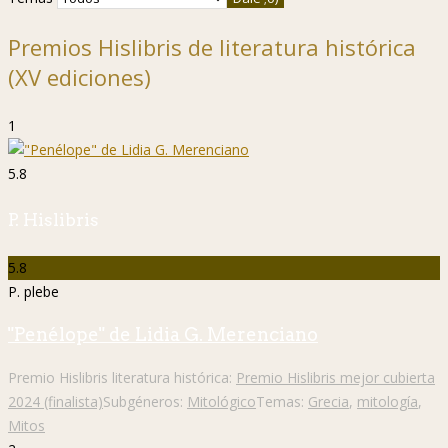
Premios Hislibris de literatura histórica
(XV ediciones)
1
5.8
P. Hislibris
5.8
P. plebe
"Penélope" de Lidia G. Merenciano
Premio Hislibris literatura histórica:
Premio Hislibris mejor cubierta
2024 (finalista)
Subgéneros:
Mitológico
Temas:
Grecia
,
mitología
,
Mitos