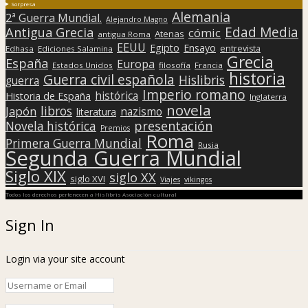
Sorpresa
Alemania
2ª Guerra Mundial.
Alejandro Magno
Edad Media
Antigua Grecia
cómic
Atenas
antigua Roma
EEUU
Egipto
Ensayo
entrevista
Edhasa
Ediciones Salamina
Grecia
España
Europa
Estados Unidos
filosofía
Francia
historia
Guerra civil española
Hislibris
guerra
Imperio romano
histórica
Historia de España
Inglaterra
novela
libros
Japón
nazismo
literatura
presentación
Novela histórica
Premios
Roma
Primera Guerra Mundial
Rusia
Segunda Guerra Mundial
Siglo XIX
siglo XX
siglo XVI
Viajes
vikingos
Todos los derechos pertenecen a Hislibris Asociación cultural
Sign In
Login via your site account