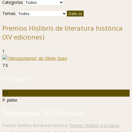
Categorías
Temas
Premios Hislibris de literatura histórica
(XV ediciones)
1
7.5
P. Hislibris
7.1
P. plebe
"Mesopotamia" de Olivier Guez
Premio Hislibris literatura histórica:
Premio Hislibris a la mejor