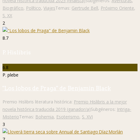
novela histórica traducida 2025 (finalista)
Subgéneros:
Aventuras
,
Biográfico
,
Político
,
Viajes
Temas:
Gertrude Bell
,
Próximo Oriente
,
S. XX
2
8.7
P. Hislibris
6.8
P. plebe
"Los lobos de Praga" de Benjamin Black
Premio Hislibris literatura histórica:
Premio Hislibris a la mejor
novela histórica traducida 2019 (ganador/a)
Subgéneros:
Intriga-
Misterio
Temas:
Bohemia
,
Esoterismo
,
S. XVI
3
7