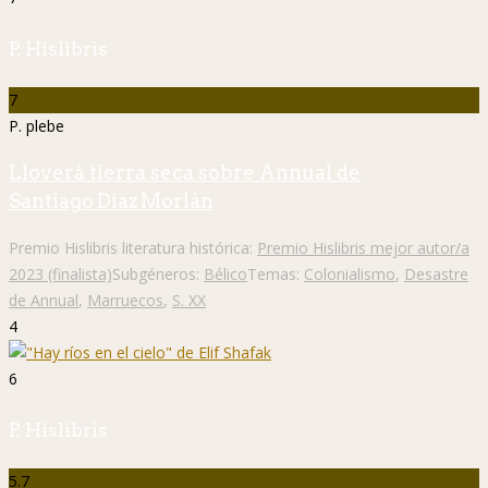
P. Hislibris
7
P. plebe
Lloverá tierra seca sobre Annual de
Santiago Díaz Morlán
Premio Hislibris literatura histórica:
Premio Hislibris mejor autor/a
2023 (finalista)
Subgéneros:
Bélico
Temas:
Colonialismo
,
Desastre
de Annual
,
Marruecos
,
S. XX
4
6
P. Hislibris
5.7