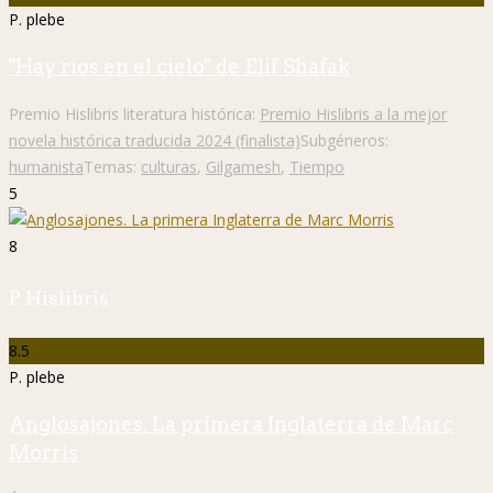
P. plebe
"Hay ríos en el cielo" de Elif Shafak
Premio Hislibris literatura histórica:
Premio Hislibris a la mejor
novela histórica traducida 2024 (finalista)
Subgéneros:
humanista
Temas:
culturas
,
Gilgamesh
,
Tiempo
5
8
P. Hislibris
8.5
P. plebe
Anglosajones. La primera Inglaterra de Marc
Morris