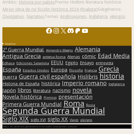
Ámbito:
Historia por países
Premio Hislibris literatura histórica:
Mejor obra de no ficción histórica 2024 (finalista)
Subgéneros:
Divulgativo
,
Narrativo
Temas:
Anglosajones
,
Inglaterra
,
vikingos
Facebook
Instagram
X
Discord
Patreon
YouTube
Sorpresa
Alemania
2ª Guerra Mundial.
Alejandro Magno
Edad Media
Antigua Grecia
cómic
Atenas
antigua Roma
EEUU
Egipto
Ensayo
entrevista
Edhasa
Ediciones Salamina
Grecia
España
Europa
Estados Unidos
filosofía
Francia
historia
Guerra civil española
Hislibris
guerra
Imperio romano
histórica
Historia de España
Inglaterra
novela
libros
Japón
nazismo
literatura
presentación
Novela histórica
Premios
Roma
Primera Guerra Mundial
Rusia
Segunda Guerra Mundial
Siglo XIX
siglo XX
siglo XVI
Viajes
vikingos
Todos los derechos pertenecen a Hislibris Asociación cultural