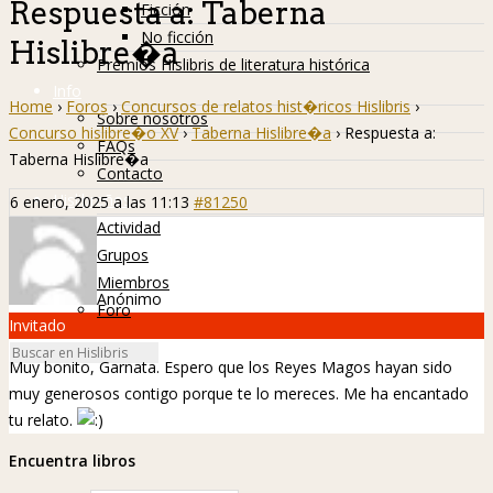
Respuesta a: Taberna
Ficción
No ficción
Hislibre�a
Premios Hislibris de literatura histórica
Info
Home
›
Foros
›
Concursos de relatos hist�ricos Hislibris
›
Sobre nosotros
Concurso hislibre�o XV
›
Taberna Hislibre�a
›
Respuesta a:
FAQs
Taberna Hislibre�a
Contacto
Hislibreños
6 enero, 2025 a las 11:13
#81250
Actividad
Grupos
Miembros
Anónimo
Foro
Invitado
Muy bonito, Garnata. Espero que los Reyes Magos hayan sido
muy generosos contigo porque te lo mereces. Me ha encantado
tu relato.
Encuentra libros