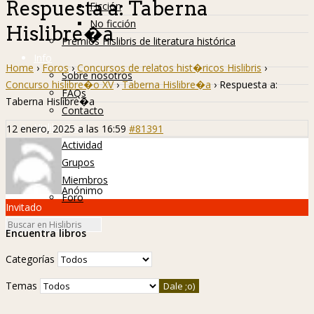
Respuesta a: Taberna
Ficción
No ficción
Hislibre�a
Premios Hislibris de literatura histórica
Info
Home
›
Foros
›
Concursos de relatos hist�ricos Hislibris
›
Sobre nosotros
Concurso hislibre�o XV
›
Taberna Hislibre�a
›
Respuesta a:
FAQs
Taberna Hislibre�a
Contacto
Hislibreños
12 enero, 2025 a las 16:59
#81391
Actividad
Grupos
Miembros
Anónimo
Foro
Invitado
Encuentra libros
Categorías
Temas