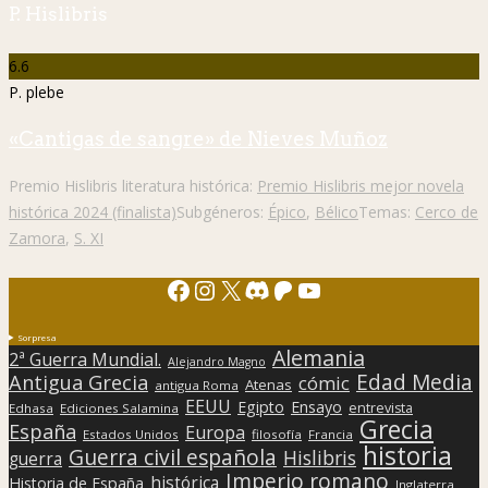
P. Hislibris
6.6
P. plebe
«Cantigas de sangre» de Nieves Muñoz
Premio Hislibris literatura histórica:
Premio Hislibris mejor novela
histórica 2024 (finalista)
Subgéneros:
Épico
,
Bélico
Temas:
Cerco de
Zamora
,
S. XI
Facebook
Instagram
X
Discord
Patreon
YouTube
Sorpresa
Alemania
2ª Guerra Mundial.
Alejandro Magno
Edad Media
Antigua Grecia
cómic
Atenas
antigua Roma
EEUU
Egipto
Ensayo
entrevista
Edhasa
Ediciones Salamina
Grecia
España
Europa
Estados Unidos
filosofía
Francia
historia
Guerra civil española
Hislibris
guerra
Imperio romano
histórica
Historia de España
Inglaterra