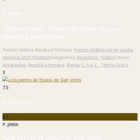
P. plebe
"Tiberio Graco. Tribuno de Roma" de Luis
Manuel López Román
Premio Hislibris literatura histórica:
Premio Hislibris mejor novela
histórica 2025 (finalista)
Subgéneros:
Biográfico
,
Político
Temas:
Antigüedad
,
República romana
,
Roma
,
S. II a. C.
,
Tiberio Graco
3
7.5
P. Hislibris
6.2
P. plebe
«Los perros de Essex» de Dan Jones