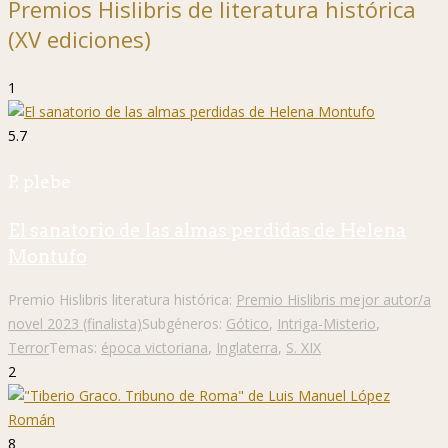
Premios Hislibris de literatura histórica
(XV ediciones)
1
5.7
P. plebe
El sanatorio de las almas perdidas de Helena
Montufo
Premio Hislibris literatura histórica:
Premio Hislibris mejor autor/a
novel 2023 (finalista)
Subgéneros:
Gótico
,
Intriga-Misterio
,
Terror
Temas:
época victoriana
,
Inglaterra
,
S. XIX
2
8