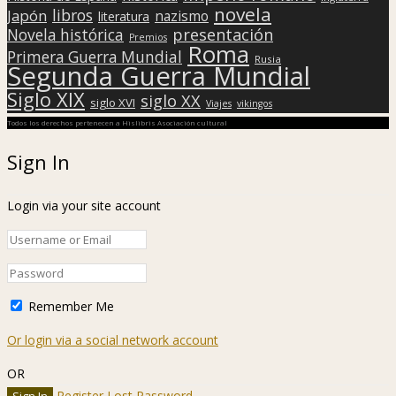
novela
libros
Japón
nazismo
literatura
presentación
Novela histórica
Premios
Roma
Primera Guerra Mundial
Rusia
Segunda Guerra Mundial
Siglo XIX
siglo XX
siglo XVI
Viajes
vikingos
Todos los derechos pertenecen a Hislibris Asociación cultural
Sign In
Login via your site account
Remember Me
Or login via a social network account
OR
Register
Lost Password