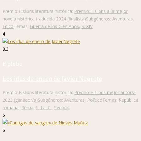
Premio Hislibris literatura histórica:
Premio Hislibris a la mejor
novela histórica traducida 2024 (finalista)
Subgéneros:
Aventuras
,
Épico
Temas:
Guerra de los Cien Años
,
S. XIV
4
8.3
P. plebe
Los idus de enero de Javier Negrete
Premio Hislibris literatura histórica:
Premio Hislibris mejor autor/a
2023 (ganador/a)
Subgéneros:
Aventuras
,
Político
Temas:
República
romana
,
Roma
,
S. I a. C.
,
Senado
5
6