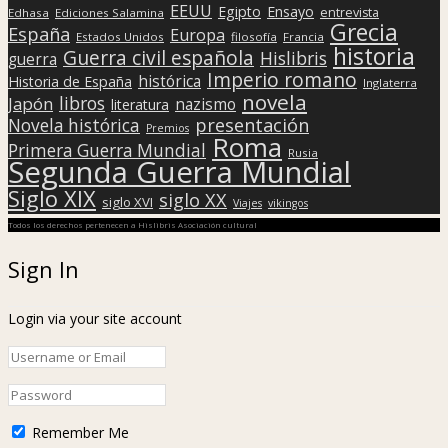
EEUU
Egipto
Ensayo
entrevista
Edhasa
Ediciones Salamina
Grecia
España
Europa
Estados Unidos
filosofía
Francia
historia
Guerra civil española
Hislibris
guerra
Imperio romano
histórica
Historia de España
Inglaterra
novela
libros
Japón
nazismo
literatura
presentación
Novela histórica
Premios
Roma
Primera Guerra Mundial
Rusia
Segunda Guerra Mundial
Siglo XIX
siglo XX
siglo XVI
Viajes
vikingos
Todos los derechos pertenecen a Hislibris Asociación cultural
Sign In
Login via your site account
Remember Me