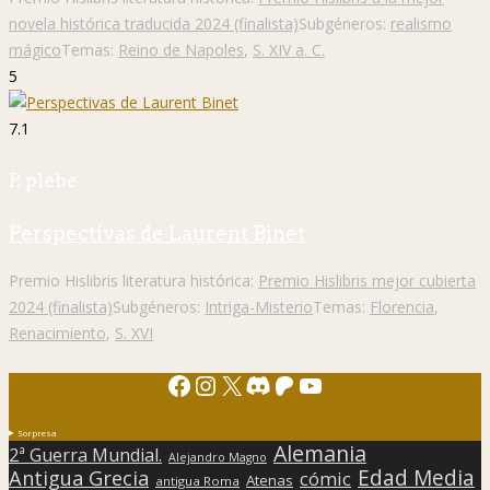
novela histórica traducida 2024 (finalista)
Subgéneros:
realismo
mágico
Temas:
Reino de Napoles
,
S. XIV a. C.
5
7.1
P. plebe
Perspectivas de Laurent Binet
Premio Hislibris literatura histórica:
Premio Hislibris mejor cubierta
2024 (finalista)
Subgéneros:
Intriga-Misterio
Temas:
Florencia
,
Renacimiento
,
S. XVI
Facebook
Instagram
X
Discord
Patreon
YouTube
Sorpresa
Alemania
2ª Guerra Mundial.
Alejandro Magno
Edad Media
Antigua Grecia
cómic
Atenas
antigua Roma