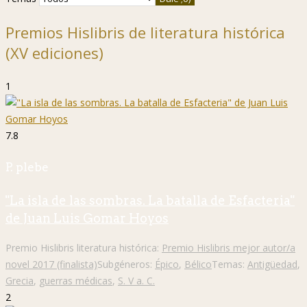
Premios Hislibris de literatura histórica
(XV ediciones)
1
7.8
P. plebe
"La isla de las sombras. La batalla de Esfacteria"
de Juan Luis Gomar Hoyos
Premio Hislibris literatura histórica:
Premio Hislibris mejor autor/a
novel 2017 (finalista)
Subgéneros:
Épico
,
Bélico
Temas:
Antigüedad
,
Grecia
,
guerras médicas
,
S. V a. C.
2