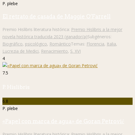
P. plebe
El retrato de casada de Maggie O’Farrell
Premio Hislibris literatura histórica:
Premio Hislibris a la mejor
novela histórica traducida 2023 (ganador/a)
Subgéneros:
Biográfico
,
psicológico
,
Romántico
Temas:
Florencia
,
Italia
,
Lucrezia de Medici
,
Renacimiento
,
S. XVI
4
7.5
P. Hislibris
6.8
P. plebe
«Papel con marca de agua» de Goran Petrović
Premio Hislibris literatura histórica:
Premio Hislibris a la mejor