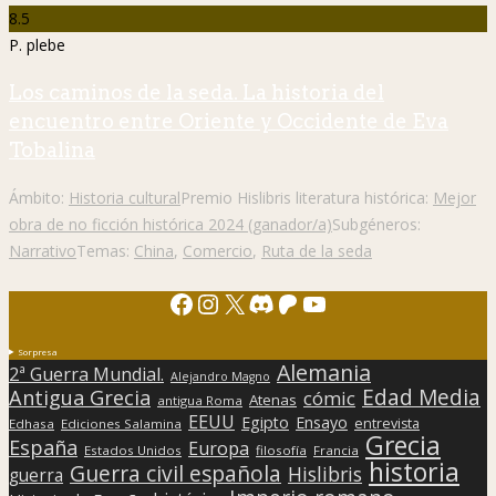
8.5
P. plebe
Los caminos de la seda. La historia del
encuentro entre Oriente y Occidente de Eva
Tobalina
Ámbito:
Historia cultural
Premio Hislibris literatura histórica:
Mejor
obra de no ficción histórica 2024 (ganador/a)
Subgéneros:
Narrativo
Temas:
China
,
Comercio
,
Ruta de la seda
Facebook
Instagram
X
Discord
Patreon
YouTube
Sorpresa
Alemania
2ª Guerra Mundial.
Alejandro Magno
Edad Media
Antigua Grecia
cómic
Atenas
antigua Roma
EEUU
Egipto
Ensayo
entrevista
Edhasa
Ediciones Salamina
Grecia
España
Europa
Estados Unidos
filosofía
Francia
historia
Guerra civil española
Hislibris
guerra