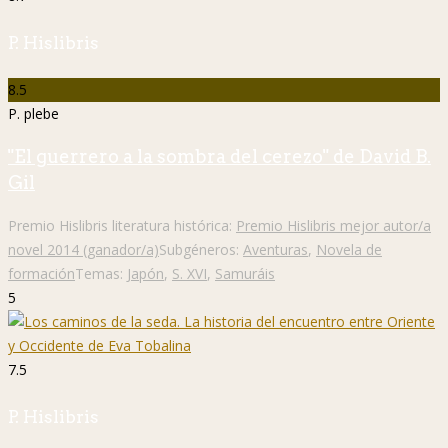
P. Hislibris
8.5
P. plebe
"El guerrero a la sombra del cerezo" de David B.
Gil
Premio Hislibris literatura histórica:
Premio Hislibris mejor autor/a
novel 2014 (ganador/a)
Subgéneros:
Aventuras
,
Novela de
formación
Temas:
Japón
,
S. XVI
,
Samuráis
5
7.5
P. Hislibris