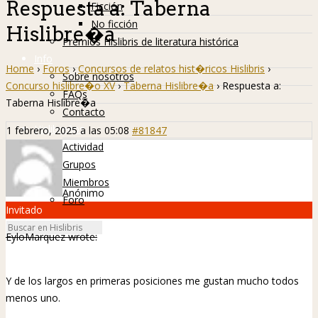
Respuesta a: Taberna
Ficción
No ficción
Hislibre�a
Premios Hislibris de literatura histórica
Info
Home
›
Foros
›
Concursos de relatos hist�ricos Hislibris
›
Sobre nosotros
Concurso hislibre�o XV
›
Taberna Hislibre�a
›
Respuesta a:
FAQs
Taberna Hislibre�a
Contacto
Hislibreños
1 febrero, 2025 a las 05:08
#81847
Actividad
Grupos
Miembros
Anónimo
Foro
Invitado
EyloMarquez wrote:
Y de los largos en primeras posiciones me gustan mucho todos
menos uno.