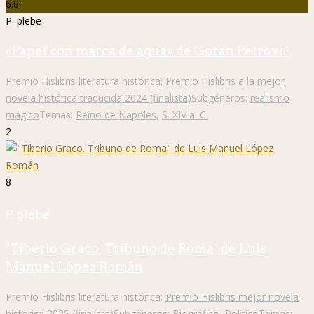
6.8
P. plebe
«Papel con marca de agua» de Goran Petrović
Premio Hislibris literatura histórica:
Premio Hislibris a la mejor
novela histórica traducida 2024 (finalista)
Subgéneros:
realismo
mágico
Temas:
Reino de Napoles
,
S. XIV a. C.
2
8
P. plebe
"Tiberio Graco. Tribuno de Roma" de Luis
Manuel López Román
Premio Hislibris literatura histórica:
Premio Hislibris mejor novela
histórica 2025 (finalista)
Subgéneros:
Biográfico
,
Político
Temas: