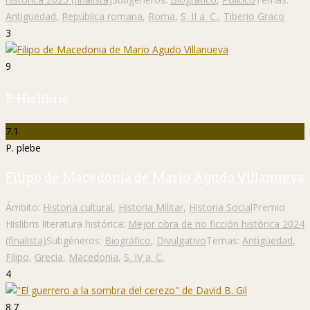
Antigüedad
,
República romana
,
Roma
,
S. II a. C.
,
Tiberio Graco
3
9
P. Hislibris
7.1
P. plebe
Filipo de Macedonia de Mario Agudo Villanueva
Ámbito:
Historia cultural
,
Historia Militar
,
Historia Social
Premio
Hislibris literatura histórica:
Mejor obra de no ficción histórica 2024
(finalista)
Subgéneros:
Biográfico
,
Divulgativo
Temas:
Antigüedad
,
Filipo
,
Grecia
,
Macedonia
,
S. IV a. C.
4
8.7