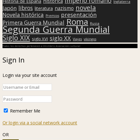
Imperio romano
histórica
Historia de España
Inglaterra
novela
libros
Japón
nazismo
literatura
presentación
Novela histórica
Premios
Roma
Primera Guerra Mundial
Rusia
Segunda Guerra Mundial
Siglo XIX
siglo XX
siglo XVI
Viajes
vikingos
Todos los derechos pertenecen a Hislibris Asociación cultural
Sign In
Login via your site account
Remember Me
Or login via a social network account
OR