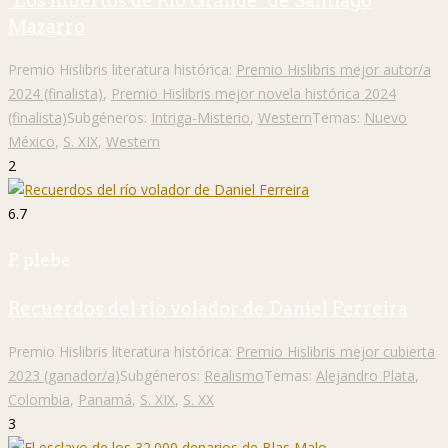
"Los muertos de Río Grande" de Santiago
Mazarro
Premio Hislibris literatura histórica:
Premio Hislibris mejor autor/a
2024 (finalista)
,
Premio Hislibris mejor novela histórica 2024
(finalista)
Subgéneros:
Intriga-Misterio
,
Western
Temas:
Nuevo
México
,
S. XIX
,
Western
2
6.7
P. plebe
Recuerdos del río volador de Daniel Ferreira
Premio Hislibris literatura histórica:
Premio Hislibris mejor cubierta
2023 (ganador/a)
Subgéneros:
Realismo
Temas:
Alejandro Plata
,
Colombia
,
Panamá
,
S. XIX
,
S. XX
3