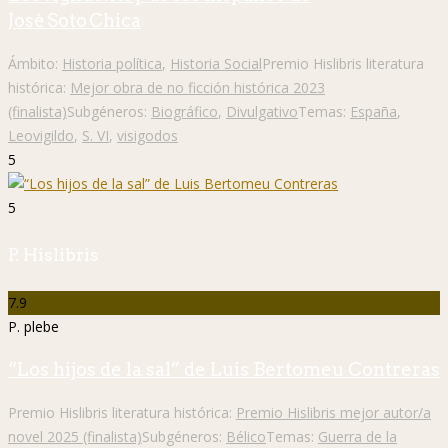
José Soto Chica
Ámbito:
Historia política
,
Historia Social
Premio Hislibris literatura
histórica:
Mejor obra de no ficción histórica 2023
(finalista)
Subgéneros:
Biográfico
,
Divulgativo
Temas:
España
,
Leovigildo
,
S. VI
,
visigodos
5
5
P. Hislibris
7.9
P. plebe
“Los hijos de la sal” de Luis Bertomeu Contreras
Premio Hislibris literatura histórica:
Premio Hislibris mejor autor/a
novel 2025 (finalista)
Subgéneros:
Bélico
Temas:
Guerra de la