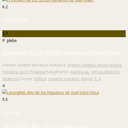
6.2
P. Hislibris
5.7
P. plebe
El esclavo de los 32.000 denarios de Blas Malo
Premio Hislibris literatura histórica:
Premio Hislibris mejor novela
histórica 2023 (finalista)
Subgéneros:
Aventuras
,
Intriga-Misterio
,
Realismo
Temas:
Bética
,
Imperio romano
,
Roma
,
S. II
4
5.5
P. plebe
Leovigildo. Rey de los hispanos de