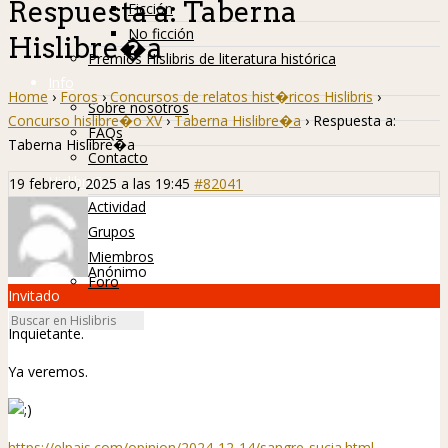
Respuesta a: Taberna
Ficción
No ficción
Hislibre�a
Premios Hislibris de literatura histórica
Info
Home
›
Foros
›
Concursos de relatos hist�ricos Hislibris
›
Sobre nosotros
Concurso hislibre�o XV
›
Taberna Hislibre�a
›
Respuesta a:
FAQs
Taberna Hislibre�a
Contacto
Hislibreños
19 febrero, 2025 a las 19:45
#82041
Actividad
Grupos
Miembros
Anónimo
Foro
Invitado
Inquietante.
Ya veremos.
https://elpais.com/opinion/2024-12-14/sangre-sucia.html