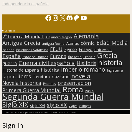
Independencia española
Facebook
Instagram
X
Discord
Patreon
YouTube
Sorpresa
Alemania
2ª Guerra Mundial.
Alejandro Magno
Edad Media
Antigua Grecia
cómic
Atenas
antigua Roma
EEUU
Egipto
Ensayo
entrevista
Edhasa
Ediciones Salamina
Grecia
España
Europa
Estados Unidos
filosofía
Francia
historia
Guerra civil española
Hislibris
guerra
Imperio romano
histórica
Historia de España
Inglaterra
novela
libros
Japón
nazismo
literatura
presentación
Novela histórica
Premios
Roma
Primera Guerra Mundial
Rusia
Segunda Guerra Mundial
Siglo XIX
siglo XX
siglo XVI
Viajes
vikingos
Todos los derechos pertenecen a Hislibris Asociación cultural
Sign In