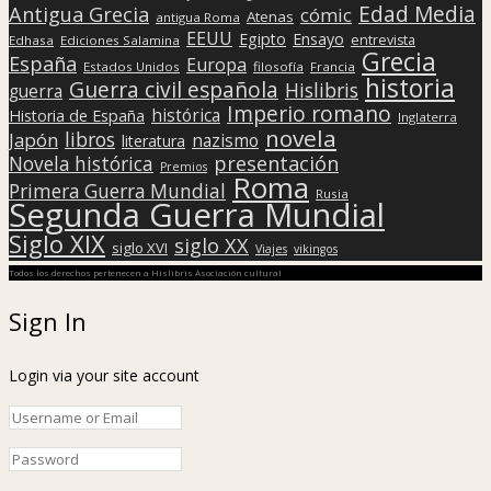
Edad Media
Antigua Grecia
cómic
Atenas
antigua Roma
EEUU
Egipto
Ensayo
entrevista
Edhasa
Ediciones Salamina
Grecia
España
Europa
Estados Unidos
filosofía
Francia
historia
Guerra civil española
Hislibris
guerra
Imperio romano
histórica
Historia de España
Inglaterra
novela
libros
Japón
nazismo
literatura
presentación
Novela histórica
Premios
Roma
Primera Guerra Mundial
Rusia
Segunda Guerra Mundial
Siglo XIX
siglo XX
siglo XVI
Viajes
vikingos
Todos los derechos pertenecen a Hislibris Asociación cultural
Sign In
Login via your site account