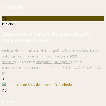
P. Hislibris
7.3
P. plebe
Emperador de Roma. Gobernar el Imperio
romano de Mary Beard
Ámbito:
Historia cultural
,
Historia política
Premio Hislibris literatura
histórica:
Mejor obra de no ficción histórica 2023
(finalista)
Subgéneros:
Biográfico
,
Divulgativo
Temas:
emperadores
,
Imperio romano
,
Roma
,
S. I
,
S. I a. C.
,
S. II
,
S. III
,
S.
IV
3
7.5
P. plebe