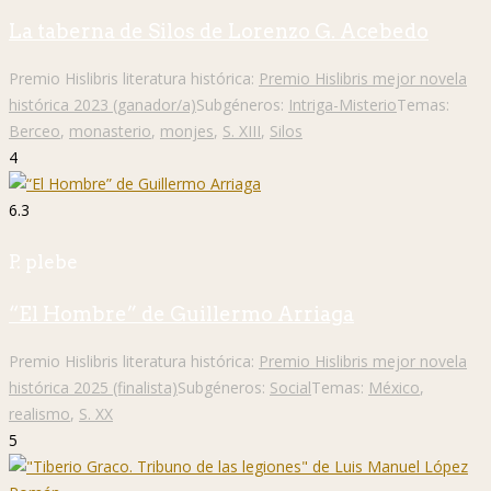
La taberna de Silos de Lorenzo G. Acebedo
Premio Hislibris literatura histórica:
Premio Hislibris mejor novela
histórica 2023 (ganador/a)
Subgéneros:
Intriga-Misterio
Temas:
Berceo
,
monasterio
,
monjes
,
S. XIII
,
Silos
4
6.3
P. plebe
“El Hombre” de Guillermo Arriaga
Premio Hislibris literatura histórica:
Premio Hislibris mejor novela
histórica 2025 (finalista)
Subgéneros:
Social
Temas:
México
,
realismo
,
S. XX
5