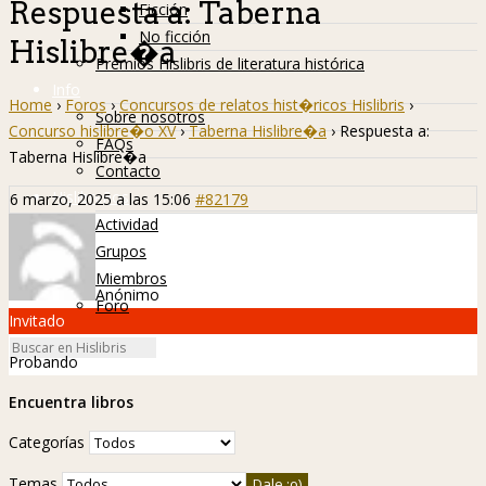
Respuesta a: Taberna
Ficción
No ficción
Hislibre�a
Premios Hislibris de literatura histórica
Info
Home
›
Foros
›
Concursos de relatos hist�ricos Hislibris
›
Sobre nosotros
Concurso hislibre�o XV
›
Taberna Hislibre�a
›
Respuesta a:
FAQs
Taberna Hislibre�a
Contacto
Hislibreños
6 marzo, 2025 a las 15:06
#82179
Actividad
Grupos
Miembros
Anónimo
Foro
Invitado
Probando
Encuentra libros
Categorías
Temas