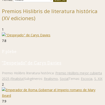
Premios Hislibris de literatura histórica
(XV ediciones)
1
7.8
P. plebe
"Despejado" de Carys Davies
Premio Hislibris literatura histórica:
Premio Hislibris mejor cubierta
2025 (finalista)
Subgéneros:
Realismo
,
Social
Temas:
Escocia
,
S. XIX
2
7.9