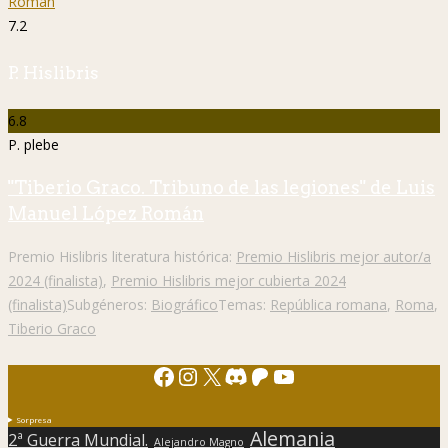
7.2
P. Hislibris
6.8
P. plebe
"Tiberio Graco. Tribuno de las legiones" de Luis
Manuel López Román
Premio Hislibris literatura histórica:
Premio Hislibris mejor autor/a
2024 (finalista)
,
Premio Hislibris mejor cubierta 2024
(finalista)
Subgéneros:
Biográfico
Temas:
República romana
,
Roma
,
Tiberio Graco
Facebook
Instagram
X
Discord
Patreon
YouTube
Sorpresa
Alemania
2ª Guerra Mundial.
Alejandro Magno