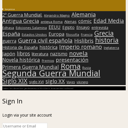
Sorpresa
Alemania
2ª Guerra Mundial.
Alejandro Magno
Edad Media
Antigua Grecia
cómic
Atenas
antigua Roma
EEUU
Egipto
Ensayo
entrevista
Edhasa
Ediciones Salamina
Grecia
España
Europa
Estados Unidos
filosofía
Francia
historia
Guerra civil española
Hislibris
guerra
Imperio romano
histórica
Historia de España
Inglaterra
novela
libros
Japón
nazismo
literatura
presentación
Novela histórica
Premios
Roma
Primera Guerra Mundial
Rusia
Segunda Guerra Mundial
Siglo XIX
siglo XX
siglo XVI
Viajes
vikingos
Todos los derechos pertenecen a Hislibris Asociación cultural
Sign In
Login via your site account