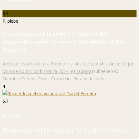
8.5
P. plebe
Los caminos de la seda. La historia del
encuentro entre Oriente y Occidente de Eva
Tobalina
Ámbito:
Historia cultural
Premio Hislibris literatura histórica:
Mejor
obra de no ficción histórica 2024 (ganador/a)
Subgéneros:
Narrativo
Temas:
China
,
Comercio
,
Ruta de la seda
4
6.7
P. plebe
Recuerdos del río volador de Daniel Ferreira