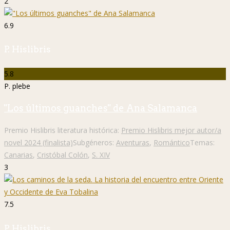
2
6.9
P. Hislibris
5.8
P. plebe
"Los últimos guanches" de Ana Salamanca
Premio Hislibris literatura histórica:
Premio Hislibris mejor autor/a
novel 2024 (finalista)
Subgéneros:
Aventuras
,
Romántico
Temas:
Canarias
,
Cristóbal Colón
,
S. XIV
3
7.5
P. Hislibris