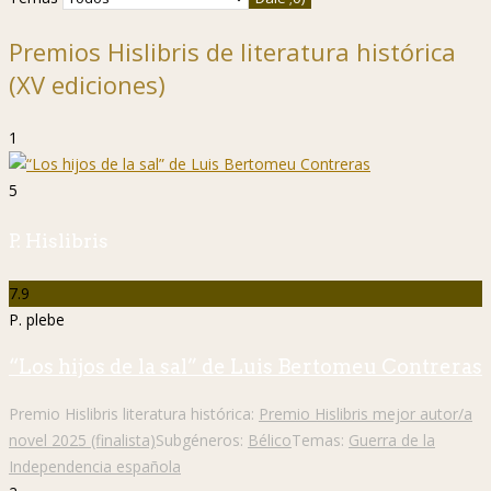
Premios Hislibris de literatura histórica
(XV ediciones)
1
5
P. Hislibris
7.9
P. plebe
“Los hijos de la sal” de Luis Bertomeu Contreras
Premio Hislibris literatura histórica:
Premio Hislibris mejor autor/a
novel 2025 (finalista)
Subgéneros:
Bélico
Temas:
Guerra de la
Independencia española