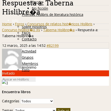
Respuesta a: Taberna
Ficción
No ficción
Hislibre�a
Premios Hislibris de literatura histórica
Info
Home
›
Foros
›
Concursos de relatos hist�ricos Hislibris
›
Sobre nosotros
Concurso hislibre�o XV
›
Taberna Hislibre�a
›
Respuesta a:
FAQs
Taberna Hislibre�a
Contacto
Hislibreños
12 marzo, 2025 a las 14:52
#82199
Actividad
Grupos
Miembros
Anónimo
Foro
Invitado
Encuentra libros
Categorías
Temas