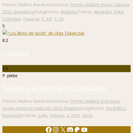
Premio Hislibris literatura histórica:
Premio Hislibris mejor cubierta
2023 (ganador/a)
Subgéneros:
Realismo
Temas:
Alejandro Plata
,
Colombia
,
Panamá
,
S. XIX
,
S. XX
5
8.2
P. Hislibris
5.5
P. plebe
"Los libros de Jacob" de Olga Tokarczuk
Premio Hislibris literatura histórica:
Premio Hislibris a la mejor
novela histórica traducida 2023 (finalista)
Subgéneros:
Biográfico
,
humanista
Temas:
judío
,
Polonia
,
S. XVIII
,
Secta
Facebook
Instagram
X
Discord
Patreon
YouTube