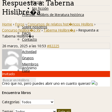
Respuesta a: Taberna
Ficción
No ficción
Hislibre�a
Premios Hislibris de literatura histórica
Info
Home
›
Foros
›
Concursos de relatos hist�ricos Hislibris
›
Sobre nosotros
Concurso hislibre�o XV
›
Taberna Hislibre�a
›
Respuesta a:
FAQs
Taberna Hislibre�a
Contacto
Hislibreños
26 marzo, 2025 a las 10:53
#82225
Actividad
Grupos
Miembros
Anónimo
Foro
Invitado
Creo que no, pero puedes abrir uno en cuanto quieras!
Encuentra libros
Categorías
Temas