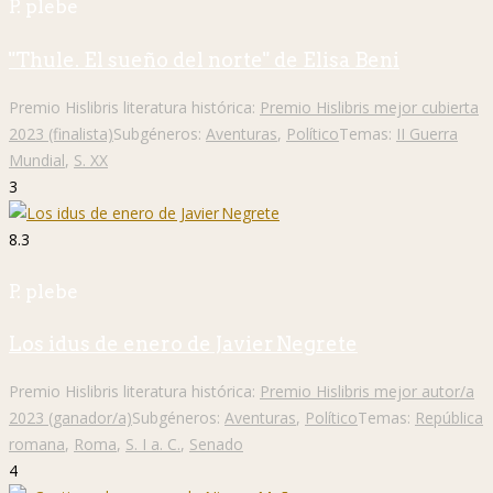
P. plebe
"Thule. El sueño del norte" de Elisa Beni
Premio Hislibris literatura histórica:
Premio Hislibris mejor cubierta
2023 (finalista)
Subgéneros:
Aventuras
,
Político
Temas:
II Guerra
Mundial
,
S. XX
3
8.3
P. plebe
Los idus de enero de Javier Negrete
Premio Hislibris literatura histórica:
Premio Hislibris mejor autor/a
2023 (ganador/a)
Subgéneros:
Aventuras
,
Político
Temas:
República
romana
,
Roma
,
S. I a. C.
,
Senado
4