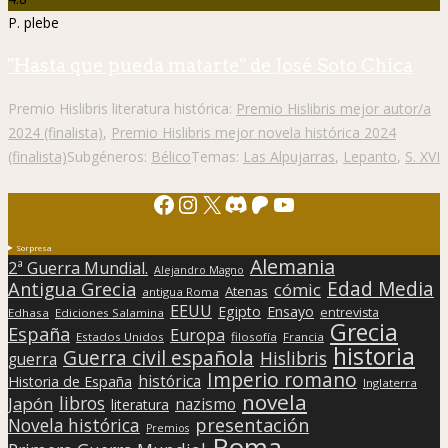
P. plebe
"Hasta que pueda matarte" de José Soto Chica
Premio Hislibris literatura histórica:
Premio Hislibris mejor autor/a
2024 (finalista)
,
Premio Hislibris mejor novela histórica 2024
(finalista)
Subgéneros:
Bélico
Temas:
Las Alpujarras
,
Lepanto
,
S. XVI
Facebook
Instagram
X
Discord
Patreon
YouTube
Sorpresa
Alemania
2ª Guerra Mundial.
Alejandro Magno
Edad Media
Antigua Grecia
cómic
Atenas
antigua Roma
EEUU
Egipto
Ensayo
entrevista
Edhasa
Ediciones Salamina
Grecia
España
Europa
Estados Unidos
filosofía
Francia
historia
Guerra civil española
Hislibris
guerra
Imperio romano
histórica
Historia de España
Inglaterra
novela
libros
Japón
nazismo
literatura
presentación
Novela histórica
Premios
Roma