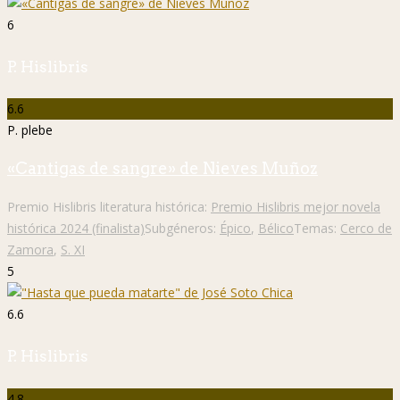
6
P. Hislibris
6.6
P. plebe
«Cantigas de sangre» de Nieves Muñoz
Premio Hislibris literatura histórica:
Premio Hislibris mejor novela
histórica 2024 (finalista)
Subgéneros:
Épico
,
Bélico
Temas:
Cerco de
Zamora
,
S. XI
5
6.6
P. Hislibris
4.8