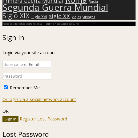
Primera Guerra Mundial
Rusia
Segunda Guerra Mundial
Siglo XIX
siglo XX
siglo XVI
Viajes
vikingos
Todos los derechos pertenecen a Hislibris Asociación cultural
Sign In
Login via your site account
Remember Me
Or login via a social network account
OR
Register
Lost Password
Lost Password