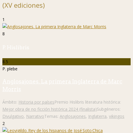
(XV ediciones)
1
8
P. Hislibris
8.5
P. plebe
Anglosajones. La primera Inglaterra de Marc
Morris
Ámbito:
Historia por países
Premio Hislibris literatura histórica:
Mejor obra de no ficción histórica 2024 (finalista)
Subgéneros:
Divulgativo
,
Narrativo
Temas:
Anglosajones
,
Inglaterra
,
vikingos
2