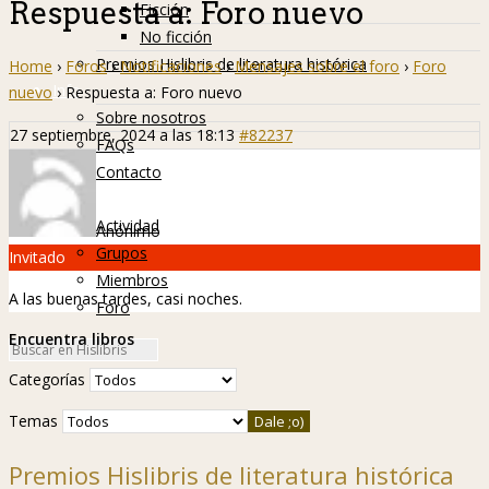
Respuesta a: Foro nuevo
Ficción
No ficción
Premios Hislibris de literatura histórica
Home
›
Foros
›
Notificaciones
›
Mensajes sobre el foro
›
Foro
Info
nuevo
›
Respuesta a: Foro nuevo
Sobre nosotros
27 septiembre, 2024 a las 18:13
#82237
FAQs
Contacto
Hislibreños
Actividad
Anónimo
Grupos
Invitado
Miembros
A las buenas tardes, casi noches.
Foro
Encuentra libros
Categorías
Temas
Premios Hislibris de literatura histórica