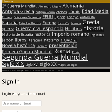
Sorpresa
Alemania
2ª Guerra Mundial.
Alejandro Magno
Edad Media
Antigua Grecia
cómic
Atenas
antigua Roma
EEUU
Egipto
Ensayo
entrevista
Edhasa
Ediciones Salamina
Grecia
España
Europa
Estados Unidos
filosofía
Francia
historia
Guerra civil española
Hislibris
guerra
Imperio romano
histórica
Historia de España
Inglaterra
novela
libros
Japón
nazismo
literatura
presentación
Novela histórica
Premios
Roma
Primera Guerra Mundial
Rusia
Segunda Guerra Mundial
Siglo XIX
siglo XX
siglo XVI
Viajes
vikingos
Todos los derechos pertenecen a Hislibris Asociación cultural
Sign In
Login via your site account