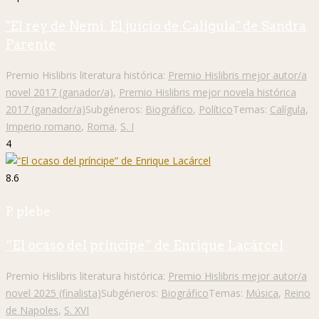
"El rey de Nemi. El juicio de Calígula" de Sandra
Parente
Premio Hislibris literatura histórica:
Premio Hislibris mejor autor/a
novel 2017 (ganador/a)
,
Premio Hislibris mejor novela histórica
2017 (ganador/a)
Subgéneros:
Biográfico
,
Político
Temas:
Calígula
,
Imperio romano
,
Roma
,
S. I
4
8.6
P. plebe
“El ocaso del príncipe” de Enrique Lacárcel
Premio Hislibris literatura histórica:
Premio Hislibris mejor autor/a
novel 2025 (finalista)
Subgéneros:
Biográfico
Temas:
Música
,
Reino
de Napoles
,
S. XVI