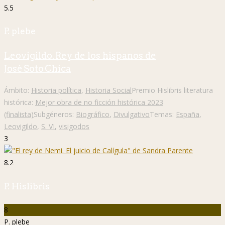
5.5
P. plebe
Leovigildo. Rey de los hispanos de
José Soto Chica
Ámbito:
Historia política
,
Historia Social
Premio Hislibris literatura
histórica:
Mejor obra de no ficción histórica 2023
(finalista)
Subgéneros:
Biográfico
,
Divulgativo
Temas:
España
,
Leovigildo
,
S. VI
,
visigodos
3
8.2
P. Hislibris
8
P. plebe