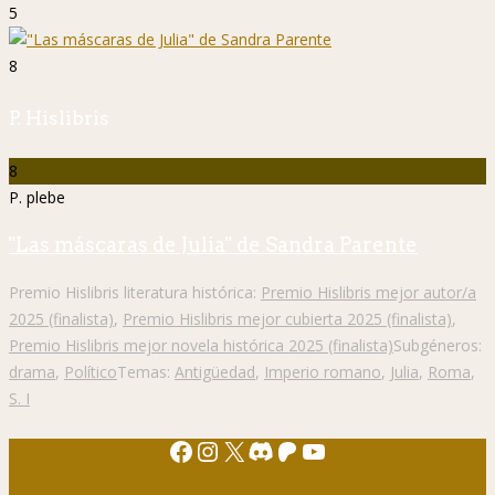
5
8
P. Hislibris
8
P. plebe
"Las máscaras de Julia" de Sandra Parente
Premio Hislibris literatura histórica:
Premio Hislibris mejor autor/a
2025 (finalista)
,
Premio Hislibris mejor cubierta 2025 (finalista)
,
Premio Hislibris mejor novela histórica 2025 (finalista)
Subgéneros:
drama
,
Político
Temas:
Antigüedad
,
Imperio romano
,
Julia
,
Roma
,
S. I
Facebook
Instagram
X
Discord
Patreon
YouTube