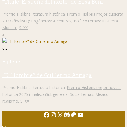
"Thule. El sueño del norte" de Elisa Beni
Premio Hislibris literatura histórica:
Premio Hislibris mejor cubierta
2023 (finalista)
Subgéneros:
Aventuras
,
Político
Temas:
II Guerra
Mundial
,
S. XX
5
6.3
P. plebe
“El Hombre” de Guillermo Arriaga
Premio Hislibris literatura histórica:
Premio Hislibris mejor novela
histórica 2025 (finalista)
Subgéneros:
Social
Temas:
México
,
realismo
,
S. XX
Facebook
Instagram
X
Discord
Patreon
YouTube
Sorpresa