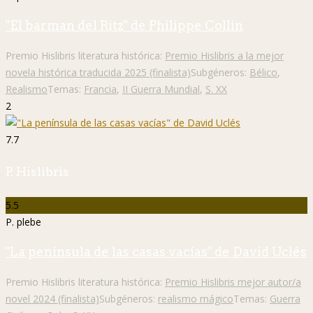
"El barman del Ritz" de Philippe Collin
Premio Hislibris literatura histórica:
Premio Hislibris a la mejor
novela histórica traducida 2025 (finalista)
Subgéneros:
Bélico
,
Realismo
Temas:
Francia
,
II Guerra Mundial
,
S. XX
2
7.7
P. Hislibris
5.5
P. plebe
"La península de las casas vacías" de David Uclés
Premio Hislibris literatura histórica:
Premio Hislibris mejor autor/a
novel 2024 (finalista)
Subgéneros:
realismo mágico
Temas:
Guerra