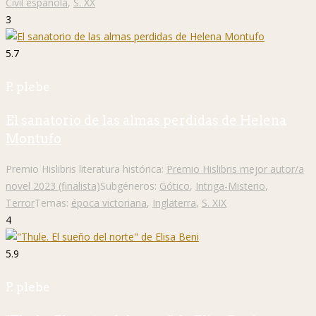
Civil española
,
S. XX
3
5.7
P. plebe
El sanatorio de las almas perdidas de Helena
Montufo
Premio Hislibris literatura histórica:
Premio Hislibris mejor autor/a
novel 2023 (finalista)
Subgéneros:
Gótico
,
Intriga-Misterio
,
Terror
Temas:
época victoriana
,
Inglaterra
,
S. XIX
4
5.9
P. plebe