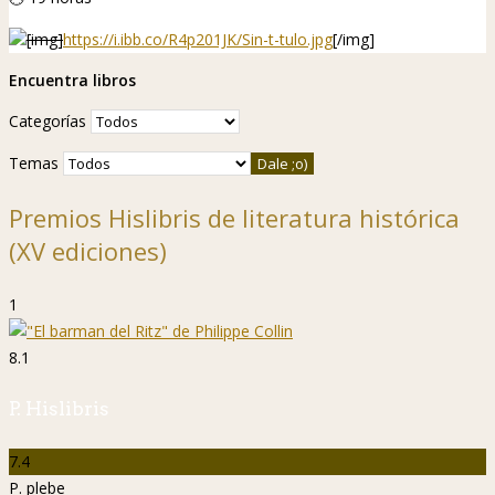
[img]
https://i.ibb.co/R4p201JK/Sin-t-tulo.jpg
[/img]
Encuentra libros
Categorías
Temas
Premios Hislibris de literatura histórica
(XV ediciones)
1
8.1
P. Hislibris
7.4
P. plebe