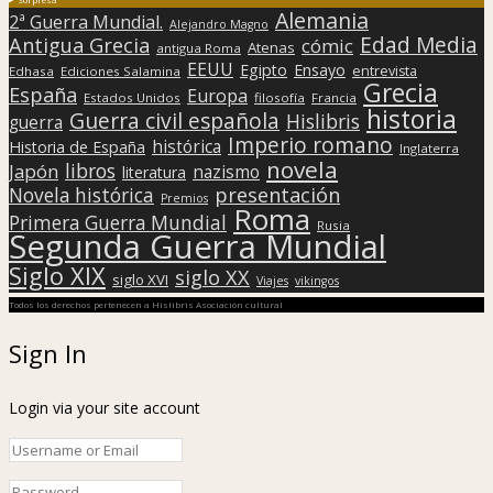
Alemania
2ª Guerra Mundial.
Alejandro Magno
Edad Media
Antigua Grecia
cómic
Atenas
antigua Roma
EEUU
Egipto
Ensayo
entrevista
Edhasa
Ediciones Salamina
Grecia
España
Europa
Estados Unidos
filosofía
Francia
historia
Guerra civil española
Hislibris
guerra
Imperio romano
histórica
Historia de España
Inglaterra
novela
libros
Japón
nazismo
literatura
presentación
Novela histórica
Premios
Roma
Primera Guerra Mundial
Rusia
Segunda Guerra Mundial
Siglo XIX
siglo XX
siglo XVI
Viajes
vikingos
Todos los derechos pertenecen a Hislibris Asociación cultural
Sign In
Login via your site account