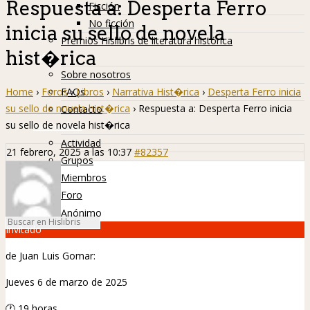
Respuesta a: Desperta Ferro
Ficción
No ficción
inicia su sello de novela
Premios Hislibris de literatura histórica
hist�rica
Info
Sobre nosotros
Home
›
Foros
›
Libros
›
Narrativa Hist�rica
›
Desperta Ferro inicia
FAQs
su sello de novela hist�rica
›
Respuesta a: Desperta Ferro inicia
Contacto
su sello de novela hist�rica
Hislibreños
Actividad
21 febrero, 2025 a las 10:37
#82357
Grupos
Miembros
Foro
Anónimo
Invitado
de Juan Luis Gomar:
Jueves 6 de marzo de 2025
🕐
19 horas