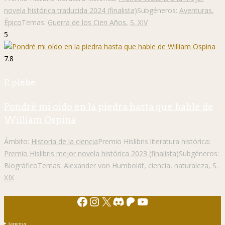
novela histórica traducida 2024 (finalista)
Subgéneros:
Aventuras
,
Épico
Temas:
Guerra de los Cien Años
,
S. XIV
5
7.8
P. plebe
Pondré mi oído en la piedra hasta que hable de
William Ospina
Ámbito:
Historia de la ciencia
Premio Hislibris literatura histórica:
Premio Hislibris mejor novela histórica 2023 (finalista)
Subgéneros:
Biográfico
Temas:
Alexander von Humboldt
,
ciencia
,
naturaleza
,
S.
XIX
Facebook
Instagram
X
Discord
Patreon
YouTube
Sorpresa