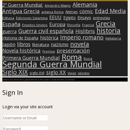
Alemania
2ª Guerra Mundial.
Alejandro Magno
Edad Media
Antigua Grecia
cómic
Atenas
antigua Roma
EEUU
Egipto
Ensayo
entrevista
Edhasa
Ediciones Salamina
Grecia
España
Europa
Estados Unidos
filosofía
Francia
historia
Guerra civil española
Hislibris
guerra
Imperio romano
histórica
Historia de España
Inglaterra
novela
libros
Japón
nazismo
literatura
presentación
Novela histórica
Premios
Roma
Primera Guerra Mundial
Rusia
Segunda Guerra Mundial
Siglo XIX
siglo XX
siglo XVI
Viajes
vikingos
Todos los derechos pertenecen a Hislibris Asociación cultural
Sign In
Login via your site account