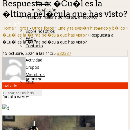
Respuesta a: �Cu�l es la
Ficción
No ficción
�ltima pel�cula que has visto?
Premios Hislibris de literatura histórica
Info
Home
›
Foros
›
Otros foros
›
Cine y televisi�n hist�rico y b�lico
›
Sobre nosotros
�Cu�l es la �ltima pel�cula que has visto?
›
Respuesta a:
FAQs
�Cu�l es la �ltima pel�cula que has visto?
Contacto
Hislibreños
15 octubre, 2024 a las 11:35
#82387
Actividad
Grupos
Miembros
Anónimo
Foro
Invitado
farsalia wrote: