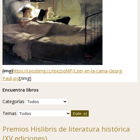
[img]
https://i.postimg.cc/rpxzsqMP/Leer-en-la-cama-Georg-
Pauli.jpg
[/img]
Encuentra libros
Categorías
Temas
Premios Hislibris de literatura histórica
(XV ediciones)