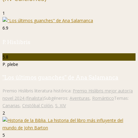
1
6.9
P. Hislibris
5.8
P. plebe
"Los últimos guanches" de Ana Salamanca
Premio Hislibris literatura histórica:
Premio Hislibris mejor autor/a
novel 2024 (finalista)
Subgéneros:
Aventuras
,
Romántico
Temas:
Canarias
,
Cristóbal Colón
,
S. XIV
2
5