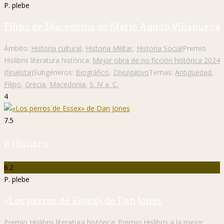
P. plebe
Filipo de Macedonia de Mario Agudo Villanueva
Ámbito:
Historia cultural
,
Historia Militar
,
Historia Social
Premio
Hislibris literatura histórica:
Mejor obra de no ficción histórica 2024
(finalista)
Subgéneros:
Biográfico
,
Divulgativo
Temas:
Antigüedad
,
Filipo
,
Grecia
,
Macedonia
,
S. IV a. C.
4
7.5
P. Hislibris
6.2
P. plebe
«Los perros de Essex» de Dan Jones
Premio Hislibris literatura histórica:
Premio Hislibris a la mejor