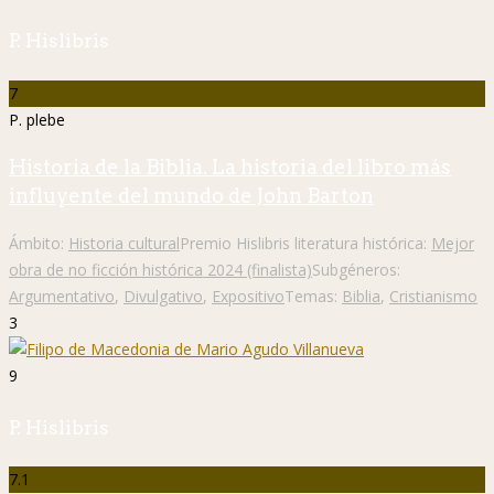
P. Hislibris
7
P. plebe
Historia de la Biblia. La historia del libro más
influyente del mundo de John Barton
Ámbito:
Historia cultural
Premio Hislibris literatura histórica:
Mejor
obra de no ficción histórica 2024 (finalista)
Subgéneros:
Argumentativo
,
Divulgativo
,
Expositivo
Temas:
Biblia
,
Cristianismo
3
9
P. Hislibris
7.1