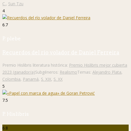
C.
,
Sun Tzu
4
6.7
P. plebe
Recuerdos del río volador de Daniel Ferreira
Premio Hislibris literatura histórica:
Premio Hislibris mejor cubierta
2023 (ganador/a)
Subgéneros:
Realismo
Temas:
Alejandro Plata
,
Colombia
,
Panamá
,
S. XIX
,
S. XX
5
7.5
P. Hislibris
6.8