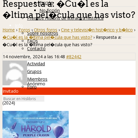
Respuesta a: �Cu�l es la
Ficción
No ficción
�ltima pel�cula que has visto?
Premios Hislibris de literatura histórica
Info
Home
›
Foros
›
Otros foros
›
Cine y televisi�n hist�rico y b�lico
›
Sobre nosotros
�Cu�l es la �ltima pel�cula que has visto?
›
Respuesta a:
FAQs
�Cu�l es la �ltima pel�cula que has visto?
Contacto
Hislibreños
14 noviembre, 2024 a las 16:48
#82442
Actividad
Grupos
Miembros
Anónimo
Foro
Invitado
(2024)