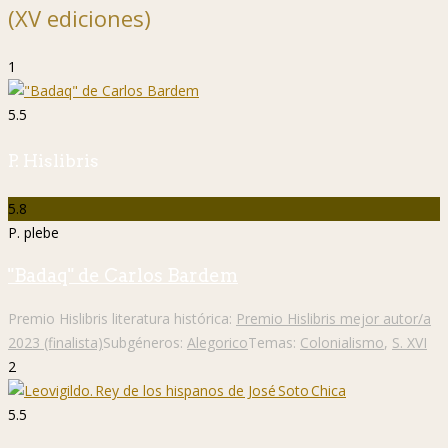
(XV ediciones)
1
5.5
P. Hislibris
5.8
P. plebe
"Badaq" de Carlos Bardem
Premio Hislibris literatura histórica:
Premio Hislibris mejor autor/a
2023 (finalista)
Subgéneros:
Alegorico
Temas:
Colonialismo
,
S. XVI
2
5.5