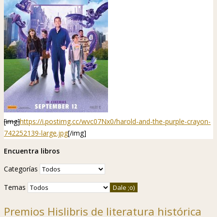
[img]
https://i.postimg.cc/wvc07Nx0/harold-and-the-purple-crayon-
742252139-large.jpg
[/img]
Encuentra libros
Categorías
Temas
Premios Hislibris de literatura histórica