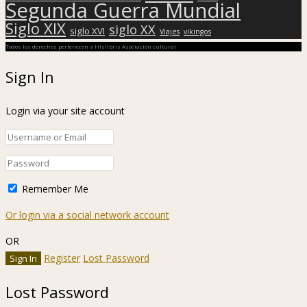
Segunda Guerra Mundial
Siglo XIX
siglo XX
siglo XVI
Viajes
vikingos
Todos los derechos pertenecen a Hislibris Asociación cultural
Sign In
Login via your site account
Remember Me
Or login via a social network account
OR
Register
Lost Password
Lost Password