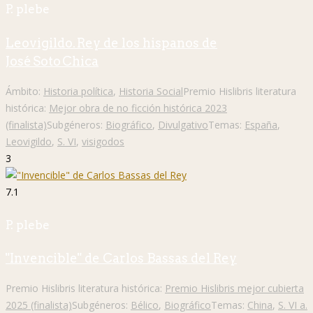
P. plebe
Leovigildo. Rey de los hispanos de
José Soto Chica
Ámbito:
Historia política
,
Historia Social
Premio Hislibris literatura
histórica:
Mejor obra de no ficción histórica 2023
(finalista)
Subgéneros:
Biográfico
,
Divulgativo
Temas:
España
,
Leovigildo
,
S. VI
,
visigodos
3
7.1
P. plebe
"Invencible" de Carlos Bassas del Rey
Premio Hislibris literatura histórica:
Premio Hislibris mejor cubierta
2025 (finalista)
Subgéneros:
Bélico
,
Biográfico
Temas:
China
,
S. VI a.