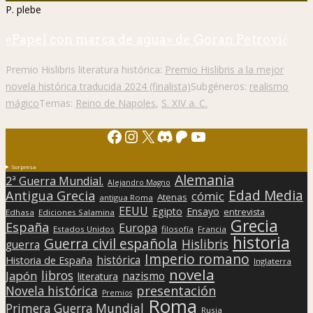
P. plebe
«Papel con marca de agua» de Goran Petrović
Premio Hislibris literatura histórica:
Premio Hislibris a la mejor
novela histórica traducida 2024 (finalista)
Subgéneros:
realismo
mágico
Temas:
Reino de Napoles
,
S. XIV a. C.
Facebook
Instagram
X
Discord
Patreon
YouTube
Sorpresa
Alemania
2ª Guerra Mundial.
Alejandro Magno
Edad Media
Antigua Grecia
cómic
Atenas
antigua Roma
EEUU
Egipto
Ensayo
entrevista
Edhasa
Ediciones Salamina
Grecia
España
Europa
Estados Unidos
filosofía
Francia
historia
Guerra civil española
Hislibris
guerra
Imperio romano
histórica
Historia de España
Inglaterra
novela
libros
Japón
nazismo
literatura
presentación
Novela histórica
Premios
Roma
Primera Guerra Mundial
Rusia