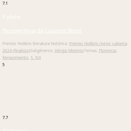
7.1
P. plebe
Perspectivas de Laurent Binet
Premio Hislibris literatura histórica:
Premio Hislibris mejor cubierta
2024 (finalista)
Subgéneros:
Intriga-Misterio
Temas:
Florencia
,
Renacimiento
,
S. XVI
5
7.7