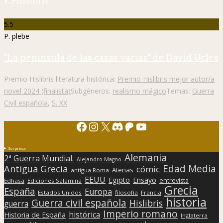
P. Hislibris
5.5
P. plebe
"La península de las casas vacías" de David Uclés
Premio Hislibris literatura histórica:
Premio Hislibris mejor autor/a
novel 2024 (finalista)
Subgéneros:
realismo mágico
Temas:
Guerra
Civil española
,
S. XX
Facebook
Instagram
X
Discord
Patreon
YouTube
Sorpresa
Alemania
2ª Guerra Mundial.
Alejandro Magno
Edad Media
Antigua Grecia
cómic
Atenas
antigua Roma
EEUU
Egipto
Ensayo
entrevista
Edhasa
Ediciones Salamina
Grecia
España
Europa
Estados Unidos
filosofía
Francia
historia
Guerra civil española
Hislibris
guerra
Imperio romano
histórica
Historia de España
Inglaterra