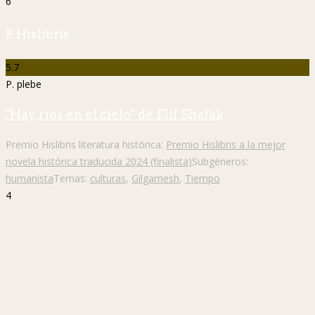
6
P. Hislibris
5.7
P. plebe
"Hay ríos en el cielo" de Elif Shafak
Premio Hislibris literatura histórica:
Premio Hislibris a la mejor
novela histórica traducida 2024 (finalista)
Subgéneros:
humanista
Temas:
culturas
,
Gilgamesh
,
Tiempo
4