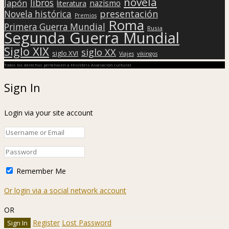
novela
libros
Japón
nazismo
literatura
presentación
Novela histórica
Premios
Roma
Primera Guerra Mundial
Rusia
Segunda Guerra Mundial
Siglo XIX
siglo XX
siglo XVI
Viajes
vikingos
Todos los derechos pertenecen a Hislibris Asociación cultural
Sign In
Login via your site account
Remember Me
Or login via a social network account
OR
Register
Lost Password