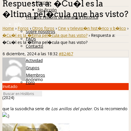
Respuesta a: �Cu�l es la
Ficción
No ficción
�ltima pel�cula que has visto?
Premios Hislibris de literatura histórica
Info
Home
›
Foros
›
Otros foros
›
Cine y televisi�n hist�rico y b�lico
›
Sobre nosotros
�Cu�l es la �ltima pel�cula que has visto?
›
Respuesta a:
FAQs
�Cu�l es la �ltima pel�cula que has visto?
Contacto
Hislibreños
6 diciembre, 2024 a las 18:32
#82467
Actividad
Grupos
Miembros
Anónimo
Foro
Invitado
(2024)
que la susodicha serie de
Los anillos del poder
. Os la recomiendo