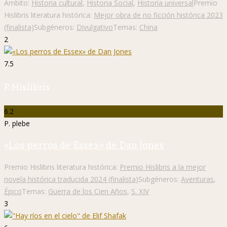
Ámbito:
Historia cultural
,
Historia Social
,
Historia universal
Premio
Hislibris literatura histórica:
Mejor obra de no ficción histórica 2023
(finalista)
Subgéneros:
Divulgativo
Temas:
China
2
7.5
P. Hislibris
6.2
P. plebe
«Los perros de Essex» de Dan Jones
Premio Hislibris literatura histórica:
Premio Hislibris a la mejor
novela histórica traducida 2024 (finalista)
Subgéneros:
Aventuras
,
Épico
Temas:
Guerra de los Cien Años
,
S. XIV
3