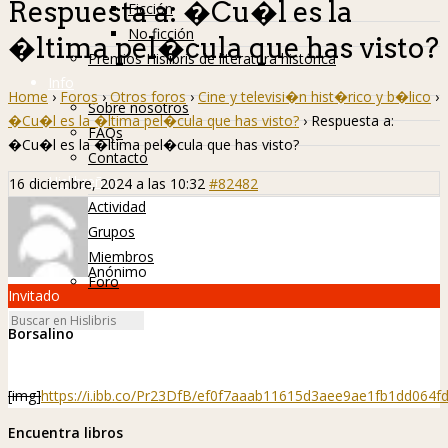
Respuesta a: �Cu�l es la
Ficción
No ficción
�ltima pel�cula que has visto?
Premios Hislibris de literatura histórica
Info
Home
›
Foros
›
Otros foros
›
Cine y televisi�n hist�rico y b�lico
›
Sobre nosotros
�Cu�l es la �ltima pel�cula que has visto?
›
Respuesta a:
FAQs
�Cu�l es la �ltima pel�cula que has visto?
Contacto
Hislibreños
16 diciembre, 2024 a las 10:32
#82482
Actividad
Grupos
Miembros
Anónimo
Foro
Invitado
Borsalino
[img]
https://i.ibb.co/Pr23DfB/ef0f7aaab11615d3aee9ae1fb1dd064
Encuentra libros