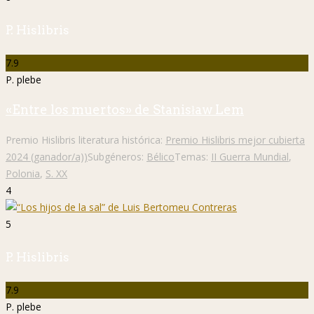
P. Hislibris
7.9
P. plebe
«Entre los muertos» de Stanisław Lem
Premio Hislibris literatura histórica:
Premio Hislibris mejor cubierta
2024 (ganador/a))
Subgéneros:
Bélico
Temas:
II Guerra Mundial
,
Polonia
,
S. XX
4
5
P. Hislibris
7.9
P. plebe