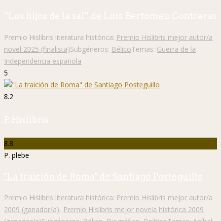
“Los hijos de la sal” de Luis Bertomeu Contreras
Premio Hislibris literatura histórica:
Premio Hislibris mejor autor/a
novel 2025 (finalista)
Subgéneros:
Bélico
Temas:
Guerra de la
Independencia española
5
8.2
P. Hislibris
8.8
P. plebe
"La traición de Roma" de Santiago Posteguillo
Premio Hislibris literatura histórica:
Premio Hislibris mejor autor/a
2009 (ganador/a)
,
Premio Hislibris mejor novela histórica 2009