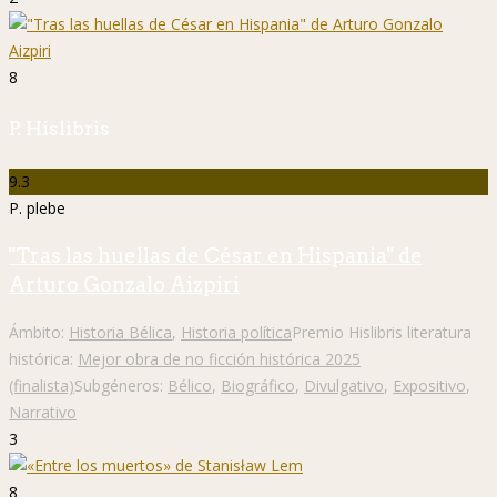
8
P. Hislibris
9.3
P. plebe
"Tras las huellas de César en Hispania" de
Arturo Gonzalo Aizpiri
Ámbito:
Historia Bélica
,
Historia política
Premio Hislibris literatura
histórica:
Mejor obra de no ficción histórica 2025
(finalista)
Subgéneros:
Bélico
,
Biográfico
,
Divulgativo
,
Expositivo
,
Narrativo
3
8