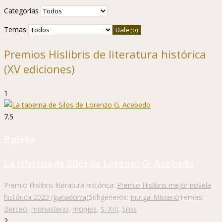
Categorías
Temas
Premios Hislibris de literatura histórica
(XV ediciones)
1
7.5
P. plebe
La taberna de Silos de Lorenzo G. Acebedo
Premio Hislibris literatura histórica:
Premio Hislibris mejor novela
histórica 2023 (ganador/a)
Subgéneros:
Intriga-Misterio
Temas:
Berceo
,
monasterio
,
monjes
,
S. XIII
,
Silos
2