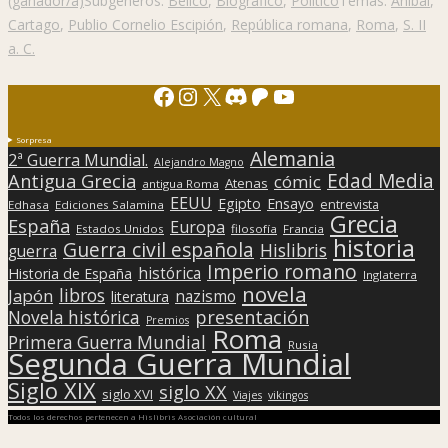
(ganador/a)
Subgéneros:
Bélico
,
Biográfico
,
Político
Temas:
Aníbal
,
Cartago
,
Publio Cornelio Escipión
,
República romana
,
Roma
,
S. II
a. C.
Facebook
Instagram
X
Discord
Patreon
YouTube
Sorpresa
Alemania
2ª Guerra Mundial.
Alejandro Magno
Edad Media
Antigua Grecia
cómic
Atenas
antigua Roma
EEUU
Egipto
Ensayo
entrevista
Edhasa
Ediciones Salamina
Grecia
España
Europa
Estados Unidos
filosofía
Francia
historia
Guerra civil española
Hislibris
guerra
Imperio romano
histórica
Historia de España
Inglaterra
novela
libros
Japón
nazismo
literatura
presentación
Novela histórica
Premios
Roma
Primera Guerra Mundial
Rusia
Segunda Guerra Mundial
Siglo XIX
siglo XX
siglo XVI
Viajes
vikingos
Todos los derechos pertenecen a Hislibris Asociación cultural