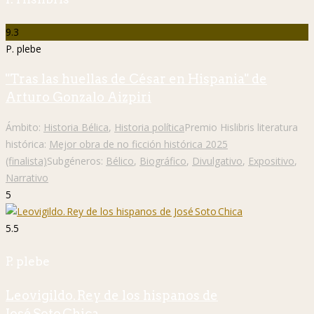
9.3
P. plebe
"Tras las huellas de César en Hispania" de
Arturo Gonzalo Aizpiri
Ámbito:
Historia Bélica
,
Historia política
Premio Hislibris literatura
histórica:
Mejor obra de no ficción histórica 2025
(finalista)
Subgéneros:
Bélico
,
Biográfico
,
Divulgativo
,
Expositivo
,
Narrativo
5
5.5
P. plebe
Leovigildo. Rey de los hispanos de
José Soto Chica