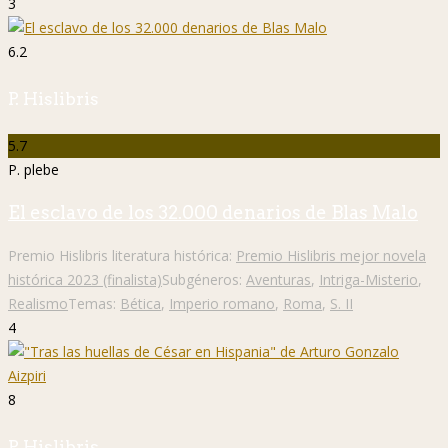
3
6.2
P. Hislibris
5.7
P. plebe
El esclavo de los 32.000 denarios de Blas Malo
Premio Hislibris literatura histórica:
Premio Hislibris mejor novela
histórica 2023 (finalista)
Subgéneros:
Aventuras
,
Intriga-Misterio
,
Realismo
Temas:
Bética
,
Imperio romano
,
Roma
,
S. II
4
8
P. Hislibris