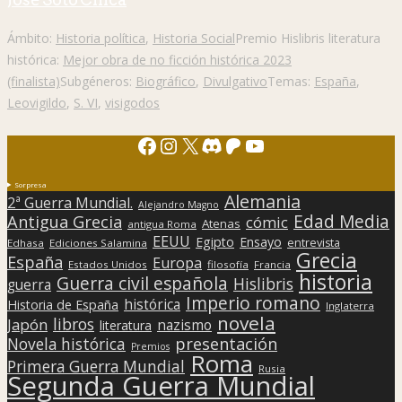
Ámbito:
Historia política
,
Historia Social
Premio Hislibris literatura
histórica:
Mejor obra de no ficción histórica 2023
(finalista)
Subgéneros:
Biográfico
,
Divulgativo
Temas:
España
,
Leovigildo
,
S. VI
,
visigodos
Facebook
Instagram
X
Discord
Patreon
YouTube
Sorpresa
Alemania
2ª Guerra Mundial.
Alejandro Magno
Edad Media
Antigua Grecia
cómic
Atenas
antigua Roma
EEUU
Egipto
Ensayo
entrevista
Edhasa
Ediciones Salamina
Grecia
España
Europa
Estados Unidos
filosofía
Francia
historia
Guerra civil española
Hislibris
guerra
Imperio romano
histórica
Historia de España
Inglaterra
novela
libros
Japón
nazismo
literatura
presentación
Novela histórica
Premios
Roma
Primera Guerra Mundial
Rusia
Segunda Guerra Mundial