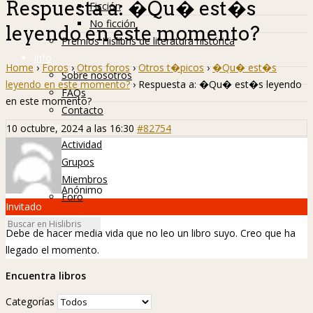
Respuesta a: �Qu� est�s
Ficción
No ficción
leyendo en este momento?
Premios Hislibris de literatura histórica
Info
Home
›
Foros
›
Otros foros
›
Otros t�picos
›
�Qu� est�s
Sobre nosotros
leyendo en este momento?
›
Respuesta a: �Qu� est�s leyendo
FAQs
en este momento?
Contacto
Hislibreños
10 octubre, 2024 a las 16:30
#82754
Actividad
Grupos
Miembros
Anónimo
Foro
Invitado
Debe de hacer media vida que no leo un libro suyo. Creo que ha
llegado el momento.
Encuentra libros
Categorías