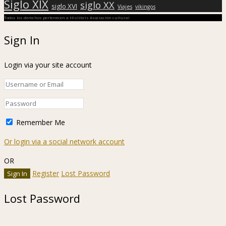
Siglo XIX
siglo XX
siglo XVI
Viajes
vikingos
Todos los derechos pertenecen a Hislibris Asociación cultural
Sign In
Login via your site account
Remember Me
Or login via a social network account
OR
Register
Lost Password
Lost Password