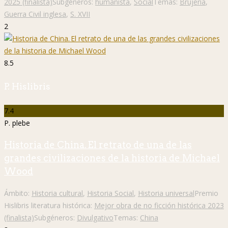
2025 (finalista)
Subgéneros:
humanista
,
Social
Temas:
Brujería
,
Guerra Civil inglesa
,
S. XVII
2
8.5
P. Hislibris
7.4
P. plebe
Historia de China. El retrato de una de las
grandes civilizaciones de la historia de Michael
Wood
Ámbito:
Historia cultural
,
Historia Social
,
Historia universal
Premio
Hislibris literatura histórica:
Mejor obra de no ficción histórica 2023
(finalista)
Subgéneros:
Divulgativo
Temas:
China