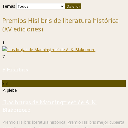
Temas
Premios Hislibris de literatura histórica
(XV ediciones)
1
7
P. Hislibris
8.3
P. plebe
“Las brujas de Manningtree” de A. K.
Blakemore
Premio Hislibris literatura histórica:
Premio Hislibris mejor cubierta