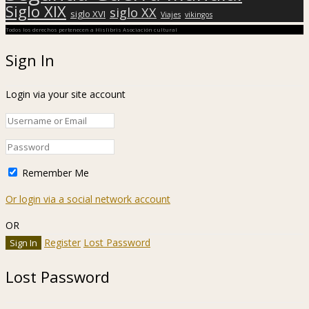
Siglo XIX
siglo XX
siglo XVI
Viajes
vikingos
Todos los derechos pertenecen a Hislibris Asociación cultural
Sign In
Login via your site account
Remember Me
Or login via a social network account
OR
Register
Lost Password
Lost Password