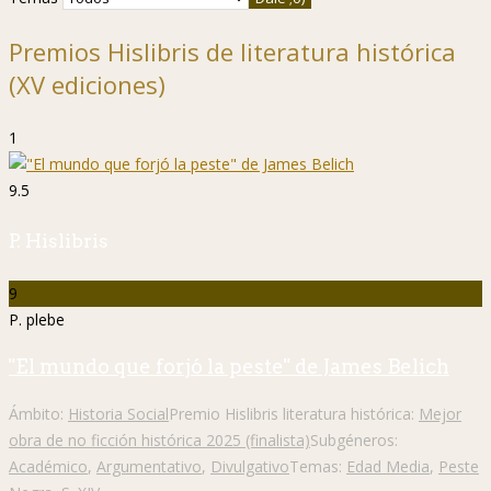
Premios Hislibris de literatura histórica
(XV ediciones)
1
9.5
P. Hislibris
9
P. plebe
"El mundo que forjó la peste" de James Belich
Ámbito:
Historia Social
Premio Hislibris literatura histórica:
Mejor
obra de no ficción histórica 2025 (finalista)
Subgéneros:
Académico
,
Argumentativo
,
Divulgativo
Temas:
Edad Media
,
Peste