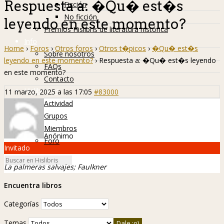
Respuesta a: �Qu� est�s
Ficción
No ficción
leyendo en este momento?
Premios Hislibris de literatura histórica
Info
Home
›
Foros
›
Otros foros
›
Otros t�picos
›
�Qu� est�s
Sobre nosotros
leyendo en este momento?
›
Respuesta a: �Qu� est�s leyendo
FAQs
en este momento?
Contacto
Hislibreños
11 marzo, 2025 a las 17:05
#83000
Actividad
Grupos
Miembros
Anónimo
Foro
Invitado
La palmeras salvajes; Faulkner
Encuentra libros
Categorías
Temas