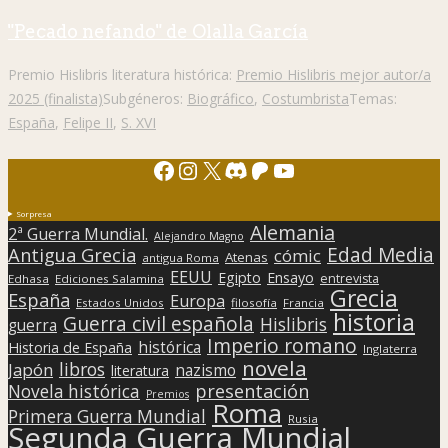
"Pecado nefando" de Olalla García
Premio Hislibris literatura histórica:
Premio Hislibris mejor autor/a
2025 (finalista)
Subgéneros:
Biográfico
,
Costumbrista
Temas:
España
,
Felipe II
,
S. XVI
Facebook
Instagram
X
Discord
Patreon
YouTube
Sorpresa
Alemania
2ª Guerra Mundial.
Alejandro Magno
Edad Media
Antigua Grecia
cómic
Atenas
antigua Roma
EEUU
Egipto
Ensayo
entrevista
Edhasa
Ediciones Salamina
Grecia
España
Europa
Estados Unidos
filosofía
Francia
historia
Guerra civil española
Hislibris
guerra
Imperio romano
histórica
Historia de España
Inglaterra
novela
libros
Japón
nazismo
literatura
presentación
Novela histórica
Premios
Roma
Primera Guerra Mundial
Rusia
Segunda Guerra Mundial