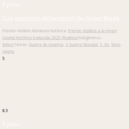
P. plebe
"Los guerreros del invierno" de Olivier Norek
Premio Hislibris literatura histórica:
Premio Hislibris a la mejor
novela histórica traducida 2025 (finalista)
Subgéneros:
Bélico
Temas:
Guerra de Invierno
,
II Guerra Mundial
,
S. XX
,
Simo
Häyhä
5
8.3
P. plebe