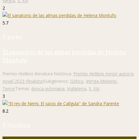
Negra
,
S. XIV
2
5.7
P. plebe
El sanatorio de las almas perdidas de Helena
Montufo
Premio Hislibris literatura histórica:
Premio Hislibris mejor autor/a
novel 2023 (finalista)
Subgéneros:
Gótico
,
Intriga-Misterio
,
Terror
Temas:
época victoriana
,
Inglaterra
,
S. XIX
3
8.2
P. Hislibris