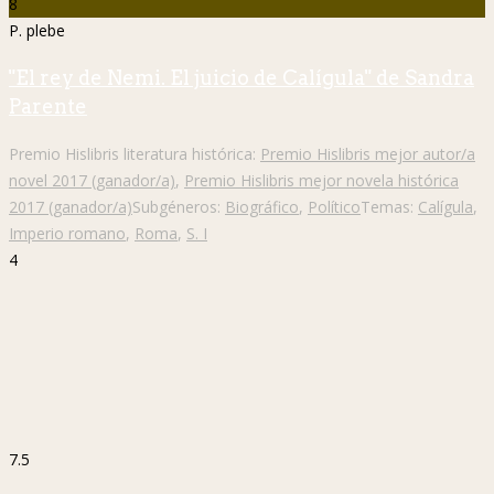
8
P. plebe
"El rey de Nemi. El juicio de Calígula" de Sandra
Parente
Premio Hislibris literatura histórica:
Premio Hislibris mejor autor/a
novel 2017 (ganador/a)
,
Premio Hislibris mejor novela histórica
2017 (ganador/a)
Subgéneros:
Biográfico
,
Político
Temas:
Calígula
,
Imperio romano
,
Roma
,
S. I
4
7.5