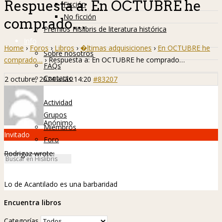
Respuesta a: En OCTUBRE he
Ficción
No ficción
comprado…
Premios Hislibris de literatura histórica
Info
Home
›
Foros
›
Libros
›
�ltimas adquisiciones
›
En OCTUBRE he
Sobre nosotros
comprado…
›
Respuesta a: En OCTUBRE he comprado…
FAQs
Contacto
2 octubre, 2024 a las 14:20
#83207
Hislibreños
Actividad
Grupos
Anónimo
Miembros
Invitado
Foro
Rodrigaz wrote:
Lo de Acantilado es una barbaridad
Encuentra libros
Categorías