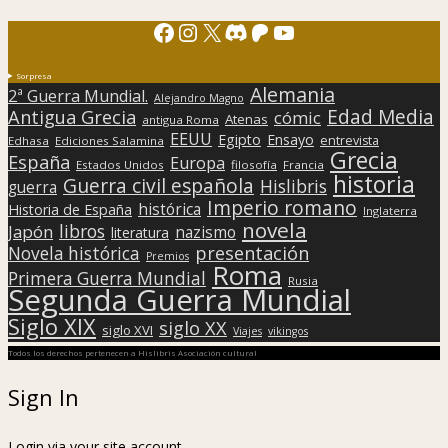
Facebook
Instagram
X
Discord
Patreon
YouTube
Sorpresa
Alemania
2ª Guerra Mundial.
Alejandro Magno
Edad Media
Antigua Grecia
cómic
Atenas
antigua Roma
EEUU
Egipto
Ensayo
entrevista
Edhasa
Ediciones Salamina
Grecia
España
Europa
Estados Unidos
filosofía
Francia
historia
Guerra civil española
Hislibris
guerra
Imperio romano
histórica
Historia de España
Inglaterra
novela
libros
Japón
nazismo
literatura
presentación
Novela histórica
Premios
Roma
Primera Guerra Mundial
Rusia
Segunda Guerra Mundial
Siglo XIX
siglo XX
siglo XVI
Viajes
vikingos
Todos los derechos pertenecen a Hislibris Asociación cultural
Sign In
Login via your site account