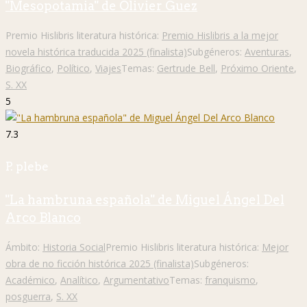
"Mesopotamia" de Olivier Guez
Premio Hislibris literatura histórica:
Premio Hislibris a la mejor
novela histórica traducida 2025 (finalista)
Subgéneros:
Aventuras
,
Biográfico
,
Político
,
Viajes
Temas:
Gertrude Bell
,
Próximo Oriente
,
S. XX
5
7.3
P. plebe
"La hambruna española" de Miguel Ángel Del
Arco Blanco
Ámbito:
Historia Social
Premio Hislibris literatura histórica:
Mejor
obra de no ficción histórica 2025 (finalista)
Subgéneros:
Académico
,
Analítico
,
Argumentativo
Temas:
franquismo
,
posguerra
,
S. XX