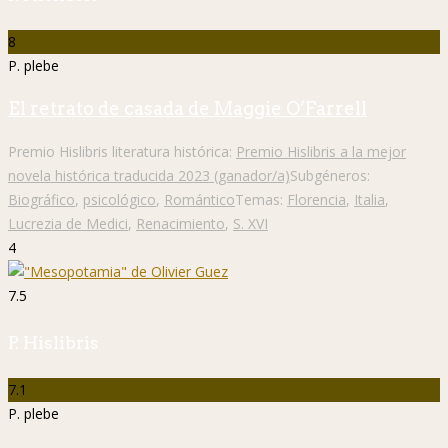
8
P. plebe
El retrato de casada de Maggie O’Farrell
Premio Hislibris literatura histórica:
Premio Hislibris a la mejor
novela histórica traducida 2023 (ganador/a)
Subgéneros:
Biográfico
,
psicológico
,
Romántico
Temas:
Florencia
,
Italia
,
Lucrezia de Medici
,
Renacimiento
,
S. XVI
4
7.5
P. Hislibris
7.1
P. plebe