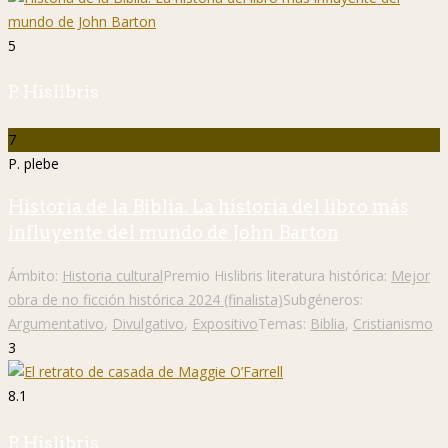
5
P. Hislibris
7
P. plebe
Historia de la Biblia. La historia del libro más
influyente del mundo de John Barton
Ámbito:
Historia cultural
Premio Hislibris literatura histórica:
Mejor
obra de no ficción histórica 2024 (finalista)
Subgéneros:
Argumentativo
,
Divulgativo
,
Expositivo
Temas:
Biblia
,
Cristianismo
3
8.1
P. Hislibris