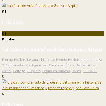
8.1
P. Hislibris
8.1
P. plebe
"La cólera de Aníbal" de Arturo Gonzalo Aizpiri
Premio Hislibris literatura histórica:
Premio Hislibris mejor autor/a
2018 (ganador/a)
Subgéneros:
Aventuras
,
Épico
,
Bélico
Temas:
Aníbal
,
Cartago
,
Hispania
,
República romana
,
Roma
,
S. III a. C.
3
8
P. Hislibris