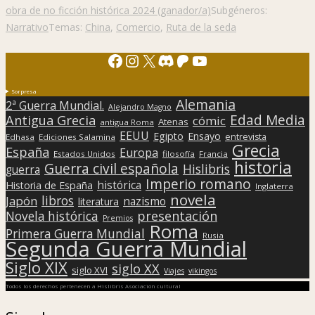
obra de no ficción histórica 2024 (ganador/a)
Subgéneros:
Narrativo
Temas:
China
,
Comercio
,
Ruta de la seda
Facebook
Instagram
X
Discord
Patreon
YouTube
Sorpresa
Alemania
2ª Guerra Mundial.
Alejandro Magno
Edad Media
Antigua Grecia
cómic
Atenas
antigua Roma
EEUU
Egipto
Ensayo
entrevista
Edhasa
Ediciones Salamina
Grecia
España
Europa
Estados Unidos
filosofía
Francia
historia
Guerra civil española
Hislibris
guerra
Imperio romano
histórica
Historia de España
Inglaterra
novela
libros
Japón
nazismo
literatura
presentación
Novela histórica
Premios
Roma
Primera Guerra Mundial
Rusia
Segunda Guerra Mundial
Siglo XIX
siglo XX
siglo XVI
Viajes
vikingos
Todos los derechos pertenecen a Hislibris Asociación cultural