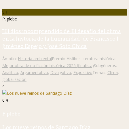
9.1
P. plebe
"El dios incomprendido de El desafío del clima
en la historia de la humanidad" de Francisco J.
Jiménez Espejo y José Soto Chica
Ámbito:
Historia ambiental
Premio Hislibris literatura histórica:
Mejor obra de no ficción histórica 2025 (finalista)
Subgéneros:
Analítico
,
Argumentativo
,
Divulgativo
,
Expositivo
Temas:
Clima
,
globalización
4
6.4
P. plebe
Los nueve reinos de Santiago Díaz