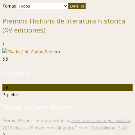
Temas
Premios Hislibris de literatura histórica
(XV ediciones)
1
5.5
P. Hislibris
5.8
P. plebe
"Badaq" de Carlos Bardem
Premio Hislibris literatura histórica:
Premio Hislibris mejor autor/a
2023 (finalista)
Subgéneros:
Alegorico
Temas:
Colonialismo
,
S. XVI
2