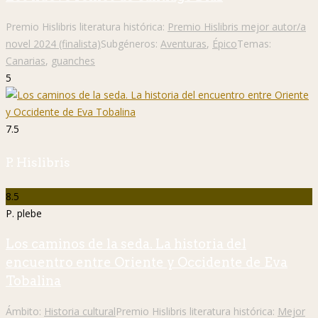
Premio Hislibris literatura histórica:
Premio Hislibris mejor autor/a
novel 2024 (finalista)
Subgéneros:
Aventuras
,
Épico
Temas:
Canarias
,
guanches
5
7.5
P. Hislibris
8.5
P. plebe
Los caminos de la seda. La historia del
encuentro entre Oriente y Occidente de Eva
Tobalina
Ámbito:
Historia cultural
Premio Hislibris literatura histórica:
Mejor