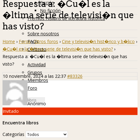
Respuesta a: �Cu�l es la
Ficción
No ficción
�ltima serie de televisi�n que
Premios Hislibris de literatura histórica
has visto?
Info
Sobre nosotros
Home
›
Foros
›
Otros foros
›
Cine y televisi�n hist�rico y b�lico
›
FAQs
�Cu�l es la �ltima serie de televisi�n que has visto?
›
Contacto
Respuesta a: �Cu�l es la �ltima serie de televisi�n que has
Hislibreños
visto?
Actividad
Grupos
10 noviembre, 2024 a las 22:37
#83326
Miembros
Foro
Anónimo
Invitado
Encuentra libros
Categorías