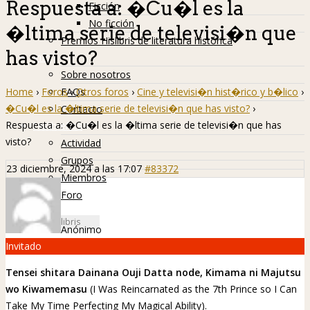
Respuesta a: �Cu�l es la
Ficción
No ficción
�ltima serie de televisi�n que
Premios Hislibris de literatura histórica
has visto?
Info
Sobre nosotros
Home
›
Foros
›
Otros foros
›
Cine y televisi�n hist�rico y b�lico
›
FAQs
�Cu�l es la �ltima serie de televisi�n que has visto?
›
Contacto
Respuesta a: �Cu�l es la �ltima serie de televisi�n que has
Hislibreños
visto?
Actividad
Grupos
23 diciembre, 2024 a las 17:07
#83372
Miembros
Foro
Anónimo
Invitado
Tensei shitara Dainana Ouji Datta node, Kimama ni Majutsu
wo Kiwamemasu
(I Was Reincarnated as the 7th Prince so I Can
Take My Time Perfecting My Magical Ability).