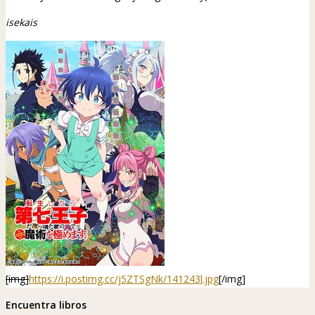
isekais
[img]
https://i.postimg.cc/j5ZTSgNk/141243l.jpg
[/img]
Encuentra libros