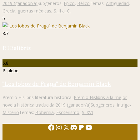
2019 (ganador/a)
Subgéneros:
Épico
,
Bélico
Temas:
Antigüedad
,
Grecia
,
guerras médicas
,
S. II a. C.
5
8.7
P. Hislibris
6.8
P. plebe
"Los lobos de Praga" de Benjamin Black
Premio Hislibris literatura histórica:
Premio Hislibris a la mejor
novela histórica traducida 2019 (ganador/a)
Subgéneros:
Intriga-
Misterio
Temas:
Bohemia
,
Esoterismo
,
S. XVI
Facebook
Instagram
X
Discord
Patreon
YouTube