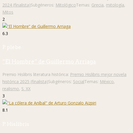
2024 (finalista)
Subgéneros:
Mitológico
Temas:
Grecia
,
mitología
,
Mitos
2
6.3
P. plebe
“El Hombre” de Guillermo Arriaga
Premio Hislibris literatura histórica:
Premio Hislibris mejor novela
histórica 2025 (finalista)
Subgéneros:
Social
Temas:
México
,
realismo
,
S. XX
3
8.1
P. Hislibris