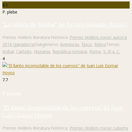
8.1
P. plebe
"La cólera de Aníbal" de Arturo Gonzalo Aizpiri
Premio Hislibris literatura histórica:
Premio Hislibris mejor autor/a
2018 (ganador/a)
Subgéneros:
Aventuras
,
Épico
,
Bélico
Temas:
Aníbal
,
Cartago
,
Hispania
,
República romana
,
Roma
,
S. III a. C.
4
7.7
P. plebe
"El llanto inconsolable de los cuervos" de Juan
Luis Gomar Hoyos
Premio Hislibris literatura histórica:
Premio Hislibris mejor cubierta