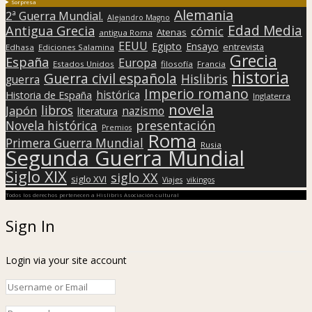
Sorpresa
Alemania
2ª Guerra Mundial.
Alejandro Magno
Edad Media
Antigua Grecia
cómic
Atenas
antigua Roma
EEUU
Egipto
Ensayo
entrevista
Edhasa
Ediciones Salamina
Grecia
España
Europa
Estados Unidos
filosofía
Francia
historia
Guerra civil española
Hislibris
guerra
Imperio romano
histórica
Historia de España
Inglaterra
novela
libros
Japón
nazismo
literatura
presentación
Novela histórica
Premios
Roma
Primera Guerra Mundial
Rusia
Segunda Guerra Mundial
Siglo XIX
siglo XX
siglo XVI
Viajes
vikingos
Todos los derechos pertenecen a Hislibris Asociación cultural
Sign In
Login via your site account