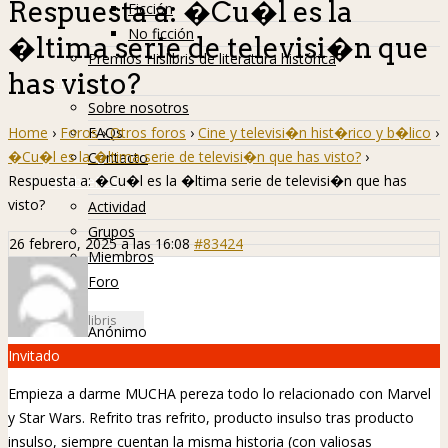
Respuesta a: �Cu�l es la
Ficción
No ficción
�ltima serie de televisi�n que
Premios Hislibris de literatura histórica
has visto?
Info
Sobre nosotros
Home
›
Foros
›
Otros foros
›
Cine y televisi�n hist�rico y b�lico
›
FAQs
�Cu�l es la �ltima serie de televisi�n que has visto?
›
Contacto
Respuesta a: �Cu�l es la �ltima serie de televisi�n que has
Hislibreños
visto?
Actividad
Grupos
26 febrero, 2025 a las 16:08
#83424
Miembros
Foro
Anónimo
Invitado
Empieza a darme MUCHA pereza todo lo relacionado con Marvel
y Star Wars. Refrito tras refrito, producto insulso tras producto
insulso, siempre cuentan la misma historia (con valiosas