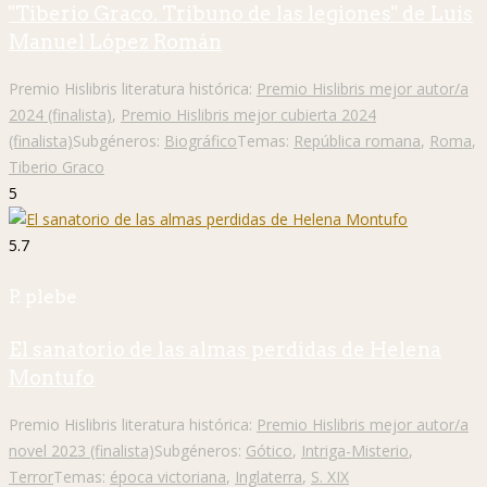
"Tiberio Graco. Tribuno de las legiones" de Luis
Manuel López Román
Premio Hislibris literatura histórica:
Premio Hislibris mejor autor/a
2024 (finalista)
,
Premio Hislibris mejor cubierta 2024
(finalista)
Subgéneros:
Biográfico
Temas:
República romana
,
Roma
,
Tiberio Graco
5
5.7
P. plebe
El sanatorio de las almas perdidas de Helena
Montufo
Premio Hislibris literatura histórica:
Premio Hislibris mejor autor/a
novel 2023 (finalista)
Subgéneros:
Gótico
,
Intriga-Misterio
,
Terror
Temas:
época victoriana
,
Inglaterra
,
S. XIX