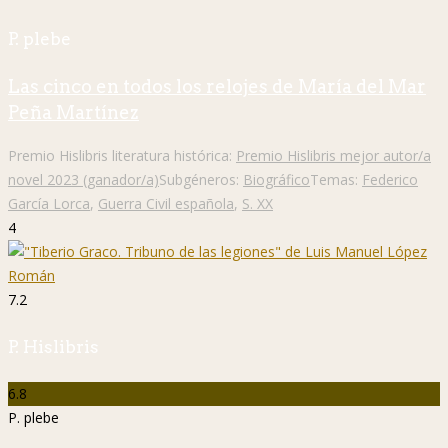
P. plebe
Las cinco en todos los relojes de María del Mar
Peña Martínez
Premio Hislibris literatura histórica:
Premio Hislibris mejor autor/a
novel 2023 (ganador/a)
Subgéneros:
Biográfico
Temas:
Federico
García Lorca
,
Guerra Civil española
,
S. XX
4
7.2
P. Hislibris
6.8
P. plebe