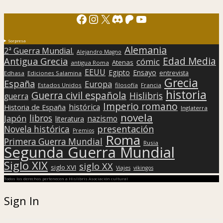
Facebook
Instagram
X
Discord
Patreon
YouTube
Sorpresa
Alemania
2ª Guerra Mundial.
Alejandro Magno
Edad Media
Antigua Grecia
cómic
Atenas
antigua Roma
EEUU
Egipto
Ensayo
entrevista
Edhasa
Ediciones Salamina
Grecia
España
Europa
Estados Unidos
filosofía
Francia
historia
Guerra civil española
Hislibris
guerra
Imperio romano
histórica
Historia de España
Inglaterra
novela
libros
Japón
nazismo
literatura
presentación
Novela histórica
Premios
Roma
Primera Guerra Mundial
Rusia
Segunda Guerra Mundial
Siglo XIX
siglo XX
siglo XVI
Viajes
vikingos
Todos los derechos pertenecen a Hislibris Asociación cultural
Sign In