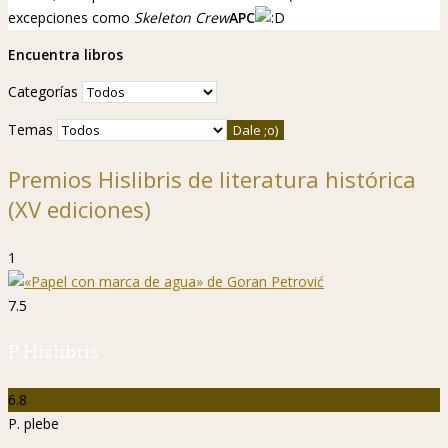
excepciones como
Skeleton Crew
APC
Encuentra libros
Categorías
Temas
Premios Hislibris de literatura histórica
(XV ediciones)
1
7.5
P. Hislibris
6.8
P. plebe