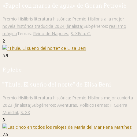
«Papel con marca de agua» de Goran Petrović
Premio Hislibris literatura histórica:
Premio Hislibris a la mejor
novela histórica traducida 2024 (finalista)
Subgéneros:
realismo
mágico
Temas:
Reino de Napoles
,
S. XIV a. C.
2
5.9
P. plebe
"Thule. El sueño del norte" de Elisa Beni
Premio Hislibris literatura histórica:
Premio Hislibris mejor cubierta
2023 (finalista)
Subgéneros:
Aventuras
,
Político
Temas:
II Guerra
Mundial
,
S. XX
3
7.5