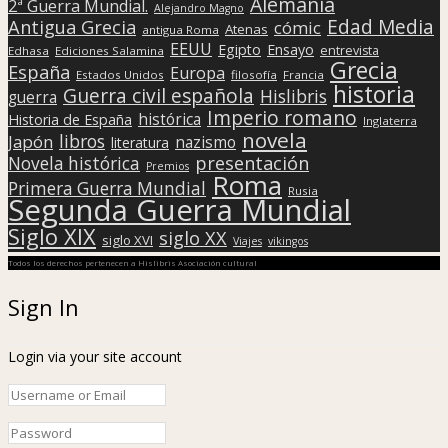
Alemania
2ª Guerra Mundial.
Alejandro Magno
Edad Media
Antigua Grecia
cómic
Atenas
antigua Roma
EEUU
Egipto
Ensayo
entrevista
Edhasa
Ediciones Salamina
Grecia
España
Europa
Estados Unidos
filosofía
Francia
historia
Guerra civil española
Hislibris
guerra
Imperio romano
histórica
Historia de España
Inglaterra
novela
libros
Japón
nazismo
literatura
presentación
Novela histórica
Premios
Roma
Primera Guerra Mundial
Rusia
Segunda Guerra Mundial
Siglo XIX
siglo XX
siglo XVI
Viajes
vikingos
Todos los derechos pertenecen a Hislibris Asociación cultural
Sign In
Login via your site account