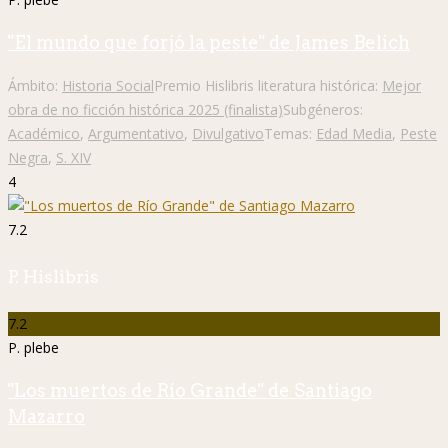
"El mundo que forjó la peste" de James Belich
Ámbito:
Historia Social
Premio Hislibris literatura histórica:
Mejor
obra de no ficción histórica 2025 (finalista)
Subgéneros:
Académico
,
Argumentativo
,
Divulgativo
Temas:
Edad Media
,
Peste
Negra
,
S. XIV
4
7.2
P. Hislibris
7.2
P. plebe
"Los muertos de Río Grande" de Santiago
Mazarro