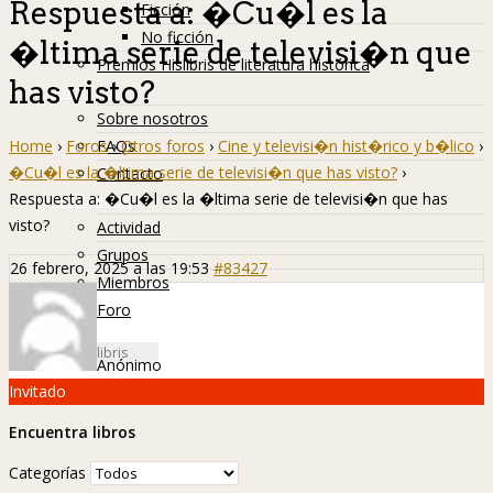
Respuesta a: �Cu�l es la
Ficción
No ficción
�ltima serie de televisi�n que
Premios Hislibris de literatura histórica
has visto?
Info
Sobre nosotros
Home
›
Foros
›
Otros foros
›
Cine y televisi�n hist�rico y b�lico
›
FAQs
�Cu�l es la �ltima serie de televisi�n que has visto?
›
Contacto
Respuesta a: �Cu�l es la �ltima serie de televisi�n que has
Hislibreños
visto?
Actividad
Grupos
26 febrero, 2025 a las 19:53
#83427
Miembros
Foro
Anónimo
Invitado
Encuentra libros
Categorías