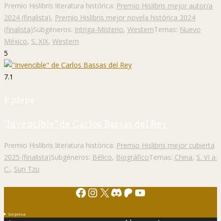
Premio Hislibris literatura histórica:
Premio Hislibris mejor autor/a
2024 (finalista)
,
Premio Hislibris mejor novela histórica 2024
(finalista)
Subgéneros:
Intriga-Misterio
,
Western
Temas:
Nuevo
México
,
S. XIX
,
Western
5
7.1
P. plebe
"Invencible" de Carlos Bassas del Rey
Premio Hislibris literatura histórica:
Premio Hislibris mejor cubierta
2025 (finalista)
Subgéneros:
Bélico
,
Biográfico
Temas:
China
,
S. VI a.
C.
,
Sun Tzu
Facebook
Instagram
X
Discord
Patreon
YouTube
Sorpresa