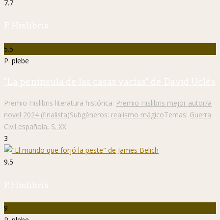
7.7
P. Hislibris
5.5
P. plebe
"La península de las casas vacías" de David Uclés
Premio Hislibris literatura histórica:
Premio Hislibris mejor autor/a
novel 2024 (finalista)
Subgéneros:
realismo mágico
Temas:
Guerra
Civil española
,
S. XX
3
9.5
P. Hislibris
9
P. plebe