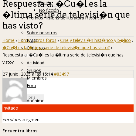
Respuesta a: �Cu�l es la
Ficción
No ficción
�ltima serie de televisi�n que
Premios Hislibris de literatura histórica
has visto?
Info
Sobre nosotros
Home
›
Foros
›
Otros foros
›
Cine y televisi�n hist�rico y b�lico
›
FAQs
�Cu�l es la �ltima serie de televisi�n que has visto?
›
Contacto
Respuesta a: �Cu�l es la �ltima serie de televisi�n que has
Hislibreños
visto?
Actividad
Grupos
27 junio, 2025 a las 15:14
#83497
Miembros
Foro
Anónimo
Invitado
eurofans
:mrgreen:
Encuentra libros