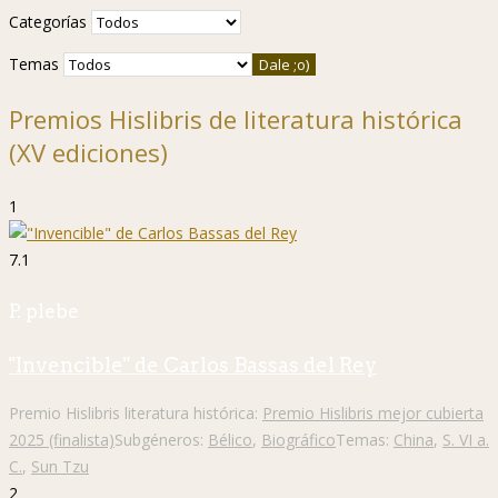
Categorías
Temas
Premios Hislibris de literatura histórica
(XV ediciones)
1
7.1
P. plebe
"Invencible" de Carlos Bassas del Rey
Premio Hislibris literatura histórica:
Premio Hislibris mejor cubierta
2025 (finalista)
Subgéneros:
Bélico
,
Biográfico
Temas:
China
,
S. VI a.
C.
,
Sun Tzu
2