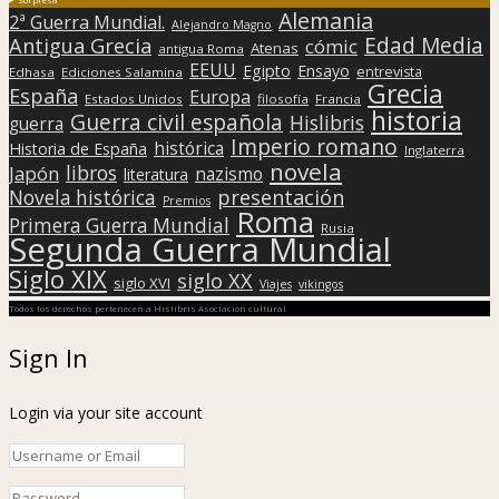
Alemania
2ª Guerra Mundial.
Alejandro Magno
Edad Media
Antigua Grecia
cómic
Atenas
antigua Roma
EEUU
Egipto
Ensayo
entrevista
Edhasa
Ediciones Salamina
Grecia
España
Europa
Estados Unidos
filosofía
Francia
historia
Guerra civil española
Hislibris
guerra
Imperio romano
histórica
Historia de España
Inglaterra
novela
libros
Japón
nazismo
literatura
presentación
Novela histórica
Premios
Roma
Primera Guerra Mundial
Rusia
Segunda Guerra Mundial
Siglo XIX
siglo XX
siglo XVI
Viajes
vikingos
Todos los derechos pertenecen a Hislibris Asociación cultural
Sign In
Login via your site account