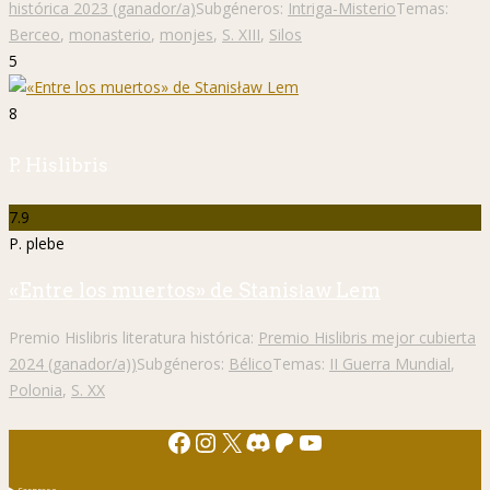
histórica 2023 (ganador/a)
Subgéneros:
Intriga-Misterio
Temas:
Berceo
,
monasterio
,
monjes
,
S. XIII
,
Silos
5
8
P. Hislibris
7.9
P. plebe
«Entre los muertos» de Stanisław Lem
Premio Hislibris literatura histórica:
Premio Hislibris mejor cubierta
2024 (ganador/a))
Subgéneros:
Bélico
Temas:
II Guerra Mundial
,
Polonia
,
S. XX
Facebook
Instagram
X
Discord
Patreon
YouTube
Sorpresa