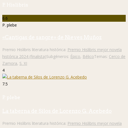
P. Hislibris
6.6
P. plebe
«Cantigas de sangre» de Nieves Muñoz
Premio Hislibris literatura histórica:
Premio Hislibris mejor novela
histórica 2024 (finalista)
Subgéneros:
Épico
,
Bélico
Temas:
Cerco de
Zamora
,
S. XI
4
7.5
P. plebe
La taberna de Silos de Lorenzo G. Acebedo
Premio Hislibris literatura histórica:
Premio Hislibris mejor novela