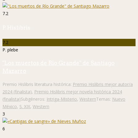
7.2
P. Hislibris
7.2
P. plebe
"Los muertos de Río Grande" de Santiago
Mazarro
Premio Hislibris literatura histórica:
Premio Hislibris mejor autor/a
2024 (finalista)
,
Premio Hislibris mejor novela histórica 2024
(finalista)
Subgéneros:
Intriga-Misterio
,
Western
Temas:
Nuevo
México
,
S. XIX
,
Western
3
6