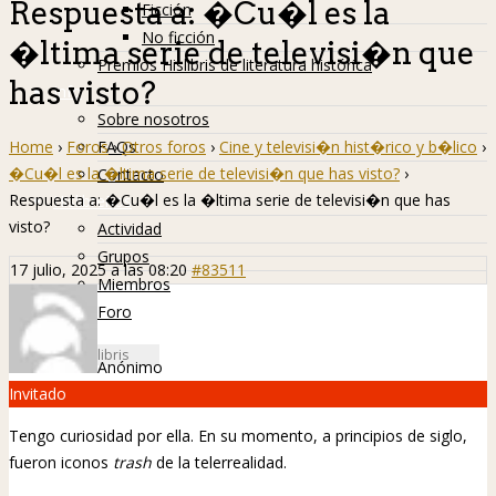
Respuesta a: �Cu�l es la
Ficción
No ficción
�ltima serie de televisi�n que
Premios Hislibris de literatura histórica
has visto?
Info
Sobre nosotros
Home
›
Foros
›
Otros foros
›
Cine y televisi�n hist�rico y b�lico
›
FAQs
�Cu�l es la �ltima serie de televisi�n que has visto?
›
Contacto
Respuesta a: �Cu�l es la �ltima serie de televisi�n que has
Hislibreños
visto?
Actividad
Grupos
17 julio, 2025 a las 08:20
#83511
Miembros
Foro
Anónimo
Invitado
Tengo curiosidad por ella. En su momento, a principios de siglo,
fueron iconos
trash
de la telerrealidad.