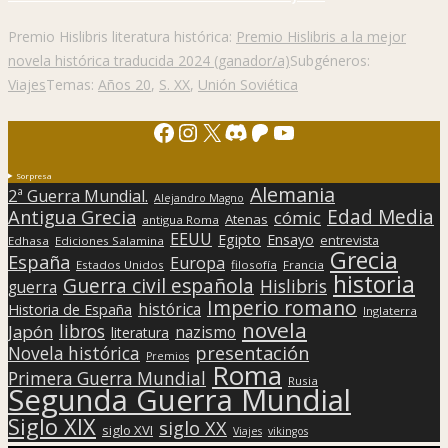
Premio Hislibris literatura histórica:
Premio Hislibris a la mejor
novela histórica traducida 2024 (ganador/a)
Subgéneros:
Viajes
Temas:
Años 20
,
S. XX
,
Unión Soviética
Facebook
Instagram
X
Discord
Patreon
YouTube
Sorpresa
Alemania
2ª Guerra Mundial.
Alejandro Magno
Edad Media
Antigua Grecia
cómic
Atenas
antigua Roma
EEUU
Egipto
Ensayo
entrevista
Edhasa
Ediciones Salamina
Grecia
España
Europa
Estados Unidos
filosofía
Francia
historia
Guerra civil española
Hislibris
guerra
Imperio romano
histórica
Historia de España
Inglaterra
novela
libros
Japón
nazismo
literatura
presentación
Novela histórica
Premios
Roma
Primera Guerra Mundial
Rusia
Segunda Guerra Mundial
Siglo XIX
siglo XX
siglo XVI
Viajes
vikingos