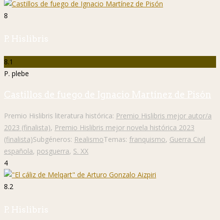
8
P. Hislibris
8.1
P. plebe
Castillos de fuego de Ignacio Martínez de Pisón
Premio Hislibris literatura histórica:
Premio Hislibris mejor autor/a
2023 (finalista)
,
Premio Hislibris mejor novela histórica 2023
(finalista)
Subgéneros:
Realismo
Temas:
franquismo
,
Guerra Civil
española
,
posguerra
,
S. XX
4
8.2
P. Hislibris