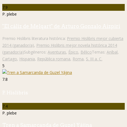
7.9
P. plebe
"El cáliz de Melqart" de Arturo Gonzalo Aizpiri
Premio Hislibris literatura histórica:
Premio Hislibris mejor cubierta
2014 (ganador/a)
,
Premio Hislibris mejor novela histórica 2014
(ganador/a)
Subgéneros:
Aventuras
,
Épico
,
Bélico
Temas:
Aníbal
,
Cartago
,
Hispania
,
República romana
,
Roma
,
S. III a. C.
5
7.8
P. Hislibris
7.4
P. plebe
Tren a Samarcanda de Guzel Yájina