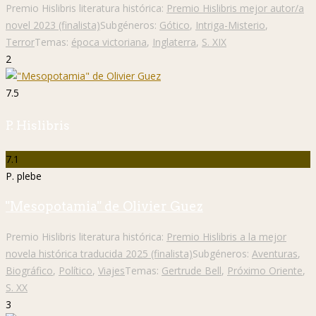
Premio Hislibris literatura histórica:
Premio Hislibris mejor autor/a
novel 2023 (finalista)
Subgéneros:
Gótico
,
Intriga-Misterio
,
Terror
Temas:
época victoriana
,
Inglaterra
,
S. XIX
2
7.5
P. Hislibris
7.1
P. plebe
"Mesopotamia" de Olivier Guez
Premio Hislibris literatura histórica:
Premio Hislibris a la mejor
novela histórica traducida 2025 (finalista)
Subgéneros:
Aventuras
,
Biográfico
,
Político
,
Viajes
Temas:
Gertrude Bell
,
Próximo Oriente
,
S. XX
3