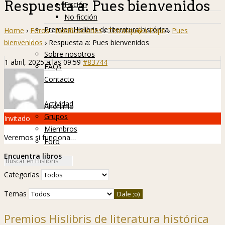
Respuesta a: Pues bienvenidos
Ficción
No ficción
Premios Hislibris de literatura histórica
Home
›
Foros
›
Notificaciones
›
Tetrarqu�a Papri
›
Pues
Info
bienvenidos
›
Respuesta a: Pues bienvenidos
Sobre nosotros
1 abril, 2025 a las 09:59
#83744
FAQs
Contacto
Hislibreños
Actividad
Anónimo
Grupos
Invitado
Miembros
Veremos si funciona…
Foro
Encuentra libros
Categorías
Temas
Premios Hislibris de literatura histórica