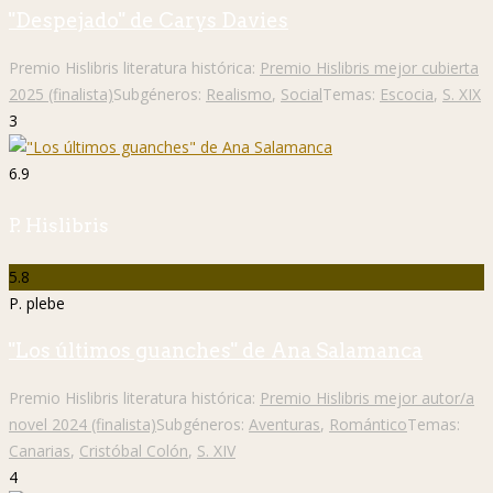
"Despejado" de Carys Davies
Premio Hislibris literatura histórica:
Premio Hislibris mejor cubierta
2025 (finalista)
Subgéneros:
Realismo
,
Social
Temas:
Escocia
,
S. XIX
3
6.9
P. Hislibris
5.8
P. plebe
"Los últimos guanches" de Ana Salamanca
Premio Hislibris literatura histórica:
Premio Hislibris mejor autor/a
novel 2024 (finalista)
Subgéneros:
Aventuras
,
Romántico
Temas:
Canarias
,
Cristóbal Colón
,
S. XIV
4