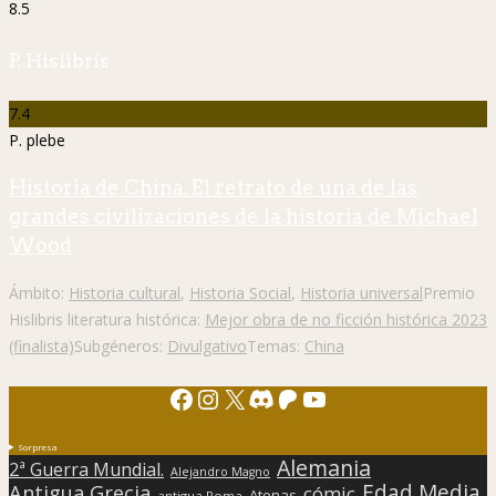
8.5
P. Hislibris
7.4
P. plebe
Historia de China. El retrato de una de las
grandes civilizaciones de la historia de Michael
Wood
Ámbito:
Historia cultural
,
Historia Social
,
Historia universal
Premio
Hislibris literatura histórica:
Mejor obra de no ficción histórica 2023
(finalista)
Subgéneros:
Divulgativo
Temas:
China
Facebook
Instagram
X
Discord
Patreon
YouTube
Sorpresa
Alemania
2ª Guerra Mundial.
Alejandro Magno
Edad Media
Antigua Grecia
cómic
Atenas
antigua Roma