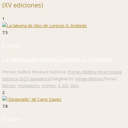
(XV ediciones)
1
7.5
P. plebe
La taberna de Silos de Lorenzo G. Acebedo
Premio Hislibris literatura histórica:
Premio Hislibris mejor novela
histórica 2023 (ganador/a)
Subgéneros:
Intriga-Misterio
Temas:
Berceo
,
monasterio
,
monjes
,
S. XIII
,
Silos
2
7.8
P. plebe