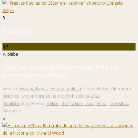
8
P. Hislibris
9.3
P. plebe
"Tras las huellas de César en Hispania" de
Arturo Gonzalo Aizpiri
Ámbito:
Historia Bélica
,
Historia política
Premio Hislibris literatura
histórica:
Mejor obra de no ficción histórica 2025
(finalista)
Subgéneros:
Bélico
,
Biográfico
,
Divulgativo
,
Expositivo
,
Narrativo
5