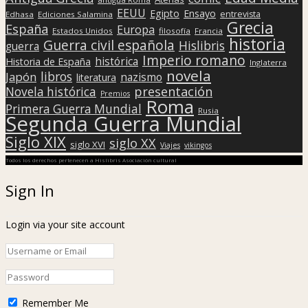
EEUU
Egipto
Ensayo
entrevista
Edhasa
Ediciones Salamina
Grecia
España
Europa
Estados Unidos
filosofía
Francia
historia
Guerra civil española
Hislibris
guerra
Imperio romano
histórica
Historia de España
Inglaterra
novela
libros
Japón
nazismo
literatura
presentación
Novela histórica
Premios
Roma
Primera Guerra Mundial
Rusia
Segunda Guerra Mundial
Siglo XIX
siglo XX
siglo XVI
Viajes
vikingos
Todos los derechos pertenecen a Hislibris Asociación cultural
Sign In
Login via your site account
Remember Me