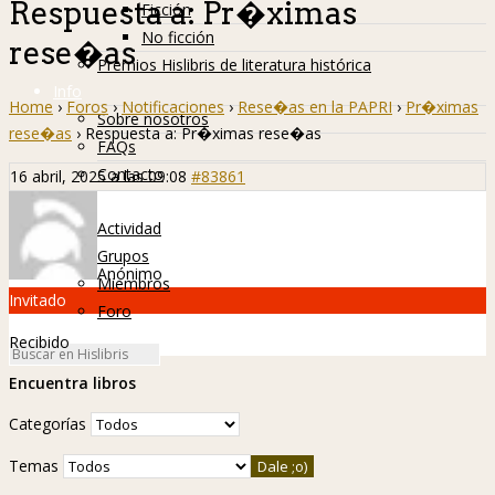
Respuesta a: Pr�ximas
Ficción
No ficción
rese�as
Premios Hislibris de literatura histórica
Info
Home
›
Foros
›
Notificaciones
›
Rese�as en la PAPRI
›
Pr�ximas
Sobre nosotros
rese�as
›
Respuesta a: Pr�ximas rese�as
FAQs
Contacto
16 abril, 2025 a las 09:08
#83861
Hislibreños
Actividad
Grupos
Anónimo
Miembros
Invitado
Foro
Recibido
Encuentra libros
Categorías
Temas