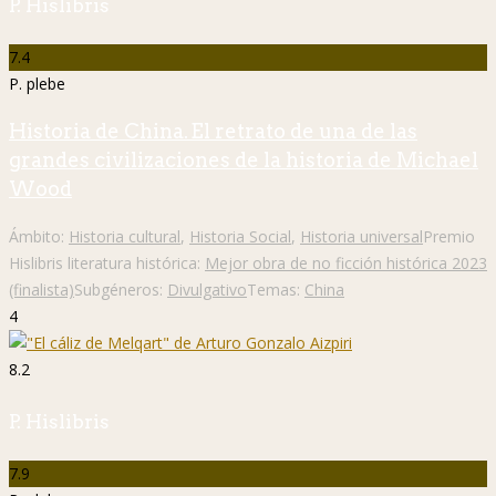
P. Hislibris
7.4
P. plebe
Historia de China. El retrato de una de las
grandes civilizaciones de la historia de Michael
Wood
Ámbito:
Historia cultural
,
Historia Social
,
Historia universal
Premio
Hislibris literatura histórica:
Mejor obra de no ficción histórica 2023
(finalista)
Subgéneros:
Divulgativo
Temas:
China
4
8.2
P. Hislibris
7.9