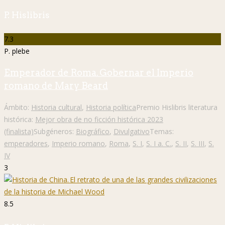
P. Hislibris
7.3
P. plebe
Emperador de Roma. Gobernar el Imperio
romano de Mary Beard
Ámbito:
Historia cultural
,
Historia política
Premio Hislibris literatura
histórica:
Mejor obra de no ficción histórica 2023
(finalista)
Subgéneros:
Biográfico
,
Divulgativo
Temas:
emperadores
,
Imperio romano
,
Roma
,
S. I
,
S. I a. C.
,
S. II
,
S. III
,
S.
IV
3
8.5