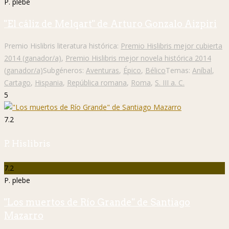
P. plebe
"El cáliz de Melqart" de Arturo Gonzalo Aizpiri
Premio Hislibris literatura histórica:
Premio Hislibris mejor cubierta
2014 (ganador/a)
,
Premio Hislibris mejor novela histórica 2014
(ganador/a)
Subgéneros:
Aventuras
,
Épico
,
Bélico
Temas:
Aníbal
,
Cartago
,
Hispania
,
República romana
,
Roma
,
S. III a. C.
5
7.2
P. Hislibris
7.2
P. plebe
"Los muertos de Río Grande" de Santiago
Mazarro