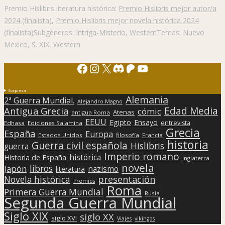
Premio Hislibris literatura histórica:
Premio Hislibris mejor autor/a
2024 (finalista)
,
Premio Hislibris mejor novela histórica 2024
(finalista)
Subgéneros:
Intriga-Misterio
,
Western
Temas:
Nuevo
México
,
S. XIX
,
Western
Facebook
Instagram
X
Discord
Patreon
YouTube
Sorpresa
Alemania
2ª Guerra Mundial.
Alejandro Magno
Edad Media
Antigua Grecia
cómic
Atenas
antigua Roma
EEUU
Egipto
Ensayo
entrevista
Edhasa
Ediciones Salamina
Grecia
España
Europa
Estados Unidos
filosofía
Francia
historia
Guerra civil española
Hislibris
guerra
Imperio romano
histórica
Historia de España
Inglaterra
novela
libros
Japón
nazismo
literatura
presentación
Novela histórica
Premios
Roma
Primera Guerra Mundial
Rusia
Segunda Guerra Mundial
Siglo XIX
siglo XX
siglo XVI
Viajes
vikingos