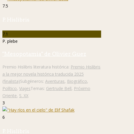
7.5
P. Hislibris
7.1
P. plebe
"Mesopotamia" de Olivier Guez
Premio Hislibris literatura histórica:
Premio Hislibris
a la mejor novela histórica traducida 2025
(finalista)
Subgéneros:
Aventuras
,
Biográfico
,
Político
,
Viajes
Temas:
Gertrude Bell
,
Próximo
Oriente
,
S. XX
3
6
P. Hislibris