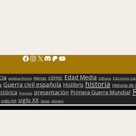
Facebook
Instagram
X
Discord
Patreon
YouTube
Edad Media
cia
cómic
Atenas
antigua Roma
Edhasa
Ediciones Sa
historia
Guerra civil española
Hislibris
a
Historia de
presentación
stórica
Primera Guerra Mundial
Premios
siglo XX
siglo XVI
Viajes
vikingos