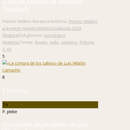
El rey de Varsovia de Szczepan
Twardoch
Premio Hislibris literatura histórica:
Premio Hislibris
a la mejor novela histórica traducida 2023
(finalista)
Subgéneros:
psicológico
,
Realismo
Temas:
Boxeo
,
judío
,
nazismo
,
Polonia
,
S. XX
5
8
P. Hislibris
7.9
P. plebe
«La conjura de los sabios» de Luis