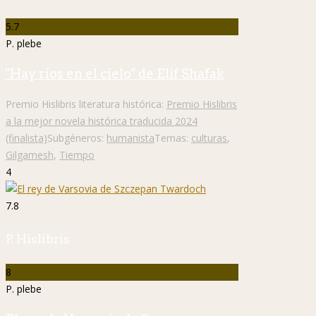
5.7
P. plebe
"Hay ríos en el cielo" de Elif Shafak
Premio Hislibris literatura histórica:
Premio Hislibris
a la mejor novela histórica traducida 2024
(finalista)
Subgéneros:
humanista
Temas:
culturas
,
Gilgamesh
,
Tiempo
4
7.8
P. Hislibris
8
P. plebe