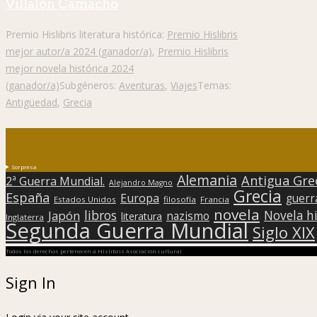
Villalón Camacho
Premio Hislibris literatura histórica:
Premio Hislibris
mejor autor/a 2024 (ganador/a)
,
Premio Hislibris
mejor novela histórica 2024
(ganador/a)
Subgéneros:
Aventuras
,
Viajes
Temas:
Antigüedad
,
Grecia
Sorpresa
Alemania
Antigua Gre
2ª Guerra Mundial.
Alejandro Magno
Grecia
España
Europa
guerr
Estados Unidos
filosofía
Francia
novela
libros
Japón
Novela hi
nazismo
literatura
Inglaterra
Segunda Guerra Mundial
Siglo XIX
Todos los derechos pertenecen a Hislibris Asociación cultural
Sign In