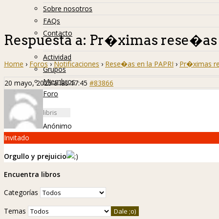
Sobre nosotros
FAQs
Contacto
Respuesta a: Pr�ximas rese�as
Hislibreños
Actividad
Home
›
Foros
›
Notificaciones
›
Rese�as en la PAPRI
›
Pr�ximas r
Grupos
Miembros
20 mayo, 2025 a las 17:45
#83866
Foro
Anónimo
Invitado
Orgullo y prejuicio
Encuentra libros
Categorías
Temas