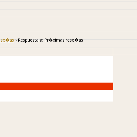
ese�as
›
Respuesta a: Pr�ximas rese�as