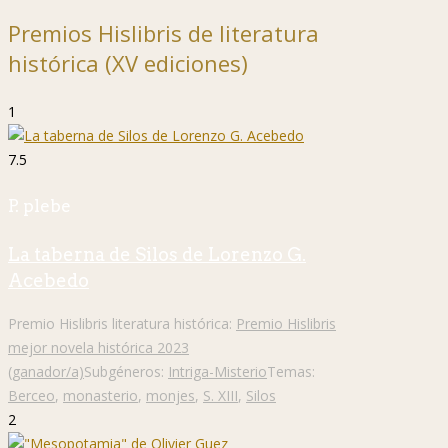
Premios Hislibris de literatura
histórica (XV ediciones)
1
7.5
P. plebe
La taberna de Silos de Lorenzo G.
Acebedo
Premio Hislibris literatura histórica:
Premio Hislibris
mejor novela histórica 2023
(ganador/a)
Subgéneros:
Intriga-Misterio
Temas:
Berceo
,
monasterio
,
monjes
,
S. XIII
,
Silos
2