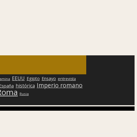
EEUU
Egipto
Ensayo
entrevista
lamina
Imperio romano
histórica
 España
Roma
Rusia