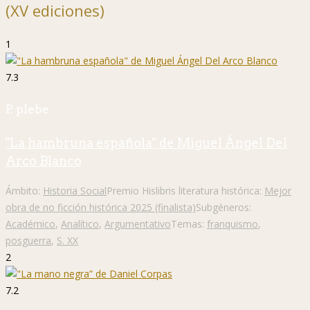
(XV ediciones)
1
7.3
P. plebe
"La hambruna española" de Miguel Ángel Del
Arco Blanco
Ámbito:
Historia Social
Premio Hislibris literatura histórica:
Mejor
obra de no ficción histórica 2025 (finalista)
Subgéneros:
Académico
,
Analítico
,
Argumentativo
Temas:
franquismo
,
posguerra
,
S. XX
2
7.2