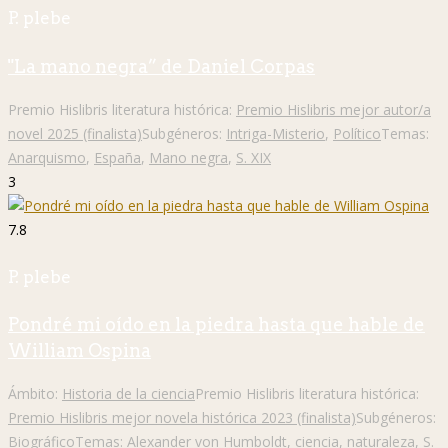
P. plebe
"La mano negra” de Daniel Corpas
Premio Hislibris literatura histórica:
Premio Hislibris mejor autor/a
novel 2025 (finalista)
Subgéneros:
Intriga-Misterio
,
Político
Temas:
Anarquismo
,
España
,
Mano negra
,
S. XIX
3
7.8
P. plebe
Pondré mi oído en la piedra hasta que hable de
William Ospina
Ámbito:
Historia de la ciencia
Premio Hislibris literatura histórica:
Premio Hislibris mejor novela histórica 2023 (finalista)
Subgéneros:
Biográfico
Temas:
Alexander von Humboldt
,
ciencia
,
naturaleza
,
S.