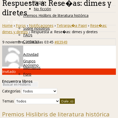
Respuesta a: Rese�as: dimes y
Ficción
No ficción
diretes
Premios Hislibris de literatura histórica
Info
Home
›
Foros
›
Notificaciones
›
Tetrarqu�a Papri
›
Rese�as:
Sobre nosotros
dimes y diretes
›
Respuesta a: Rese�as: dimes y diretes
FAQs
Contacto
9 noviembre, 2024 a las 03:45
#83949
Hislibreños
Actividad
Grupos
Anónimo
Miembros
Invitado
Foro
Encuentra libros
Categorías
Temas
Premios Hislibris de literatura histórica