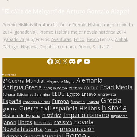
"El cáliz de Melqart" de Arturo Gonzalo Aizpiri
Premio Hislibris literatura histórica:
Premio Hislibris mejor cubierta
2014 (ganador/a)
,
Premio Hislibris mejor novela histórica 2014
(ganador/a)
Subgéneros:
Aventuras
,
Épico
,
Bélico
Temas:
Aníbal
,
Cartago
,
Hispania
,
República romana
,
Roma
,
S. III a. C.
Facebook
Instagram
X
Discord
Patreon
YouTube
Sorpresa
Alemania
2ª Guerra Mundial.
Alejandro Magno
Edad Media
Antigua Grecia
cómic
Atenas
antigua Roma
EEUU
Egipto
Ensayo
entrevista
Edhasa
Ediciones Salamina
Grecia
España
Europa
Estados Unidos
filosofía
Francia
historia
Guerra civil española
Hislibris
guerra
Imperio romano
histórica
Historia de España
Inglaterra
novela
libros
Japón
nazismo
literatura
presentación
Novela histórica
Premios
Roma
Primera Guerra Mundial