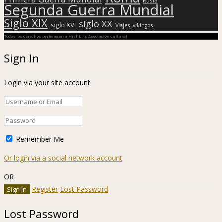
Rusia
Segunda Guerra Mundial
Siglo XIX
siglo XX
siglo XVI
Viajes
vikingos
Todos los derechos pertenecen a Hislibris Asociación cultural
Sign In
Login via your site account
Remember Me
Or login via a social network account
OR
Register
Lost Password
Lost Password