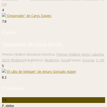
XIX
4
7.8
P. plebe
"Despejado" de Carys Davies
Premio Hislibris literatura histórica:
Premio Hislibris mejor cubierta
2025 (finalista)
Subgéneros:
Realismo
,
Social
Temas:
Escocia
,
S. XIX
5
8.2
P. Hislibris
7.9
P. plebe