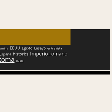
EEUU
Egipto
Ensayo
entrevista
lamina
Imperio romano
histórica
 España
Roma
Rusia