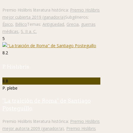
Premio Hislibris literatura histórica:
Premio Hislibris
mejor cubierta 2019 (ganador/a)
Subgéneros:
Épico
,
Bélico
Temas:
Antigüedad
,
Grecia
,
guerras
médicas
,
S. II a. C.
5
8.2
P. Hislibris
8.8
P. plebe
"La traición de Roma" de Santiago
Posteguillo
Premio Hislibris literatura histórica:
Premio Hislibris
mejor autor/a 2009 (ganador/a)
,
Premio Hislibris