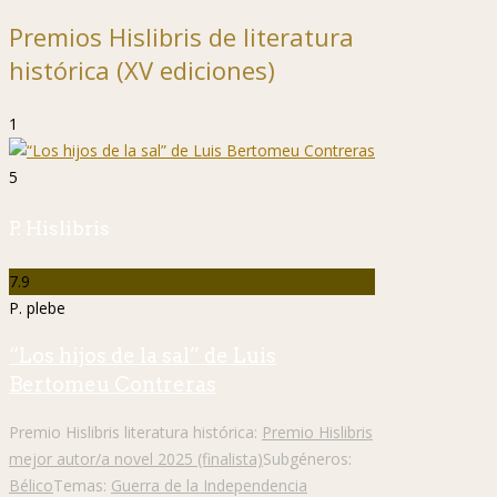
Premios Hislibris de literatura
histórica (XV ediciones)
1
5
P. Hislibris
7.9
P. plebe
“Los hijos de la sal” de Luis
Bertomeu Contreras
Premio Hislibris literatura histórica:
Premio Hislibris
mejor autor/a novel 2025 (finalista)
Subgéneros:
Bélico
Temas:
Guerra de la Independencia