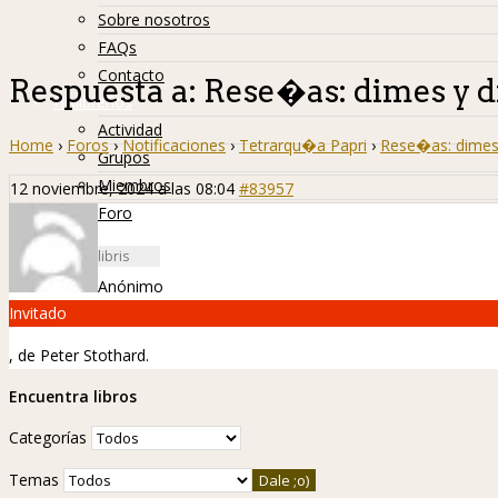
Sobre nosotros
FAQs
Contacto
Respuesta a: Rese�as: dimes y d
Hislibreños
Actividad
Home
›
Foros
›
Notificaciones
›
Tetrarqu�a Papri
›
Rese�as: dimes 
Grupos
Miembros
12 noviembre, 2024 a las 08:04
#83957
Foro
Anónimo
Invitado
, de Peter Stothard.
Encuentra libros
Categorías
Temas