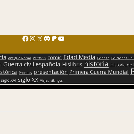
Facebook
Instagram
X
Discord
Patreon
YouTube
Edad Media
cia
cómic
Atenas
antigua Roma
Edhasa
Ediciones Sa
historia
Guerra civil española
Hislibris
a
Historia de
presentación
stórica
Primera Guerra Mundial
Premios
siglo XX
siglo XVI
Viajes
vikingos