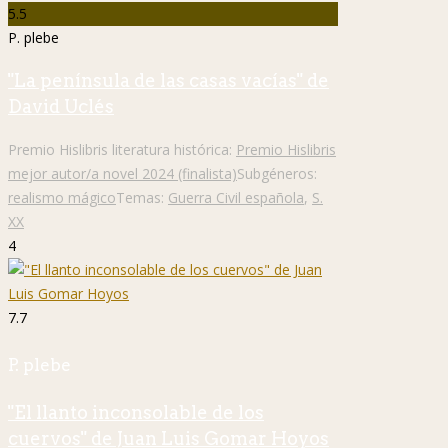
5.5
P. plebe
"La península de las casas vacías" de
David Uclés
Premio Hislibris literatura histórica:
Premio Hislibris
mejor autor/a novel 2024 (finalista)
Subgéneros:
realismo mágico
Temas:
Guerra Civil española
,
S.
XX
4
7.7
P. plebe
"El llanto inconsolable de los
cuervos" de Juan Luis Gomar Hoyos