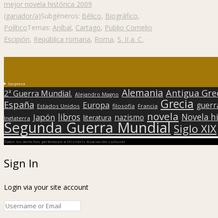
mejor novela histórica 2009
(ganador/a)
Subgéneros:
Bélico
,
Biográfico
,
Político
Temas:
Aníbal
,
Cartago
,
Publio Cornelio
Escipión
,
República romana
,
Roma
,
S. II a. C.
Sorpresa
Alemania
Antigua Gre
2ª Guerra Mundial.
Alejandro Magno
Grecia
España
Europa
guerr
Estados Unidos
filosofía
Francia
novela
libros
Japón
Novela hi
nazismo
literatura
Inglaterra
Segunda Guerra Mundial
Siglo XIX
Todos los derechos pertenecen a Hislibris Asociación cultural
Sign In
Login via your site account