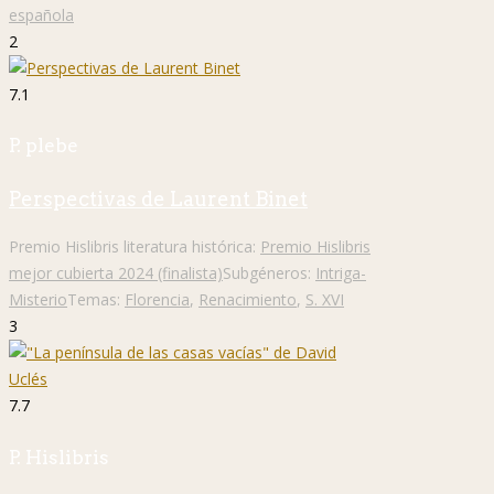
española
2
7.1
P. plebe
Perspectivas de Laurent Binet
Premio Hislibris literatura histórica:
Premio Hislibris
mejor cubierta 2024 (finalista)
Subgéneros:
Intriga-
Misterio
Temas:
Florencia
,
Renacimiento
,
S. XVI
3
7.7
P. Hislibris