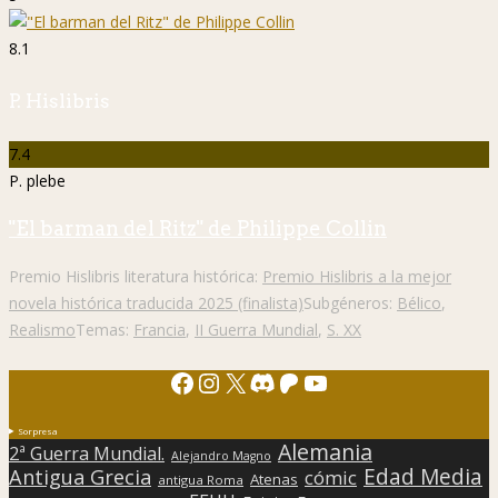
8.1
P. Hislibris
7.4
P. plebe
"El barman del Ritz" de Philippe Collin
Premio Hislibris literatura histórica:
Premio Hislibris a la mejor
novela histórica traducida 2025 (finalista)
Subgéneros:
Bélico
,
Realismo
Temas:
Francia
,
II Guerra Mundial
,
S. XX
Facebook
Instagram
X
Discord
Patreon
YouTube
Sorpresa
Alemania
2ª Guerra Mundial.
Alejandro Magno
Edad Media
Antigua Grecia
cómic
Atenas
antigua Roma