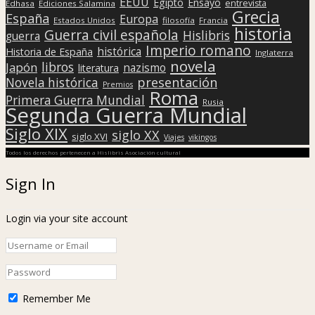
EEUU
Egipto
Ensayo
entrevista
Edhasa
Ediciones Salamina
Grecia
España
Europa
Estados Unidos
filosofía
Francia
historia
Guerra civil española
Hislibris
guerra
Imperio romano
histórica
Historia de España
Inglaterra
novela
libros
Japón
nazismo
literatura
presentación
Novela histórica
Premios
Roma
Primera Guerra Mundial
Rusia
Segunda Guerra Mundial
Siglo XIX
siglo XX
siglo XVI
Viajes
vikingos
Todos los derechos pertenecen a Hislibris Asociación cultural
Sign In
Login via your site account
Remember Me