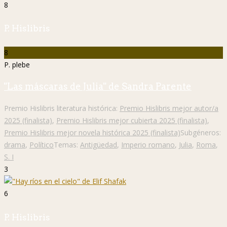
8
P. Hislibris
8
P. plebe
"Las máscaras de Julia" de Sandra Parente
Premio Hislibris literatura histórica:
Premio Hislibris mejor autor/a
2025 (finalista)
,
Premio Hislibris mejor cubierta 2025 (finalista)
,
Premio Hislibris mejor novela histórica 2025 (finalista)
Subgéneros:
drama
,
Político
Temas:
Antigüedad
,
Imperio romano
,
Julia
,
Roma
,
S. I
3
6
P. Hislibris