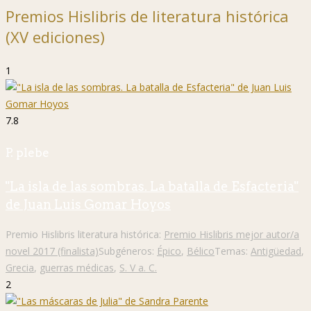
Premios Hislibris de literatura histórica
(XV ediciones)
1
7.8
P. plebe
"La isla de las sombras. La batalla de Esfacteria"
de Juan Luis Gomar Hoyos
Premio Hislibris literatura histórica:
Premio Hislibris mejor autor/a
novel 2017 (finalista)
Subgéneros:
Épico
,
Bélico
Temas:
Antigüedad
,
Grecia
,
guerras médicas
,
S. V a. C.
2