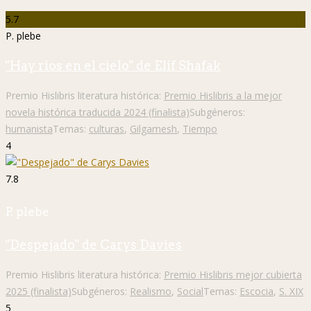
5.7
P. plebe
"Hay ríos en el cielo" de Elif Shafak
Premio Hislibris literatura histórica:
Premio Hislibris a la mejor
novela histórica traducida 2024 (finalista)
Subgéneros:
humanista
Temas:
culturas
,
Gilgamesh
,
Tiempo
4
7.8
P. plebe
"Despejado" de Carys Davies
Premio Hislibris literatura histórica:
Premio Hislibris mejor cubierta
2025 (finalista)
Subgéneros:
Realismo
,
Social
Temas:
Escocia
,
S. XIX
5