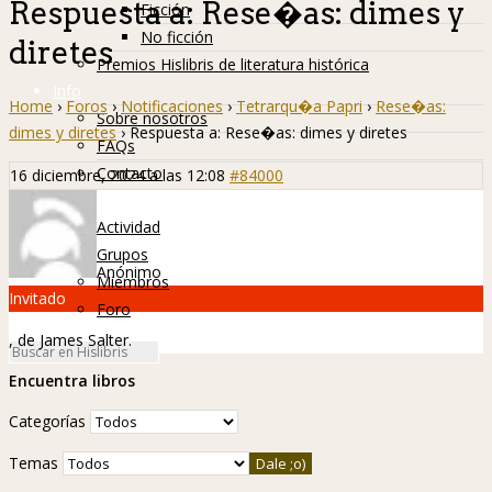
Respuesta a: Rese�as: dimes y
Ficción
No ficción
diretes
Premios Hislibris de literatura histórica
Info
Home
›
Foros
›
Notificaciones
›
Tetrarqu�a Papri
›
Rese�as:
Sobre nosotros
dimes y diretes
›
Respuesta a: Rese�as: dimes y diretes
FAQs
Contacto
16 diciembre, 2024 a las 12:08
#84000
Hislibreños
Actividad
Grupos
Anónimo
Miembros
Invitado
Foro
, de James Salter.
Encuentra libros
Categorías
Temas