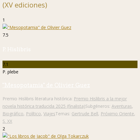
(XV ediciones)
1
7.5
P. Hislibris
7.1
P. plebe
"Mesopotamia" de Olivier Guez
Premio Hislibris literatura histórica:
Premio Hislibris a la mejor
novela histórica traducida 2025 (finalista)
Subgéneros:
Aventuras
,
Biográfico
,
Político
,
Viajes
Temas:
Gertrude Bell
,
Próximo Oriente
,
S. XX
2