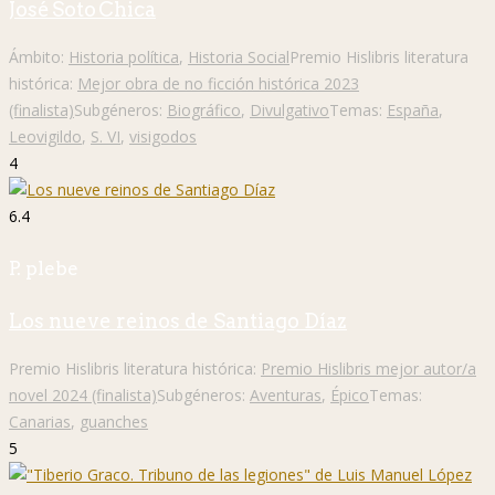
José Soto Chica
Ámbito:
Historia política
,
Historia Social
Premio Hislibris literatura
histórica:
Mejor obra de no ficción histórica 2023
(finalista)
Subgéneros:
Biográfico
,
Divulgativo
Temas:
España
,
Leovigildo
,
S. VI
,
visigodos
4
6.4
P. plebe
Los nueve reinos de Santiago Díaz
Premio Hislibris literatura histórica:
Premio Hislibris mejor autor/a
novel 2024 (finalista)
Subgéneros:
Aventuras
,
Épico
Temas:
Canarias
,
guanches
5