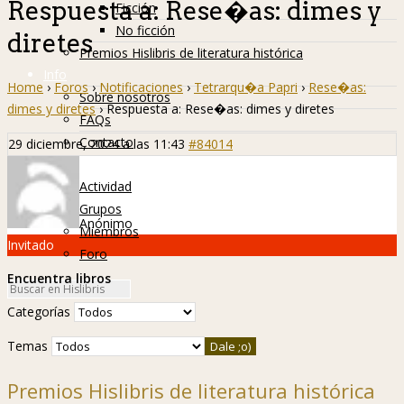
Respuesta a: Rese�as: dimes y
Ficción
No ficción
diretes
Premios Hislibris de literatura histórica
Info
Home
›
Foros
›
Notificaciones
›
Tetrarqu�a Papri
›
Rese�as:
Sobre nosotros
dimes y diretes
›
Respuesta a: Rese�as: dimes y diretes
FAQs
Contacto
29 diciembre, 2024 a las 11:43
#84014
Hislibreños
Actividad
Grupos
Anónimo
Miembros
Invitado
Foro
Encuentra libros
Categorías
Temas
Premios Hislibris de literatura histórica