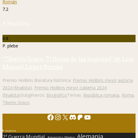
7.2
P. Hislibris
6.8
P. plebe
"Tiberio Graco. Tribuno de las legiones" de Luis
Manuel López Román
Premio Hislibris literatura histórica:
Premio Hislibris mejor autor/a
2024 (finalista)
,
Premio Hislibris mejor cubierta 2024
(finalista)
Subgéneros:
Biográfico
Temas:
República romana
,
Roma
,
Tiberio Graco
Facebook
Instagram
X
Discord
Patreon
YouTube
Sorpresa
Alemania
2ª Guerra Mundial.
Alejandro Magno