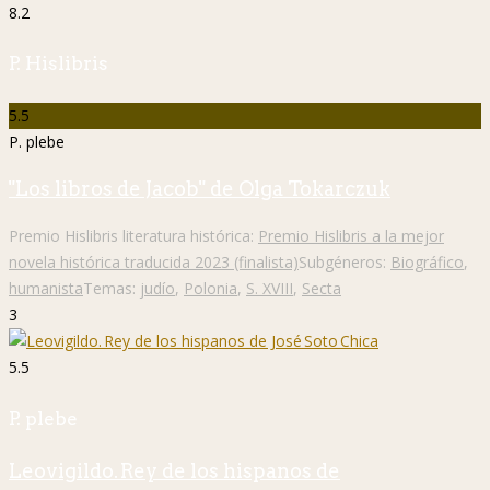
8.2
P. Hislibris
5.5
P. plebe
"Los libros de Jacob" de Olga Tokarczuk
Premio Hislibris literatura histórica:
Premio Hislibris a la mejor
novela histórica traducida 2023 (finalista)
Subgéneros:
Biográfico
,
humanista
Temas:
judío
,
Polonia
,
S. XVIII
,
Secta
3
5.5
P. plebe
Leovigildo. Rey de los hispanos de