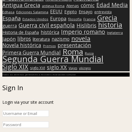
Edad Media
Antigua Grecia
cómic
Atenas
antigua Roma
EEUU
Egipto
Ensayo
entrevista
Edhasa
Ediciones Salamina
Grecia
España
Europa
Estados Unidos
filosofía
Francia
historia
Guerra civil española
Hislibris
guerra
Imperio romano
histórica
Historia de España
Inglaterra
novela
libros
Japón
nazismo
literatura
presentación
Novela histórica
Premios
Roma
Primera Guerra Mundial
Rusia
Segunda Guerra Mundial
Siglo XIX
siglo XX
siglo XVI
Viajes
vikingos
Todos los derechos pertenecen a Hislibris Asociación cultural
Sign In
Login via your site account