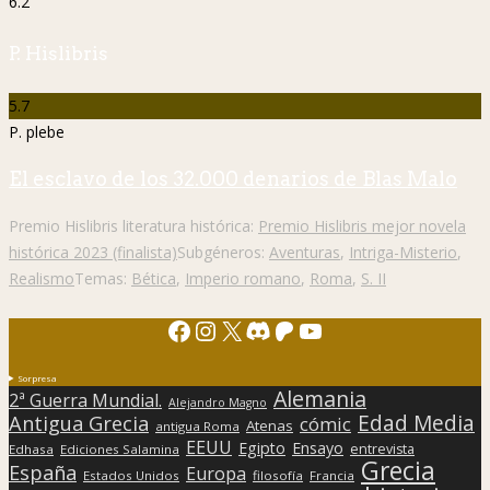
6.2
P. Hislibris
5.7
P. plebe
El esclavo de los 32.000 denarios de Blas Malo
Premio Hislibris literatura histórica:
Premio Hislibris mejor novela
histórica 2023 (finalista)
Subgéneros:
Aventuras
,
Intriga-Misterio
,
Realismo
Temas:
Bética
,
Imperio romano
,
Roma
,
S. II
Facebook
Instagram
X
Discord
Patreon
YouTube
Sorpresa
Alemania
2ª Guerra Mundial.
Alejandro Magno
Edad Media
Antigua Grecia
cómic
Atenas
antigua Roma
EEUU
Egipto
Ensayo
entrevista
Edhasa
Ediciones Salamina
Grecia
España
Europa
Estados Unidos
filosofía
Francia