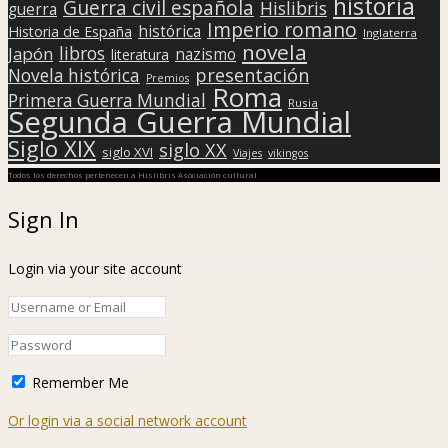
historia
Guerra civil española
Hislibris
guerra
Imperio romano
histórica
Historia de España
Inglaterra
novela
libros
Japón
nazismo
literatura
presentación
Novela histórica
Premios
Roma
Primera Guerra Mundial
Rusia
Segunda Guerra Mundial
Siglo XIX
siglo XX
siglo XVI
Viajes
vikingos
Todos los derechos pertenecen a Hislibris Asociación cultural
Sign In
Login via your site account
Remember Me
Or login via a social network account