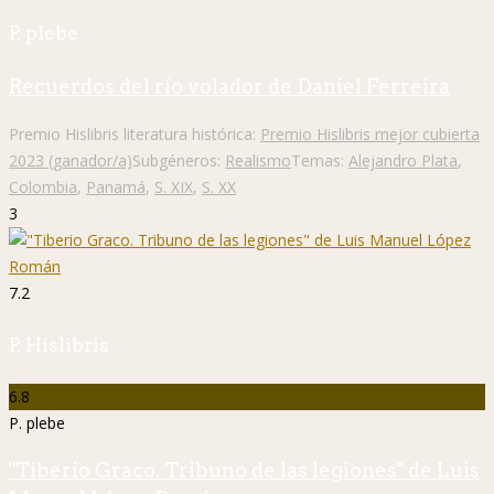
P. plebe
Recuerdos del río volador de Daniel Ferreira
Premio Hislibris literatura histórica:
Premio Hislibris mejor cubierta
2023 (ganador/a)
Subgéneros:
Realismo
Temas:
Alejandro Plata
,
Colombia
,
Panamá
,
S. XIX
,
S. XX
3
7.2
P. Hislibris
6.8
P. plebe
"Tiberio Graco. Tribuno de las legiones" de Luis