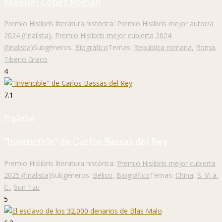
Manuel López Román
Premio Hislibris literatura histórica:
Premio Hislibris mejor autor/a
2024 (finalista)
,
Premio Hislibris mejor cubierta 2024
(finalista)
Subgéneros:
Biográfico
Temas:
República romana
,
Roma
,
Tiberio Graco
4
7.1
P. plebe
"Invencible" de Carlos Bassas del Rey
Premio Hislibris literatura histórica:
Premio Hislibris mejor cubierta
2025 (finalista)
Subgéneros:
Bélico
,
Biográfico
Temas:
China
,
S. VI a.
C.
,
Sun Tzu
5