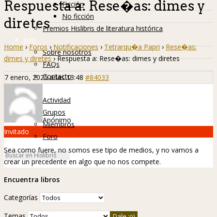
Respuesta a: Rese�as: dimes y
Ficción
No ficción
diretes
Premios Hislibris de literatura histórica
Info
Home
›
Foros
›
Notificaciones
›
Tetrarqu�a Papri
›
Rese�as:
Sobre nosotros
dimes y diretes
›
Respuesta a: Rese�as: dimes y diretes
FAQs
Contacto
7 enero, 2025 a las 13:48
#84033
Hislibreños
Actividad
Grupos
Anónimo
Miembros
Invitado
Foro
Sea como fuere, no somos ese tipo de medios, y no vamos a
crear un precedente en algo que no nos compete.
Encuentra libros
Categorías
Temas