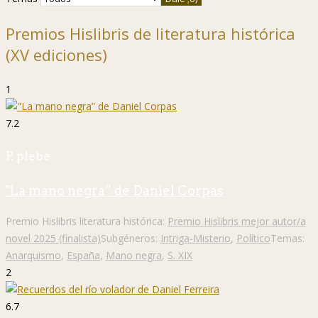
Premios Hislibris de literatura histórica
(XV ediciones)
1
7.2
P. plebe
"La mano negra” de Daniel Corpas
Premio Hislibris literatura histórica:
Premio Hislibris mejor autor/a
novel 2025 (finalista)
Subgéneros:
Intriga-Misterio
,
Político
Temas:
Anarquismo
,
España
,
Mano negra
,
S. XIX
2
6.7