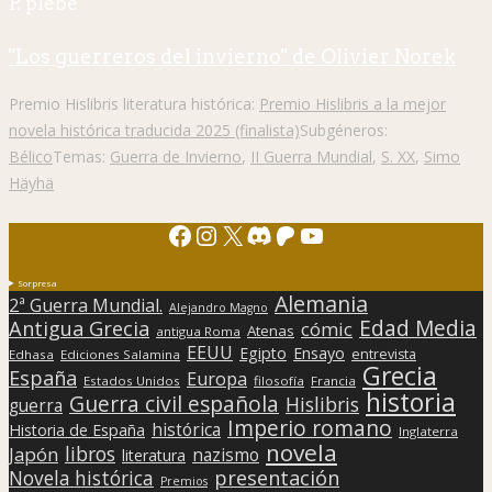
P. plebe
"Los guerreros del invierno" de Olivier Norek
Premio Hislibris literatura histórica:
Premio Hislibris a la mejor
novela histórica traducida 2025 (finalista)
Subgéneros:
Bélico
Temas:
Guerra de Invierno
,
II Guerra Mundial
,
S. XX
,
Simo
Häyhä
Facebook
Instagram
X
Discord
Patreon
YouTube
Sorpresa
Alemania
2ª Guerra Mundial.
Alejandro Magno
Edad Media
Antigua Grecia
cómic
Atenas
antigua Roma
EEUU
Egipto
Ensayo
entrevista
Edhasa
Ediciones Salamina
Grecia
España
Europa
Estados Unidos
filosofía
Francia
historia
Guerra civil española
Hislibris
guerra
Imperio romano
histórica
Historia de España
Inglaterra
novela
libros
Japón
nazismo
literatura
presentación
Novela histórica
Premios