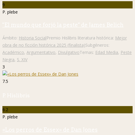
9
P. plebe
"El mundo que forjó la peste" de James Belich
Ámbito:
Historia Social
Premio Hislibris literatura histórica:
Mejor
obra de no ficción histórica 2025 (finalista)
Subgéneros:
Académico
,
Argumentativo
,
Divulgativo
Temas:
Edad Media
,
Peste
Negra
,
S. XIV
3
7.5
P. Hislibris
6.2
P. plebe
«Los perros de Essex» de Dan Jones