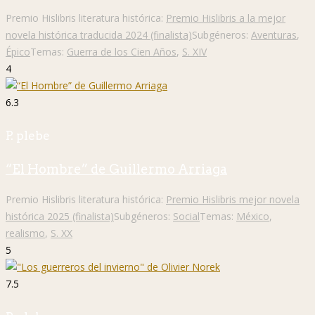
Premio Hislibris literatura histórica:
Premio Hislibris a la mejor
novela histórica traducida 2024 (finalista)
Subgéneros:
Aventuras
,
Épico
Temas:
Guerra de los Cien Años
,
S. XIV
4
6.3
P. plebe
“El Hombre” de Guillermo Arriaga
Premio Hislibris literatura histórica:
Premio Hislibris mejor novela
histórica 2025 (finalista)
Subgéneros:
Social
Temas:
México
,
realismo
,
S. XX
5
7.5