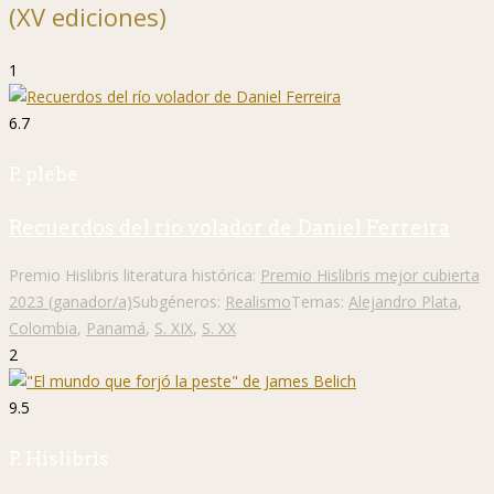
(XV ediciones)
1
6.7
P. plebe
Recuerdos del río volador de Daniel Ferreira
Premio Hislibris literatura histórica:
Premio Hislibris mejor cubierta
2023 (ganador/a)
Subgéneros:
Realismo
Temas:
Alejandro Plata
,
Colombia
,
Panamá
,
S. XIX
,
S. XX
2
9.5
P. Hislibris