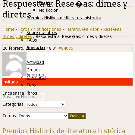
Respuesta a: Rese�as: dimes y
Ficción
No ficción
diretes
Premios Hislibris de literatura histórica
Info
Home
›
Foros
›
Notificaciones
›
Tetrarqu�a Papri
›
Rese�as:
Sobre nosotros
dimes y diretes
›
Respuesta a: Rese�as: dimes y diretes
FAQs
Contacto
26 febrero, 2025 a las 18:01
#84085
Hislibreños
Actividad
Grupos
Anónimo
Miembros
Invitado
Foro
Encuentra libros
Categorías
Temas
Premios Hislibris de literatura histórica