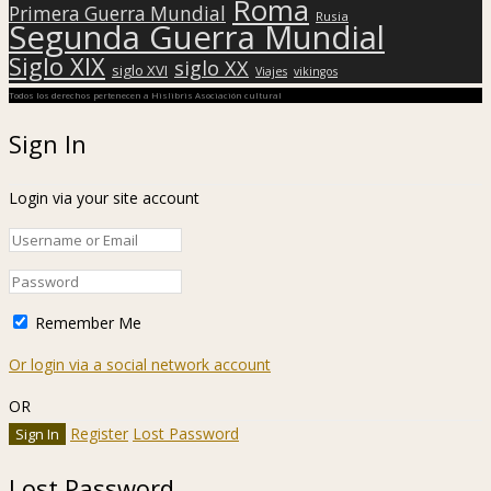
Roma
Primera Guerra Mundial
Rusia
Segunda Guerra Mundial
Siglo XIX
siglo XX
siglo XVI
Viajes
vikingos
Todos los derechos pertenecen a Hislibris Asociación cultural
Sign In
Login via your site account
Remember Me
Or login via a social network account
OR
Register
Lost Password
Lost Password