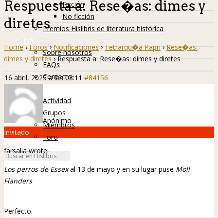
Respuesta a: Rese�as: dimes y
Ficción
No ficción
diretes
Premios Hislibris de literatura histórica
Info
Home
›
Foros
›
Notificaciones
›
Tetrarqu�a Papri
›
Rese�as:
Sobre nosotros
dimes y diretes
›
Respuesta a: Rese�as: dimes y diretes
FAQs
Contacto
16 abril, 2025 a las 08:11
#84156
Hislibreños
Actividad
Grupos
Anónimo
Miembros
Invitado
Foro
farsalia wrote:
Los perros de Essex
al 13 de mayo y en su lugar puse
Moll
Flanders
Perfecto.