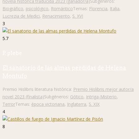
novela histórica traducida 2023 (ganador/a)
Subgéneros:
Biográfico
,
psicológico
,
Romántico
Temas:
Florencia
,
Italia
,
Lucrezia de Medici
,
Renacimiento
,
S. XVI
3
5.7
P. plebe
El sanatorio de las almas perdidas de Helena
Montufo
Premio Hislibris literatura histórica:
Premio Hislibris mejor autor/a
novel 2023 (finalista)
Subgéneros:
Gótico
,
Intriga-Misterio
,
Terror
Temas:
época victoriana
,
Inglaterra
,
S. XIX
4
8