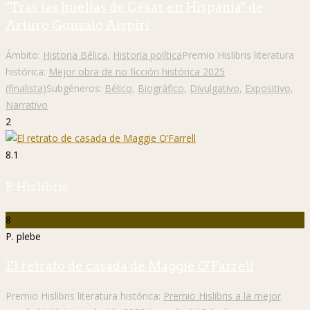
"Tras las huellas de César en Hispania" de
Arturo Gonzalo Aizpiri
Ámbito:
Historia Bélica
,
Historia política
Premio Hislibris literatura
histórica:
Mejor obra de no ficción histórica 2025
(finalista)
Subgéneros:
Bélico
,
Biográfico
,
Divulgativo
,
Expositivo
,
Narrativo
2
8.1
P. Hislibris
8
P. plebe
El retrato de casada de Maggie O’Farrell
Premio Hislibris literatura histórica:
Premio Hislibris a la mejor