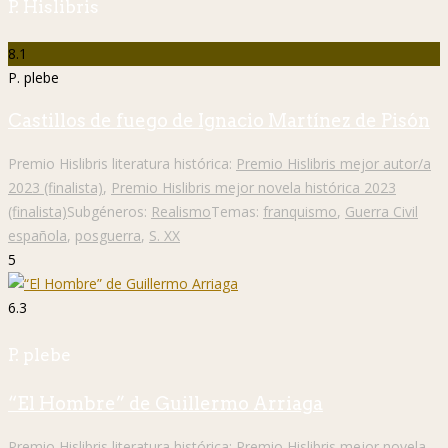
P. Hislibris
8.1
P. plebe
Castillos de fuego de Ignacio Martínez de Pisón
Premio Hislibris literatura histórica:
Premio Hislibris mejor autor/a
2023 (finalista)
,
Premio Hislibris mejor novela histórica 2023
(finalista)
Subgéneros:
Realismo
Temas:
franquismo
,
Guerra Civil
española
,
posguerra
,
S. XX
5
6.3
P. plebe
“El Hombre” de Guillermo Arriaga
Premio Hislibris literatura histórica:
Premio Hislibris mejor novela