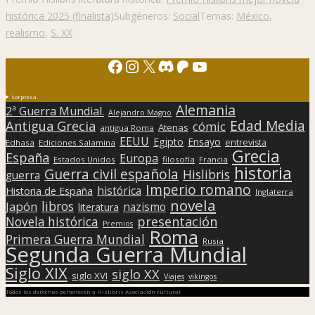
histórica 2025 (finalista)
Subgéneros:
Social
Temas:
México
,
realismo
,
S. XX
Facebook
Instagram
X
Discord
Patreon
YouTube
Sorpresa
Alemania
2ª Guerra Mundial.
Alejandro Magno
Edad Media
Antigua Grecia
cómic
Atenas
antigua Roma
EEUU
Egipto
Ensayo
entrevista
Edhasa
Ediciones Salamina
Grecia
España
Europa
Estados Unidos
filosofía
Francia
historia
Guerra civil española
Hislibris
guerra
Imperio romano
histórica
Historia de España
Inglaterra
novela
libros
Japón
nazismo
literatura
presentación
Novela histórica
Premios
Roma
Primera Guerra Mundial
Rusia
Segunda Guerra Mundial
Siglo XIX
siglo XX
siglo XVI
Viajes
vikingos
Todos los derechos pertenecen a Hislibris Asociación cultural