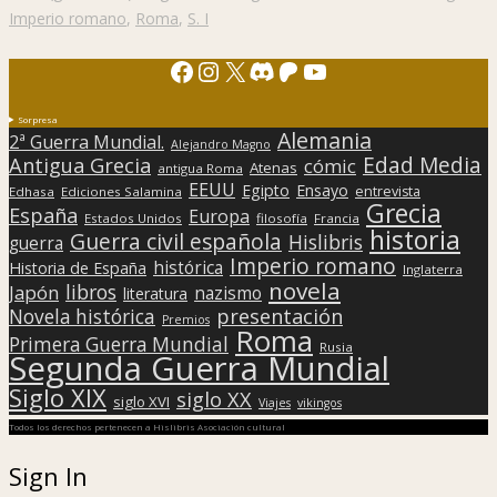
Imperio romano
,
Roma
,
S. I
Facebook
Instagram
X
Discord
Patreon
YouTube
Sorpresa
Alemania
2ª Guerra Mundial.
Alejandro Magno
Edad Media
Antigua Grecia
cómic
Atenas
antigua Roma
EEUU
Egipto
Ensayo
entrevista
Edhasa
Ediciones Salamina
Grecia
España
Europa
Estados Unidos
filosofía
Francia
historia
Guerra civil española
Hislibris
guerra
Imperio romano
histórica
Historia de España
Inglaterra
novela
libros
Japón
nazismo
literatura
presentación
Novela histórica
Premios
Roma
Primera Guerra Mundial
Rusia
Segunda Guerra Mundial
Siglo XIX
siglo XX
siglo XVI
Viajes
vikingos
Todos los derechos pertenecen a Hislibris Asociación cultural
Sign In