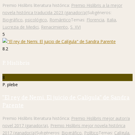
Premio Hislibris literatura histórica:
Premio Hislibris a la mejor
novela histórica traducida 2023 (ganador/a)
Subgéneros:
Biográfico
,
psicológico
,
Romántico
Temas:
Florencia
,
Italia
,
Lucrezia de Medici
,
Renacimiento
,
S. XVI
5
8.2
P. Hislibris
8
P. plebe
"El rey de Nemi. El juicio de Calígula" de Sandra
Parente
Premio Hislibris literatura histórica:
Premio Hislibris mejor autor/a
novel 2017 (ganador/a)
,
Premio Hislibris mejor novela histórica
2017 (ganador/a)
Subgéneros:
Biográfico
,
Político
Temas:
Calígula
,