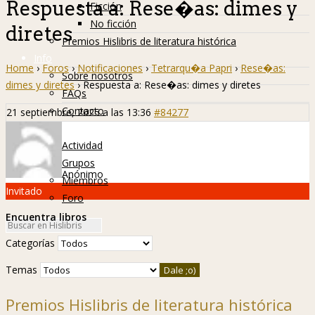
Respuesta a: Rese�as: dimes y
Ficción
No ficción
diretes
Premios Hislibris de literatura histórica
Info
Home
›
Foros
›
Notificaciones
›
Tetrarqu�a Papri
›
Rese�as:
Sobre nosotros
dimes y diretes
›
Respuesta a: Rese�as: dimes y diretes
FAQs
Contacto
21 septiembre, 2025 a las 13:36
#84277
Hislibreños
Actividad
Grupos
Anónimo
Miembros
Invitado
Foro
Encuentra libros
Categorías
Temas
Premios Hislibris de literatura histórica