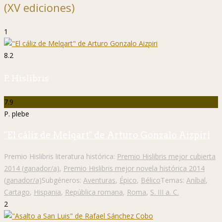
(XV ediciones)
1
8.2
P. Hislibris
7.9
P. plebe
"El cáliz de Melqart" de Arturo Gonzalo Aizpiri
Premio Hislibris literatura histórica:
Premio Hislibris mejor cubierta
2014 (ganador/a)
,
Premio Hislibris mejor novela histórica 2014
(ganador/a)
Subgéneros:
Aventuras
,
Épico
,
Bélico
Temas:
Aníbal
,
Cartago
,
Hispania
,
República romana
,
Roma
,
S. III a. C.
2