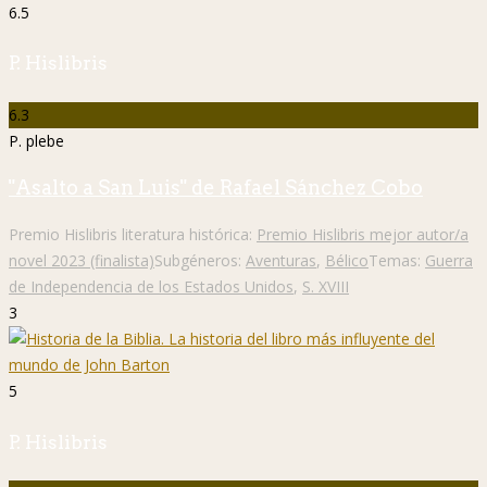
6.5
P. Hislibris
6.3
P. plebe
"Asalto a San Luis" de Rafael Sánchez Cobo
Premio Hislibris literatura histórica:
Premio Hislibris mejor autor/a
novel 2023 (finalista)
Subgéneros:
Aventuras
,
Bélico
Temas:
Guerra
de Independencia de los Estados Unidos
,
S. XVIII
3
5
P. Hislibris