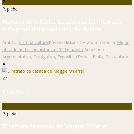
7
P. plebe
Historia de la Biblia. La historia del libro más
influyente del mundo de John Barton
Ámbito:
Historia cultural
Premio Hislibris literatura histórica:
Mejor
obra de no ficción histórica 2024 (finalista)
Subgéneros:
Argumentativo
,
Divulgativo
,
Expositivo
Temas:
Biblia
,
Cristianismo
4
8.1
P. Hislibris
8
P. plebe
El retrato de casada de Maggie O’Farrell