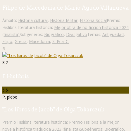
Filipo de Macedonia de Mario Agudo Villanueva
Ámbito:
Historia cultural
,
Historia Militar
,
Historia Social
Premio
Hislibris literatura histórica:
Mejor obra de no ficción histórica 2024
(finalista)
Subgéneros:
Biográfico
,
Divulgativo
Temas:
Antigüedad
,
Filipo
,
Grecia
,
Macedonia
,
S. IV a. C.
4
8.2
P. Hislibris
5.5
P. plebe
"Los libros de Jacob" de Olga Tokarczuk
Premio Hislibris literatura histórica:
Premio Hislibris a la mejor
novela histórica traducida 2023 (finalista)
Subgéneros:
Biográfico
,