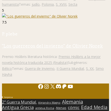
humanista
Temas:
judío
,
Polonia
,
S. XVIII
,
Secta
5
7.5
P. plebe
"Los guerreros del invierno" de Olivier Norek
Premio Hislibris literatura histórica:
Premio Hislibris a la mejor
novela histórica traducida 2025 (finalista)
Subgéneros:
Bélico
Temas:
Guerra de Invierno
,
II Guerra Mundial
,
S. XX
,
Simo
Häyhä
Facebook
Instagram
X
Discord
Patreon
YouTube
Sorpresa
Alemania
2ª Guerra Mundial.
Alejandro Magno
Edad Media
Antigua Grecia
cómic
Atenas
antigua Roma