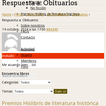
Respuesta a: Obituarios
Ficción
No ficción
Premios Hislibris de literatura histórica
Home
›
Foros
›
Otros foros
›
Otros t�picos
›
Obituarios
›
Info
Respuesta a: Obituarios
Sobre nosotros
14 octubre, 2024 a las 17:00
#84345
FAQs
Contacto
Hislibreños
Actividad
Anónimo
Grupos
Invitado
Miembros
Me acuerdo bien…
:lol:
Foro
Encuentra libros
Categorías
Temas
Premios Hislibris de literatura histórica