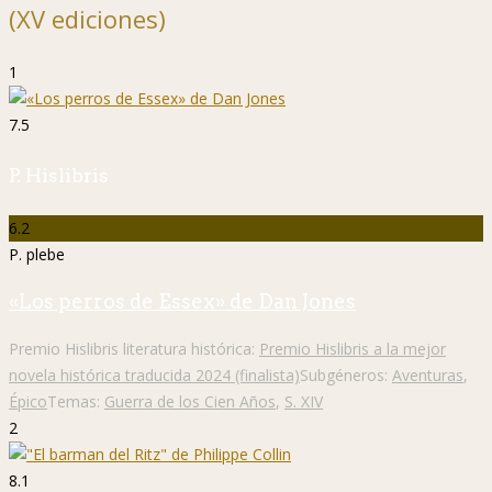
(XV ediciones)
1
7.5
P. Hislibris
6.2
P. plebe
«Los perros de Essex» de Dan Jones
Premio Hislibris literatura histórica:
Premio Hislibris a la mejor
novela histórica traducida 2024 (finalista)
Subgéneros:
Aventuras
,
Épico
Temas:
Guerra de los Cien Años
,
S. XIV
2
8.1