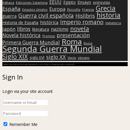
EEUU
Egipto
Ensayo
entrevista
Edhasa
Ediciones Salamina
Grecia
España
Europa
Estados Unidos
filosofía
Francia
historia
Guerra civil española
Hislibris
guerra
Imperio romano
histórica
Historia de España
Inglaterra
novela
libros
Japón
nazismo
literatura
presentación
Novela histórica
Premios
Roma
Primera Guerra Mundial
Rusia
Segunda Guerra Mundial
Siglo XIX
siglo XX
siglo XVI
Viajes
vikingos
Todos los derechos pertenecen a Hislibris Asociación cultural
Sign In
Login via your site account
Remember Me