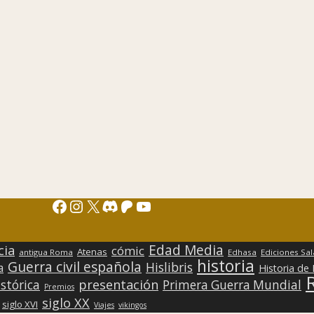
Facebook
Instagram
X
Discord
Patreon
YouTube
Edad Media
cia
cómic
Atenas
antigua Roma
Edhasa
Ediciones Sa
historia
Guerra civil española
Hislibris
a
Historia de
presentación
stórica
Primera Guerra Mundial
Premios
siglo XX
siglo XVI
Viajes
vikingos