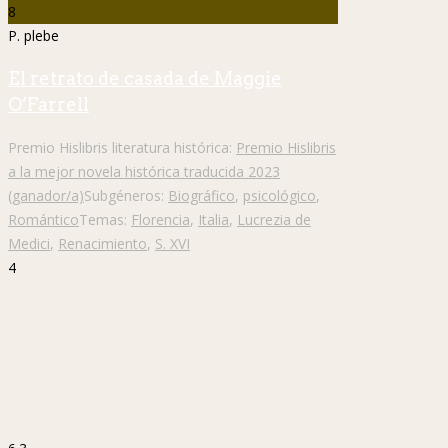
8
P. plebe
El retrato de casada de Maggie
O’Farrell
Premio Hislibris literatura histórica:
Premio Hislibris
a la mejor novela histórica traducida 2023
(ganador/a)
Subgéneros:
Biográfico
,
psicológico
,
Romántico
Temas:
Florencia
,
Italia
,
Lucrezia de
Medici
,
Renacimiento
,
S. XVI
4