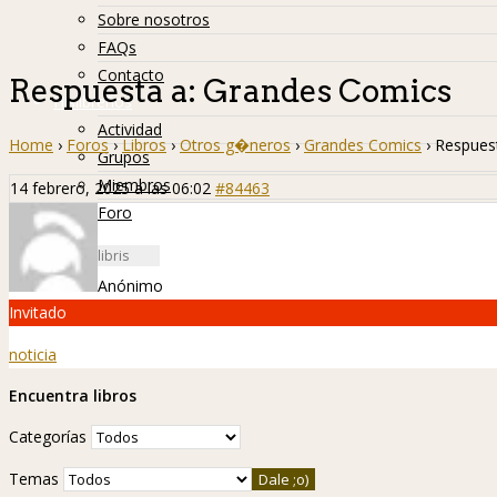
Sobre nosotros
FAQs
Contacto
Respuesta a: Grandes Comics
Hislibreños
Actividad
Home
›
Foros
›
Libros
›
Otros g�neros
›
Grandes Comics
›
Respues
Grupos
Miembros
14 febrero, 2025 a las 06:02
#84463
Foro
Anónimo
Invitado
noticia
Encuentra libros
Categorías
Temas