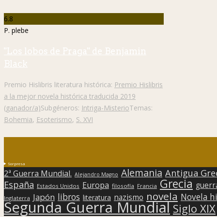
6.8
P. plebe
"Los lobos de Praga" de Benjamin
Black
Premio Hislibris literatura histórica:
Premio Hislibris
a la mejor novela histórica traducida 2019
(ganador/a)
Subgéneros:
Intriga-Misterio
Temas:
Bohemia
,
Esoterismo
,
S. XVI
Sorpresa
Alemania
Antigua Gre
2ª Guerra Mundial.
Alejandro Magno
Grecia
España
Europa
guerr
Estados Unidos
filosofía
Francia
novela
libros
Japón
Novela hi
nazismo
literatura
Inglaterra
Segunda Guerra Mundial
Siglo XIX