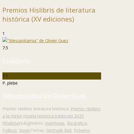
Premios Hislibris de literatura
histórica (XV ediciones)
1
7.5
P. Hislibris
7.1
P. plebe
"Mesopotamia" de Olivier Guez
Premio Hislibris literatura histórica:
Premio Hislibris
a la mejor novela histórica traducida 2025
(finalista)
Subgéneros:
Aventuras
,
Biográfico
,
Político
,
Viajes
Temas:
Gertrude Bell
,
Próximo