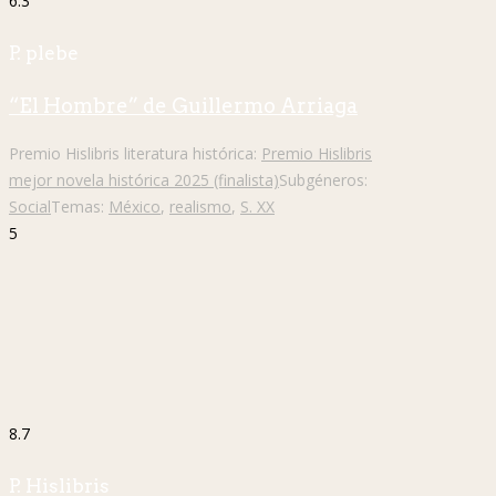
6.3
P. plebe
“El Hombre” de Guillermo Arriaga
Premio Hislibris literatura histórica:
Premio Hislibris
mejor novela histórica 2025 (finalista)
Subgéneros:
Social
Temas:
México
,
realismo
,
S. XX
5
8.7
P. Hislibris