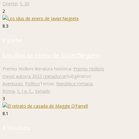
Oriente
,
S. XX
2
8.3
P. plebe
Los idus de enero de Javier Negrete
Premio Hislibris literatura histórica:
Premio Hislibris
mejor autor/a 2023 (ganador/a)
Subgéneros:
Aventuras
,
Político
Temas:
República romana
,
Roma
,
S. I a. C.
,
Senado
3
8.1
P. Hislibris