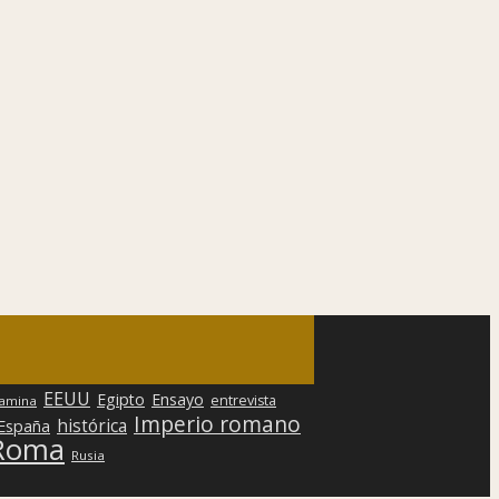
EEUU
Egipto
Ensayo
entrevista
lamina
Imperio romano
histórica
 España
Roma
Rusia