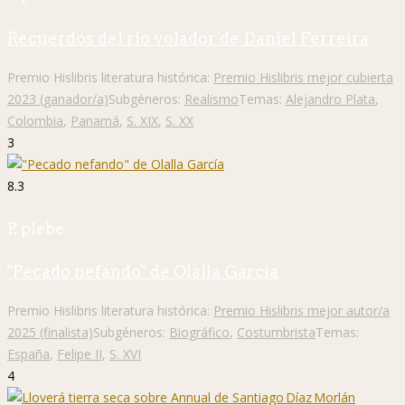
Recuerdos del río volador de Daniel Ferreira
Premio Hislibris literatura histórica:
Premio Hislibris mejor cubierta
2023 (ganador/a)
Subgéneros:
Realismo
Temas:
Alejandro Plata
,
Colombia
,
Panamá
,
S. XIX
,
S. XX
3
8.3
P. plebe
"Pecado nefando" de Olalla García
Premio Hislibris literatura histórica:
Premio Hislibris mejor autor/a
2025 (finalista)
Subgéneros:
Biográfico
,
Costumbrista
Temas:
España
,
Felipe II
,
S. XVI
4