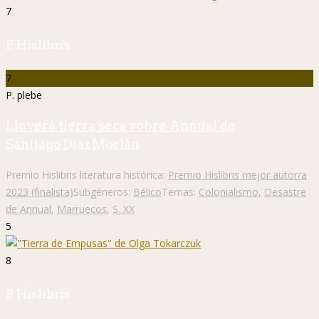
7
P. Hislibris
7
P. plebe
Lloverá tierra seca sobre Annual de
Santiago Díaz Morlán
Premio Hislibris literatura histórica:
Premio Hislibris mejor autor/a
2023 (finalista)
Subgéneros:
Bélico
Temas:
Colonialismo
,
Desastre
de Annual
,
Marruecos
,
S. XX
5
8
P. Hislibris