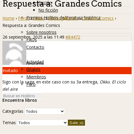
Respuesta a: Grandes Comics
Ficción
No ficción
Premios Hislibris de literatura histórica
Home
›
Foros
›
Libros
›
Otros g�neros
›
Grandes Comics
›
Info
Respuesta a: Grandes Comics
Sobre nosotros
26 septiembre, 2025 a las 11:49
#84472
FAQs
Contacto
Hislibreños
Actividad
Anónimo
Grupos
Invitado
Miembros
Sigo con la saga; en este caso con su 3a entrega,
Okko. El ciclo
Foro
del aire
Encuentra libros
Categorías
Temas