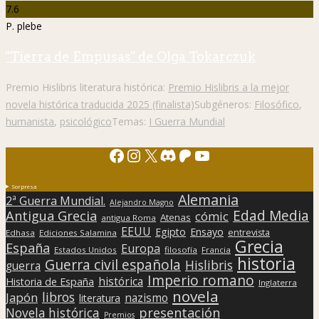
7.6
P. plebe
"Tierra de Empusas" de Olga Tokarczuk
Premio Hislibris literatura histórica:
Premio Hislibris a la mejor
novela histórica traducida 2025 (finalista)
Subgéneros:
Filosófico
,
humanista
,
psicológico
Temas:
I Guerra Mundial
Facebook
Instagram
X
Discord
Patreon
YouTube
Sorpresa
Alemania
2ª Guerra Mundial.
Alejandro Magno
Edad Media
Antigua Grecia
cómic
Atenas
antigua Roma
EEUU
Egipto
Ensayo
entrevista
Edhasa
Ediciones Salamina
Grecia
España
Europa
Estados Unidos
filosofía
Francia
historia
Guerra civil española
Hislibris
guerra
Imperio romano
histórica
Historia de España
Inglaterra
novela
libros
Japón
nazismo
literatura
presentación
Novela histórica
Premios