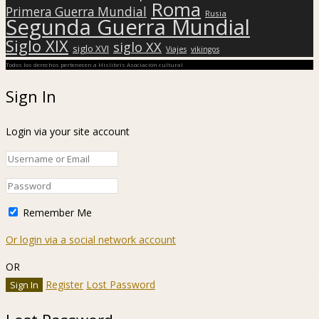
Roma
Primera Guerra Mundial
Rusia
Segunda Guerra Mundial
Siglo XIX
siglo XX
siglo XVI
Viajes
vikingos
Todos los derechos pertenecen a Hislibris Asociación cultural
Sign In
Login via your site account
Remember Me
Or login via a social network account
OR
Register
Lost Password