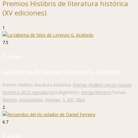
Premios Hislibris de literatura histórica
(XV ediciones)
1
7.5
P. plebe
La taberna de Silos de Lorenzo G. Acebedo
Premio Hislibris literatura histórica:
Premio Hislibris mejor novela
histórica 2023 (ganador/a)
Subgéneros:
Intriga-Misterio
Temas:
Berceo
,
monasterio
,
monjes
,
S. XIII
,
Silos
2
6.7
P. plebe