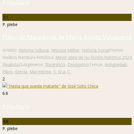
P. Hislibris
7.1
P. plebe
Filipo de Macedonia de Mario Agudo Villanueva
Ámbito:
Historia cultural
,
Historia Militar
,
Historia Social
Premio
Hislibris literatura histórica:
Mejor obra de no ficción histórica 2024
(finalista)
Subgéneros:
Biográfico
,
Divulgativo
Temas:
Antigüedad
,
Filipo
,
Grecia
,
Macedonia
,
S. IV a. C.
2
6.6
P. Hislibris
4.8
P. plebe