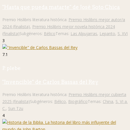
"Hasta que pueda matarte" de José Soto Chica
Premio Hislibris literatura histórica:
Premio Hislibris mejor autor/a
2024 (finalista)
,
Premio Hislibris mejor novela histórica 2024
(finalista)
Subgéneros:
Bélico
Temas:
Las Alpujarras
,
Lepanto
,
S. XVI
3
7.1
P. plebe
"Invencible" de Carlos Bassas del Rey
Premio Hislibris literatura histórica:
Premio Hislibris mejor cubierta
2025 (finalista)
Subgéneros:
Bélico
,
Biográfico
Temas:
China
,
S. VI a.
C.
,
Sun Tzu
4