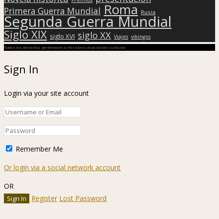
Roma
Primera Guerra Mundial
Rusia
Segunda Guerra Mundial
Siglo XIX
siglo XX
siglo XVI
Viajes
vikingos
Todos los derechos pertenecen a Hislibris Asociación cultural
Sign In
Login via your site account
Remember Me
Or login via a social network account
OR
Register
Lost Password