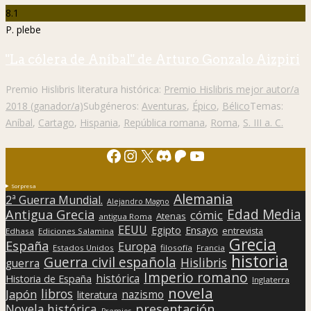
8.1
P. plebe
"La cólera de Aníbal" de Arturo Gonzalo Aizpiri
Premio Hislibris literatura histórica:
Premio Hislibris mejor autor/a
2018 (ganador/a)
Subgéneros:
Aventuras
,
Épico
,
Bélico
Temas:
Aníbal
,
Cartago
,
Hispania
,
República romana
,
Roma
,
S. III a. C.
Facebook
Instagram
X
Discord
Patreon
YouTube
Sorpresa
Alemania
2ª Guerra Mundial.
Alejandro Magno
Edad Media
Antigua Grecia
cómic
Atenas
antigua Roma
EEUU
Egipto
Ensayo
entrevista
Edhasa
Ediciones Salamina
Grecia
España
Europa
Estados Unidos
filosofía
Francia
historia
Guerra civil española
Hislibris
guerra
Imperio romano
histórica
Historia de España
Inglaterra
novela
libros
Japón
nazismo
literatura
presentación
Novela histórica
Premios