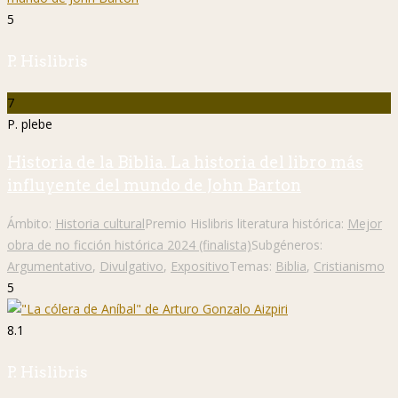
5
P. Hislibris
7
P. plebe
Historia de la Biblia. La historia del libro más
influyente del mundo de John Barton
Ámbito:
Historia cultural
Premio Hislibris literatura histórica:
Mejor
obra de no ficción histórica 2024 (finalista)
Subgéneros:
Argumentativo
,
Divulgativo
,
Expositivo
Temas:
Biblia
,
Cristianismo
5
8.1
P. Hislibris