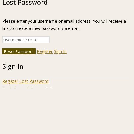
Lost Password
Please enter your username or email address. You will receive a
link to create a new password via email.
Register
Sign In
Sign In
Register
Lost Password
Ir a la barra de herramientas
Acerca
WordPress.org
de
Documentación
WordPress
Aprende WordPress
Soporte
Sugerencias