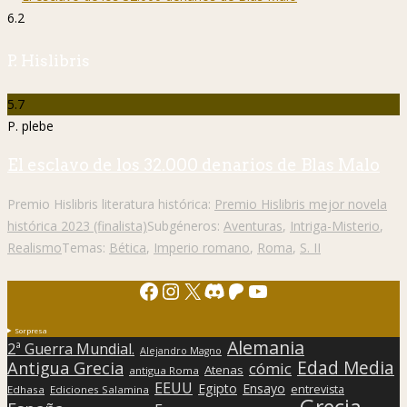
6.2
P. Hislibris
5.7
P. plebe
El esclavo de los 32.000 denarios de Blas Malo
Premio Hislibris literatura histórica:
Premio Hislibris mejor novela
histórica 2023 (finalista)
Subgéneros:
Aventuras
,
Intriga-Misterio
,
Realismo
Temas:
Bética
,
Imperio romano
,
Roma
,
S. II
Facebook
Instagram
X
Discord
Patreon
YouTube
Sorpresa
Alemania
2ª Guerra Mundial.
Alejandro Magno
Edad Media
Antigua Grecia
cómic
Atenas
antigua Roma
EEUU
Egipto
Ensayo
entrevista
Edhasa
Ediciones Salamina
Grecia