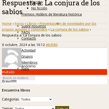
Respuesta a: La conjura de los
Ficción
No ficción
sabios
Premios Hislibris de literatura histórica
Info
Home
›
Foros
›
Libros
›
Presentaci�n de novedades por los
Sobre nosotros
propios autores o conocidos
›
La conjura de los sabios
›
FAQs
Respuesta a: La conjura de los sabios
Contacto
Hislibreños
6 octubre, 2024 a las 16:12
#84580
Actividad
Grupos
Miembros
Anónimo
Foro
Invitado
Bravo!!!!!!!
Encuentra libros
Categorías
Temas