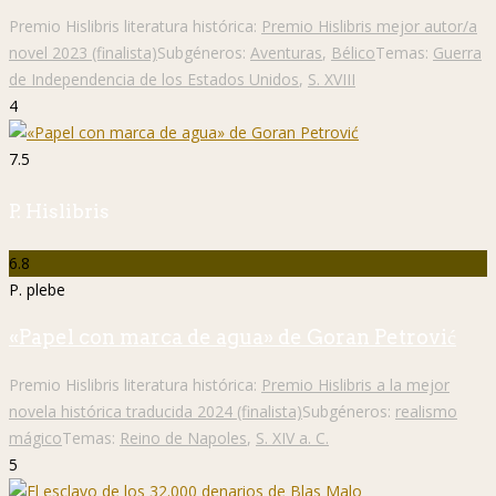
Premio Hislibris literatura histórica:
Premio Hislibris mejor autor/a
novel 2023 (finalista)
Subgéneros:
Aventuras
,
Bélico
Temas:
Guerra
de Independencia de los Estados Unidos
,
S. XVIII
4
7.5
P. Hislibris
6.8
P. plebe
«Papel con marca de agua» de Goran Petrović
Premio Hislibris literatura histórica:
Premio Hislibris a la mejor
novela histórica traducida 2024 (finalista)
Subgéneros:
realismo
mágico
Temas:
Reino de Napoles
,
S. XIV a. C.
5