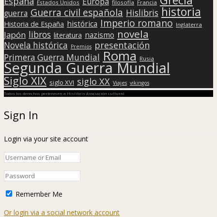
España
Europa
Estados Unidos
filosofía
Francia
historia
Guerra civil española
Hislibris
guerra
Imperio romano
histórica
Historia de España
Inglaterra
novela
libros
Japón
nazismo
literatura
presentación
Novela histórica
Premios
Roma
Primera Guerra Mundial
Rusia
Segunda Guerra Mundial
Siglo XIX
siglo XX
siglo XVI
Viajes
vikingos
Todos los derechos pertenecen a Hislibris Asociación cultural
Sign In
Login via your site account
Remember Me
Or login via a social network account