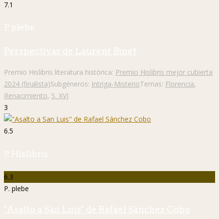
7.1
P. plebe
Perspectivas de Laurent Binet
Premio Hislibris literatura histórica:
Premio Hislibris mejor cubierta
2024 (finalista)
Subgéneros:
Intriga-Misterio
Temas:
Florencia
,
Renacimiento
,
S. XVI
3
6.5
P. Hislibris
6.3
P. plebe
"Asalto a San Luis" de Rafael Sánchez Cobo