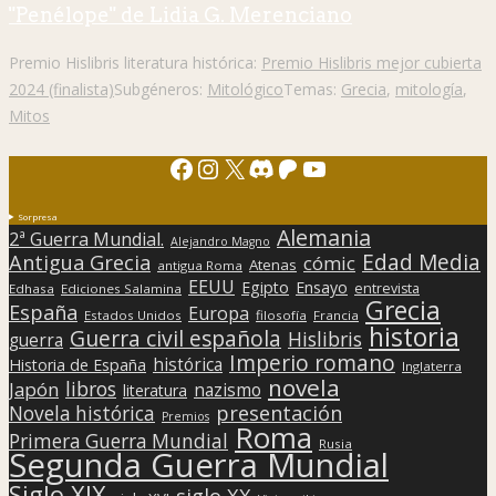
"Penélope" de Lidia G. Merenciano
Premio Hislibris literatura histórica:
Premio Hislibris mejor cubierta
2024 (finalista)
Subgéneros:
Mitológico
Temas:
Grecia
,
mitología
,
Mitos
Facebook
Instagram
X
Discord
Patreon
YouTube
Sorpresa
Alemania
2ª Guerra Mundial.
Alejandro Magno
Edad Media
Antigua Grecia
cómic
Atenas
antigua Roma
EEUU
Egipto
Ensayo
entrevista
Edhasa
Ediciones Salamina
Grecia
España
Europa
Estados Unidos
filosofía
Francia
historia
Guerra civil española
Hislibris
guerra
Imperio romano
histórica
Historia de España
Inglaterra
novela
libros
Japón
nazismo
literatura
presentación
Novela histórica
Premios
Roma
Primera Guerra Mundial
Rusia
Segunda Guerra Mundial
Siglo XIX
siglo XX