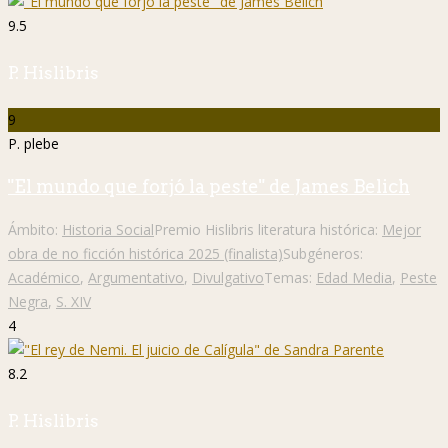
9.5
P. Hislibris
9
P. plebe
"El mundo que forjó la peste" de James Belich
Ámbito:
Historia Social
Premio Hislibris literatura histórica:
Mejor
obra de no ficción histórica 2025 (finalista)
Subgéneros:
Académico
,
Argumentativo
,
Divulgativo
Temas:
Edad Media
,
Peste
Negra
,
S. XIV
4
8.2
P. Hislibris