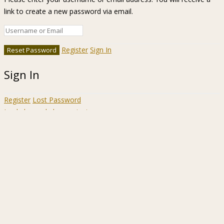
link to create a new password via email.
Register
Sign In
Sign In
Register
Lost Password
Ir a la barra de herramientas
Acerca
WordPress.org
de
Documentación
WordPress
Aprende WordPress
Soporte
Sugerencias
Acceder
Registrarse
Buscar