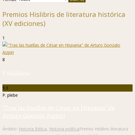
Premios Hislibris de literatura histórica
(XV ediciones)
1
8
P. Hislibris
9.3
P. plebe
"Tras las huellas de César en Hispania" de
Arturo Gonzalo Aizpiri
Ámbito:
Historia Bélica
,
Historia política
Premio Hislibris literatura