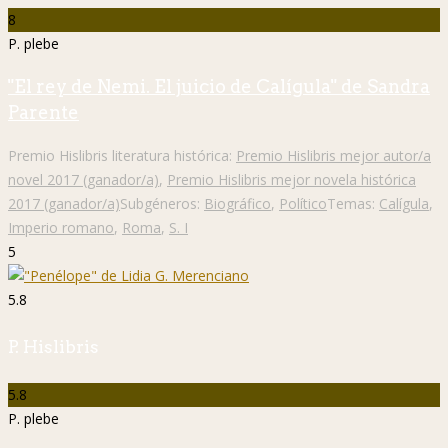
8
P. plebe
"El rey de Nemi. El juicio de Calígula" de Sandra
Parente
Premio Hislibris literatura histórica:
Premio Hislibris mejor autor/a
novel 2017 (ganador/a)
,
Premio Hislibris mejor novela histórica
2017 (ganador/a)
Subgéneros:
Biográfico
,
Político
Temas:
Calígula
,
Imperio romano
,
Roma
,
S. I
5
5.8
P. Hislibris
5.8
P. plebe