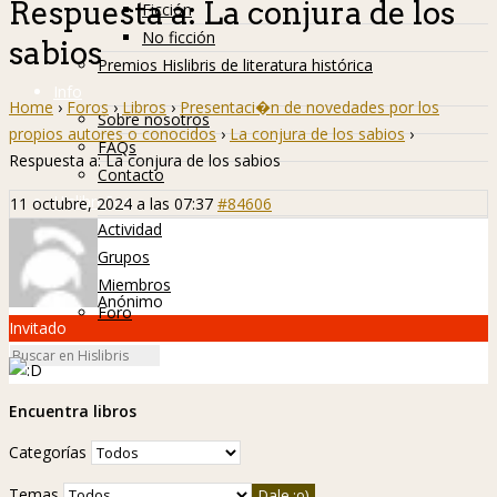
Respuesta a: La conjura de los
Ficción
No ficción
sabios
Premios Hislibris de literatura histórica
Info
Home
›
Foros
›
Libros
›
Presentaci�n de novedades por los
Sobre nosotros
propios autores o conocidos
›
La conjura de los sabios
›
FAQs
Respuesta a: La conjura de los sabios
Contacto
Hislibreños
11 octubre, 2024 a las 07:37
#84606
Actividad
Grupos
Miembros
Anónimo
Foro
Invitado
Encuentra libros
Categorías
Temas