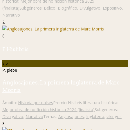
histórica:
Mejor obra de no ficción histórica 2025
(finalista)
Subgéneros:
Bélico
,
Biográfico
,
Divulgativo
,
Expositivo
,
Narrativo
2
8
P. Hislibris
8.5
P. plebe
Anglosajones. La primera Inglaterra de Marc
Morris
Ámbito:
Historia por países
Premio Hislibris literatura histórica:
Mejor obra de no ficción histórica 2024 (finalista)
Subgéneros:
Divulgativo
,
Narrativo
Temas:
Anglosajones
,
Inglaterra
,
vikingos
3