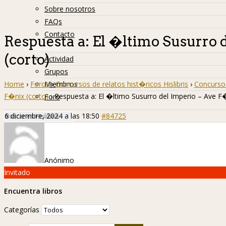
Sobre nosotros
FAQs
Contacto
Respuesta a: El �ltimo Susurro 
Hislibreños
(corto)
Actividad
Grupos
Home
›
Foros
›
Concursos de relatos hist�ricos Hislibris
›
Concurso 
Miembros
F�nix (corto)
›
Respuesta a: El �ltimo Susurro del Imperio – Ave F�
Foro
6 diciembre, 2024 a las 18:50
#84725
Anónimo
Invitado
Encuentra libros
Categorías