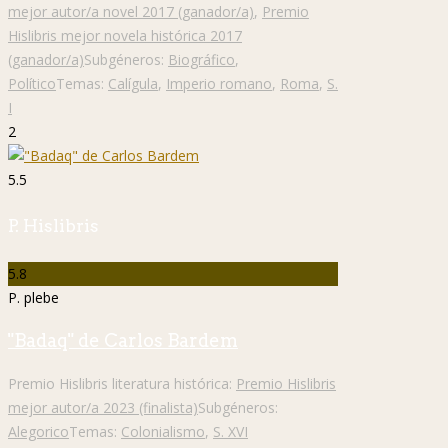
mejor autor/a novel 2017 (ganador/a)
,
Premio
Hislibris mejor novela histórica 2017
(ganador/a)
Subgéneros:
Biográfico
,
Político
Temas:
Calígula
,
Imperio romano
,
Roma
,
S.
I
2
5.5
P. Hislibris
5.8
P. plebe
"Badaq" de Carlos Bardem
Premio Hislibris literatura histórica:
Premio Hislibris
mejor autor/a 2023 (finalista)
Subgéneros:
Alegorico
Temas:
Colonialismo
,
S. XVI