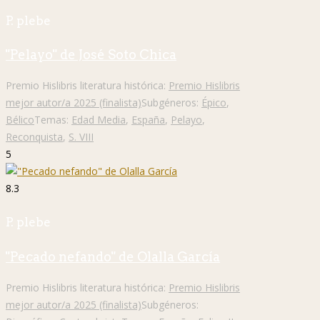
P. plebe
"Pelayo" de José Soto Chica
Premio Hislibris literatura histórica:
Premio Hislibris
mejor autor/a 2025 (finalista)
Subgéneros:
Épico
,
Bélico
Temas:
Edad Media
,
España
,
Pelayo
,
Reconquista
,
S. VIII
5
8.3
P. plebe
"Pecado nefando" de Olalla García
Premio Hislibris literatura histórica:
Premio Hislibris
mejor autor/a 2025 (finalista)
Subgéneros: