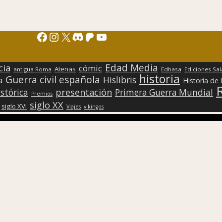
Facebook
Instagram
X
Discord
Patreon
YouTube
Edad Media
cia
cómic
Atenas
antigua Roma
Edhasa
Ediciones Sa
historia
Guerra civil española
Hislibris
a
Historia de
presentación
stórica
Primera Guerra Mundial
Premios
siglo XX
siglo XVI
Viajes
vikingos