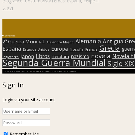
Biográfico
,
Costumbrista
Temas:
España
,
Felipe II
,
S. XVI
Sorpresa
Alemania
Antigua Gre
2ª Guerra Mundial.
Alejandro Magno
Grecia
España
Europa
guerr
Estados Unidos
filosofía
Francia
novela
libros
Japón
Novela hi
nazismo
literatura
Inglaterra
Segunda Guerra Mundial
Siglo XIX
Todos los derechos pertenecen a Hislibris Asociación cultural
Sign In
Login via your site account
Remember Me