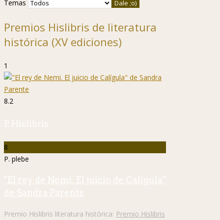
Temas
Premios Hislibris de literatura
histórica (XV ediciones)
1
8.2
P. Hislibris
8
P. plebe
"El rey de Nemi. El juicio de Calígula"
de Sandra Parente
Premio Hislibris literatura histórica:
Premio Hislibris