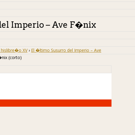
del Imperio – Ave F�nix
hislibre�o XV
›
El �ltimo Susurro del Imperio – Ave
nix (corto)