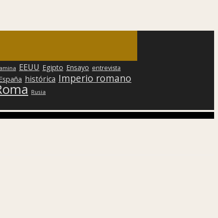
EEUU
Egipto
Ensayo
entrevista
lamina
Imperio romano
histórica
 España
Roma
Rusia