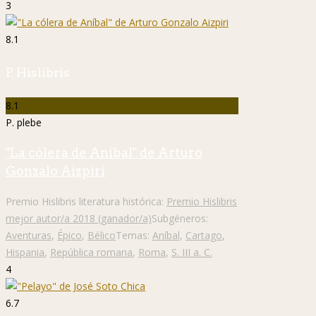
3
8.1
P. Hislibris
8.1
P. plebe
"La cólera de Aníbal" de Arturo
Gonzalo Aizpiri
Premio Hislibris literatura histórica:
Premio Hislibris
mejor autor/a 2018 (ganador/a)
Subgéneros:
Aventuras
,
Épico
,
Bélico
Temas:
Aníbal
,
Cartago
,
Hispania
,
República romana
,
Roma
,
S. III a. C.
4
6.7