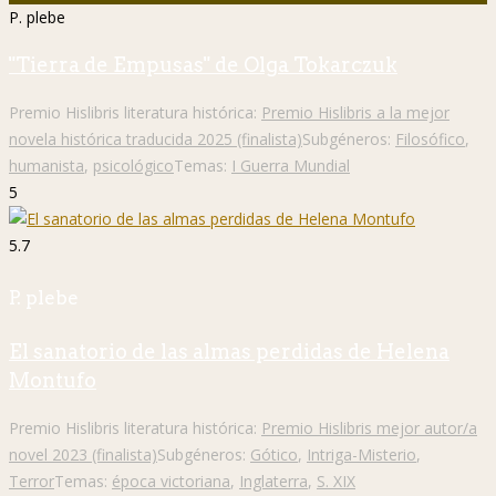
P. plebe
"Tierra de Empusas" de Olga Tokarczuk
Premio Hislibris literatura histórica:
Premio Hislibris a la mejor
novela histórica traducida 2025 (finalista)
Subgéneros:
Filosófico
,
humanista
,
psicológico
Temas:
I Guerra Mundial
5
5.7
P. plebe
El sanatorio de las almas perdidas de Helena
Montufo
Premio Hislibris literatura histórica:
Premio Hislibris mejor autor/a
novel 2023 (finalista)
Subgéneros:
Gótico
,
Intriga-Misterio
,
Terror
Temas:
época victoriana
,
Inglaterra
,
S. XIX