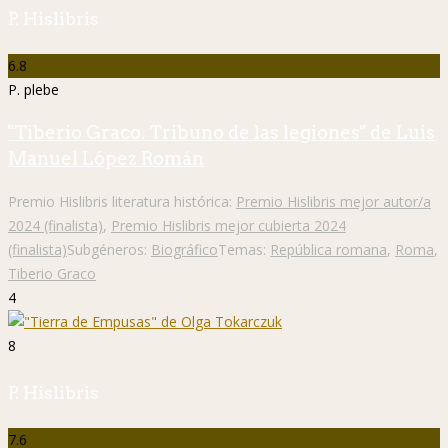
P. Hislibris
6.8
P. plebe
"Tiberio Graco. Tribuno de las legiones" de Luis
Manuel López Román
Premio Hislibris literatura histórica:
Premio Hislibris mejor autor/a
2024 (finalista)
,
Premio Hislibris mejor cubierta 2024
(finalista)
Subgéneros:
Biográfico
Temas:
República romana
,
Roma
,
Tiberio Graco
4
8
P. Hislibris
7.6