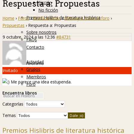
Respuesta a: Propuestas
Ficción
No ficción
Premios Hislibris de literatura histórica
Home
›
Foros
›
Notificaciones
›
Mensajes sobre el foro
›
Info
Propuestas
›
Respuesta a: Propuestas
Sobre nosotros
9 octubre, 2024 a las 12:36
#84731
FAQs
Contacto
Hislibreños
Actividad
Anónimo
Grupos
Invitado
Miembros
Me parece una idea estupenda.
Foro
Encuentra libros
Categorías
Temas
Premios Hislibris de literatura histórica