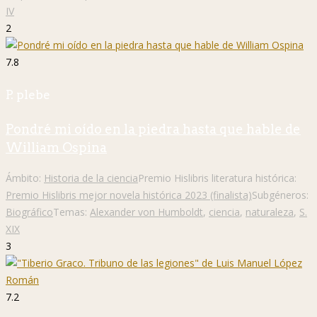
IV
2
7.8
P. plebe
Pondré mi oído en la piedra hasta que hable de
William Ospina
Ámbito:
Historia de la ciencia
Premio Hislibris literatura histórica:
Premio Hislibris mejor novela histórica 2023 (finalista)
Subgéneros:
Biográfico
Temas:
Alexander von Humboldt
,
ciencia
,
naturaleza
,
S.
XIX
3
7.2