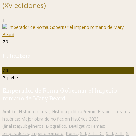
(XV ediciones)
1
7.9
P. Hislibris
7.3
P. plebe
Emperador de Roma. Gobernar el Imperio
romano de Mary Beard
Ámbito:
Historia cultural
,
Historia política
Premio Hislibris literatura
histórica:
Mejor obra de no ficción histórica 2023
(finalista)
Subgéneros:
Biográfico
,
Divulgativo
Temas:
emperadores
,
Imperio romano
,
Roma
,
S. I
,
S. I a. C.
,
S. II
,
S. III
,
S.