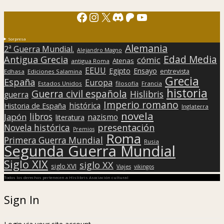
Facebook
Instagram
X
Discord
Patreon
YouTube
Sorpresa
Alemania
2ª Guerra Mundial.
Alejandro Magno
Edad Media
Antigua Grecia
cómic
Atenas
antigua Roma
EEUU
Egipto
Ensayo
entrevista
Edhasa
Ediciones Salamina
Grecia
España
Europa
Estados Unidos
filosofía
Francia
historia
Guerra civil española
Hislibris
guerra
Imperio romano
histórica
Historia de España
Inglaterra
novela
libros
Japón
nazismo
literatura
presentación
Novela histórica
Premios
Roma
Primera Guerra Mundial
Rusia
Segunda Guerra Mundial
Siglo XIX
siglo XX
siglo XVI
Viajes
vikingos
Todos los derechos pertenecen a Hislibris Asociación cultural
Sign In