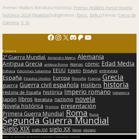
Premio Hislibris literatura histórica:
Premio Hislibris mejor novela
histórica 2024 (finalista)
Subgéneros:
Épico
,
Bélico
Temas:
Cerco de
Zamora
,
S. XI
Facebook
Instagram
X
Discord
Patreon
YouTube
Sorpresa
Alemania
2ª Guerra Mundial.
Alejandro Magno
Edad Media
Antigua Grecia
cómic
Atenas
antigua Roma
EEUU
Egipto
Ensayo
entrevista
Edhasa
Ediciones Salamina
Grecia
España
Europa
Estados Unidos
filosofía
Francia
historia
Guerra civil española
Hislibris
guerra
Imperio romano
histórica
Historia de España
Inglaterra
novela
libros
Japón
nazismo
literatura
presentación
Novela histórica
Premios
Roma
Primera Guerra Mundial
Rusia
Segunda Guerra Mundial
Siglo XIX
siglo XX
siglo XVI
Viajes
vikingos
Todos los derechos pertenecen a Hislibris Asociación cultural