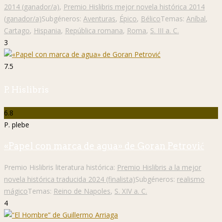
2014 (ganador/a)
,
Premio Hislibris mejor novela histórica 2014
(ganador/a)
Subgéneros:
Aventuras
,
Épico
,
Bélico
Temas:
Aníbal
,
Cartago
,
Hispania
,
República romana
,
Roma
,
S. III a. C.
3
7.5
P. Hislibris
6.8
P. plebe
«Papel con marca de agua» de Goran Petrović
Premio Hislibris literatura histórica:
Premio Hislibris a la mejor
novela histórica traducida 2024 (finalista)
Subgéneros:
realismo
mágico
Temas:
Reino de Napoles
,
S. XIV a. C.
4