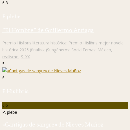
6.3
P. plebe
“El Hombre” de Guillermo Arriaga
Premio Hislibris literatura histórica:
Premio Hislibris mejor novela
histórica 2025 (finalista)
Subgéneros:
Social
Temas:
México
,
realismo
,
S. XX
5
6
P. Hislibris
6.6
P. plebe
«Cantigas de sangre» de Nieves Muñoz