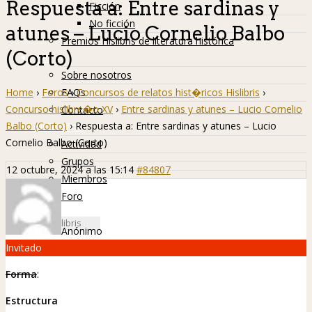
Respuesta a: Entre sardinas y
Ficción
No ficción
atunes – Lucio Cornelio Balbo
Premios Hislibris de literatura histórica
(Corto)
Info
Sobre nosotros
Home
›
Foros
›
Concursos de relatos hist�ricos Hislibris
›
FAQs
Concurso hislibre�o XV
›
Entre sardinas y atunes – Lucio Cornelio
Contacto
Balbo (Corto)
›
Respuesta a: Entre sardinas y atunes – Lucio
Hislibreños
Cornelio Balbo (Corto)
Actividad
Grupos
12 octubre, 2024 a las 15:14
#84807
Miembros
Foro
Anónimo
Invitado
Forma
:
Estructura