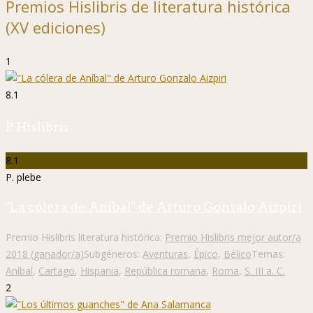
Premios Hislibris de literatura histórica
(XV ediciones)
1
8.1
P. Hislibris
8.1
P. plebe
"La cólera de Aníbal" de Arturo Gonzalo Aizpiri
Premio Hislibris literatura histórica:
Premio Hislibris mejor autor/a
2018 (ganador/a)
Subgéneros:
Aventuras
,
Épico
,
Bélico
Temas:
Aníbal
,
Cartago
,
Hispania
,
República romana
,
Roma
,
S. III a. C.
2