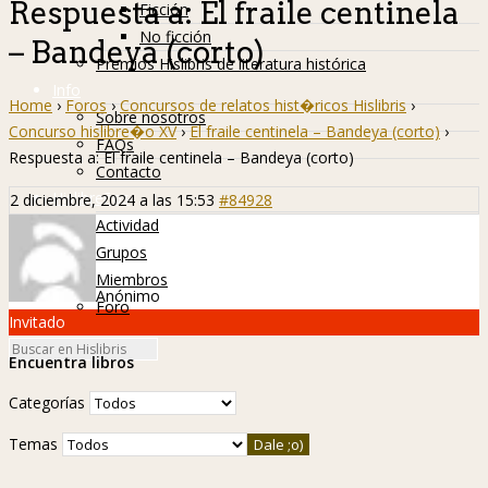
Respuesta a: El fraile centinela
Ficción
No ficción
– Bandeya (corto)
Premios Hislibris de literatura histórica
Info
Home
›
Foros
›
Concursos de relatos hist�ricos Hislibris
›
Sobre nosotros
Concurso hislibre�o XV
›
El fraile centinela – Bandeya (corto)
›
FAQs
Respuesta a: El fraile centinela – Bandeya (corto)
Contacto
Hislibreños
2 diciembre, 2024 a las 15:53
#84928
Actividad
Grupos
Miembros
Anónimo
Foro
Invitado
Encuentra libros
Categorías
Temas