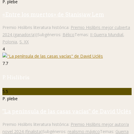
P. plebe
«Entre los muertos» de Stanisław Lem
Premio Hislibris literatura histórica:
Premio Hislibris mejor cubierta
2024 (ganador/a))
Subgéneros:
Bélico
Temas:
II Guerra Mundial
,
Polonia
,
S. XX
4
7.7
P. Hislibris
5.5
P. plebe
"La península de las casas vacías" de David Uclés
Premio Hislibris literatura histórica:
Premio Hislibris mejor autor/a
novel 2024 (finalista)
Subgéneros:
realismo mágico
Temas:
Guerra