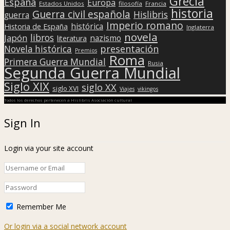
Grecia
España
Europa
Estados Unidos
filosofía
Francia
historia
Guerra civil española
Hislibris
guerra
Imperio romano
histórica
Historia de España
Inglaterra
novela
libros
Japón
nazismo
literatura
presentación
Novela histórica
Premios
Roma
Primera Guerra Mundial
Rusia
Segunda Guerra Mundial
Siglo XIX
siglo XX
siglo XVI
Viajes
vikingos
Todos los derechos pertenecen a Hislibris Asociación cultural
Sign In
Login via your site account
Remember Me
Or login via a social network account