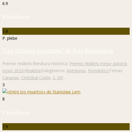
6.9
P. Hislibris
5.8
P. plebe
"Los últimos guanches" de Ana Salamanca
Premio Hislibris literatura histórica:
Premio Hislibris mejor autor/a
novel 2024 (finalista)
Subgéneros:
Aventuras
,
Romántico
Temas:
Canarias
,
Cristóbal Colón
,
S. XIV
3
8
P. Hislibris
7.9