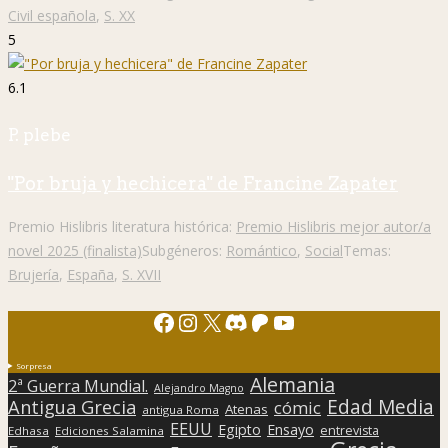
Civil española
,
S. XX
5
6.1
P. plebe
"Por bruja y hechicera" de Francine Zapater
Premio Hislibris literatura histórica:
Premio Hislibris mejor autor/a
novel 2025 (finalista)
Subgéneros:
Romántico
,
Social
Temas:
Brujería
,
España
,
S. XVII
Facebook
Instagram
X
Discord
Patreon
YouTube
Sorpresa
Alemania
2ª Guerra Mundial.
Alejandro Magno
Edad Media
Antigua Grecia
cómic
Atenas
antigua Roma
EEUU
Egipto
Ensayo
entrevista
Edhasa
Ediciones Salamina