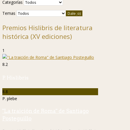
Categorías
Temas
Premios Hislibris de literatura
histórica (XV ediciones)
1
8.2
P. Hislibris
8.8
P. plebe
"La traición de Roma" de Santiago
Posteguillo