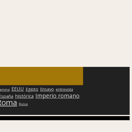
EEUU
Egipto
Ensayo
entrevista
lamina
Imperio romano
histórica
 España
Roma
Rusia