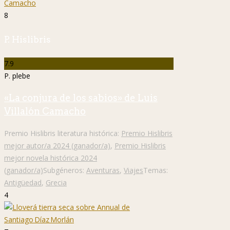
8
P. Hislibris
7.9
P. plebe
«La conjura de los sabios» de Luis
Villalón Camacho
Premio Hislibris literatura histórica:
Premio Hislibris
mejor autor/a 2024 (ganador/a)
,
Premio Hislibris
mejor novela histórica 2024
(ganador/a)
Subgéneros:
Aventuras
,
Viajes
Temas:
Antigüedad
,
Grecia
4