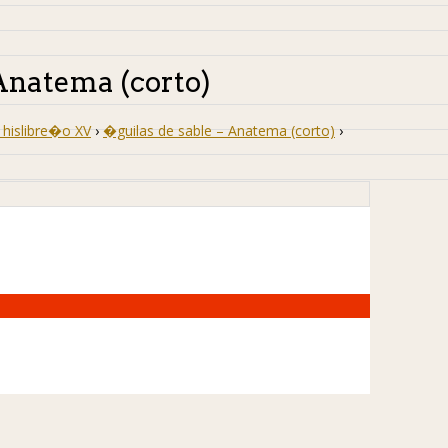
 Anatema (corto)
hislibre�o XV
›
�guilas de sable – Anatema (corto)
›