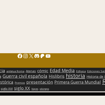
Facebook
Instagram
X
Discord
Patreon
YouTube
Edad Media
cia
cómic
Atenas
antigua Roma
Edhasa
Ediciones Sa
historia
Guerra civil española
Hislibris
a
Historia de
presentación
stórica
Primera Guerra Mundial
Premios
siglo XX
siglo XVI
Viajes
vikingos