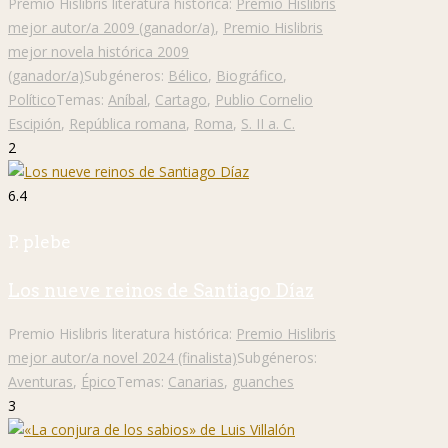
Premio Hislibris literatura histórica:
Premio Hislibris
mejor autor/a 2009 (ganador/a)
,
Premio Hislibris
mejor novela histórica 2009
(ganador/a)
Subgéneros:
Bélico
,
Biográfico
,
Político
Temas:
Aníbal
,
Cartago
,
Publio Cornelio
Escipión
,
República romana
,
Roma
,
S. II a. C.
2
6.4
P. plebe
Los nueve reinos de Santiago Díaz
Premio Hislibris literatura histórica:
Premio Hislibris
mejor autor/a novel 2024 (finalista)
Subgéneros:
Aventuras
,
Épico
Temas:
Canarias
,
guanches
3