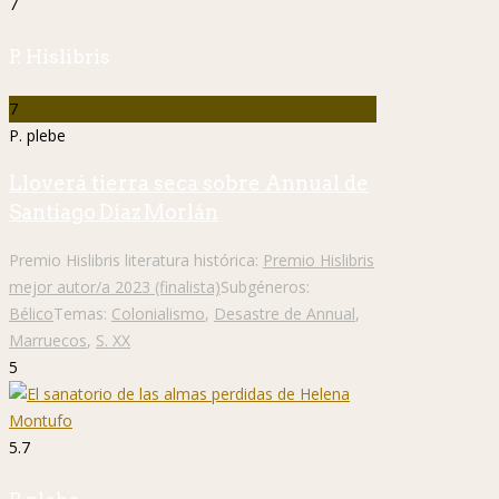
7
P. Hislibris
7
P. plebe
Lloverá tierra seca sobre Annual de
Santiago Díaz Morlán
Premio Hislibris literatura histórica:
Premio Hislibris
mejor autor/a 2023 (finalista)
Subgéneros:
Bélico
Temas:
Colonialismo
,
Desastre de Annual
,
Marruecos
,
S. XX
5
5.7