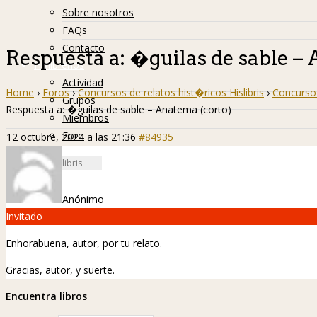
Sobre nosotros
FAQs
Contacto
Respuesta a: �guilas de sable –
Hislibreños
Actividad
Home
›
Foros
›
Concursos de relatos hist�ricos Hislibris
›
Concurso 
Grupos
Respuesta a: �guilas de sable – Anatema (corto)
Miembros
Foro
12 octubre, 2024 a las 21:36
#84935
Anónimo
Invitado
Enhorabuena, autor, por tu relato.
Gracias, autor, y suerte.
Encuentra libros