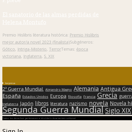
P. plebe
El sanatorio de las almas perdidas de
Helena Montufo
Premio Hislibris literatura histórica:
Premio Hislibris
mejor autor/a novel 2023 (finalista)
Subgéneros:
Gótico
,
Intriga-Misterio
,
Terror
Temas:
época
victoriana
,
Inglaterra
,
S. XIX
Sorpresa
Alemania
Antigua Gre
2ª Guerra Mundial.
Alejandro Magno
Grecia
España
Europa
guerr
Estados Unidos
filosofía
Francia
novela
libros
Japón
Novela hi
nazismo
literatura
Inglaterra
Segunda Guerra Mundial
Siglo XIX
Todos los derechos pertenecen a Hislibris Asociación cultural
Sign In