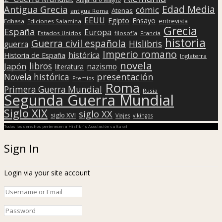
Edad Media
Antigua Grecia
cómic
Atenas
antigua Roma
EEUU
Egipto
Ensayo
entrevista
Edhasa
Ediciones Salamina
Grecia
España
Europa
Estados Unidos
filosofía
Francia
historia
Guerra civil española
Hislibris
guerra
Imperio romano
histórica
Historia de España
Inglaterra
novela
libros
Japón
nazismo
literatura
presentación
Novela histórica
Premios
Roma
Primera Guerra Mundial
Rusia
Segunda Guerra Mundial
Siglo XIX
siglo XX
siglo XVI
Viajes
vikingos
Todos los derechos pertenecen a Hislibris Asociación cultural
Sign In
Login via your site account