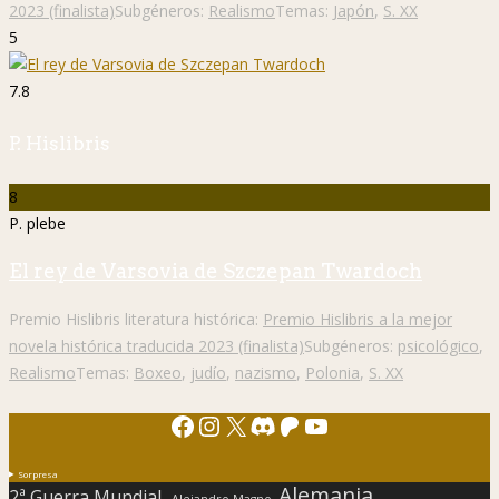
2023 (finalista)
Subgéneros:
Realismo
Temas:
Japón
,
S. XX
5
7.8
P. Hislibris
8
P. plebe
El rey de Varsovia de Szczepan Twardoch
Premio Hislibris literatura histórica:
Premio Hislibris a la mejor
novela histórica traducida 2023 (finalista)
Subgéneros:
psicológico
,
Realismo
Temas:
Boxeo
,
judío
,
nazismo
,
Polonia
,
S. XX
Facebook
Instagram
X
Discord
Patreon
YouTube
Sorpresa
Alemania
2ª Guerra Mundial.
Alejandro Magno