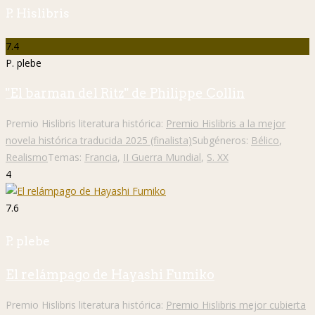
P. Hislibris
7.4
P. plebe
"El barman del Ritz" de Philippe Collin
Premio Hislibris literatura histórica:
Premio Hislibris a la mejor
novela histórica traducida 2025 (finalista)
Subgéneros:
Bélico
,
Realismo
Temas:
Francia
,
II Guerra Mundial
,
S. XX
4
7.6
P. plebe
El relámpago de Hayashi Fumiko
Premio Hislibris literatura histórica:
Premio Hislibris mejor cubierta