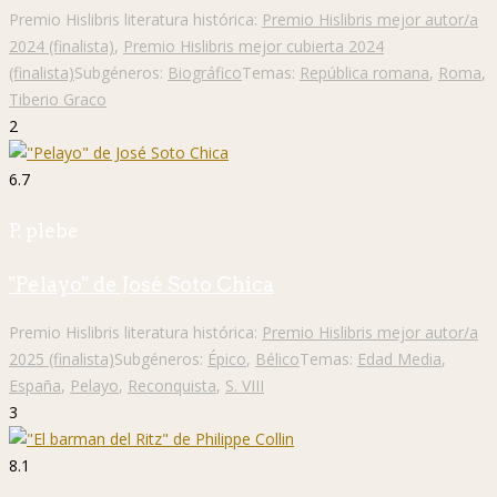
Premio Hislibris literatura histórica:
Premio Hislibris mejor autor/a
2024 (finalista)
,
Premio Hislibris mejor cubierta 2024
(finalista)
Subgéneros:
Biográfico
Temas:
República romana
,
Roma
,
Tiberio Graco
2
6.7
P. plebe
"Pelayo" de José Soto Chica
Premio Hislibris literatura histórica:
Premio Hislibris mejor autor/a
2025 (finalista)
Subgéneros:
Épico
,
Bélico
Temas:
Edad Media
,
España
,
Pelayo
,
Reconquista
,
S. VIII
3
8.1