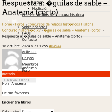
Respuesta a: �guilas de sable –
Ficción
No ficción
Anatema (corto)
Premios Hislibris de literatura histórica
Info
Home
›
Foros
›
Concursos de relatos hist�ricos Hislibris
›
Sobre nosotros
Concurso hislibre�o XV
›
�guilas de sable – Anatema (corto)
›
FAQs
Respuesta a: �guilas de sable – Anatema (corto)
Contacto
Hislibreños
16 octubre, 2024 a las 17:55
#84944
Actividad
Grupos
Miembros
Anónimo
Foro
Invitado
Hola, Anatema
De mis favoritos.
Encuentra libros
Categorías