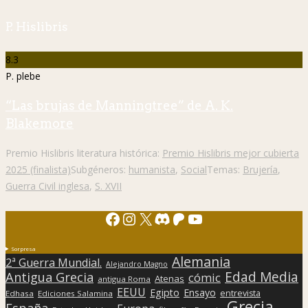
P. Hislibris
8.3
P. plebe
“Las brujas de Manningtree” de A. K.
Blakemore
Premio Hislibris literatura histórica:
Premio Hislibris mejor cubierta
2025 (finalista)
Subgéneros:
humanista
,
Social
Temas:
Brujería
,
Guerra Civil inglesa
,
S. XVII
Facebook
Instagram
X
Discord
Patreon
YouTube
Sorpresa
Alemania
2ª Guerra Mundial.
Alejandro Magno
Edad Media
Antigua Grecia
cómic
Atenas
antigua Roma
EEUU
Egipto
Ensayo
entrevista
Edhasa
Ediciones Salamina
Grecia
España