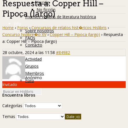
Respuesta a: Copper Hill –
Ficción
No ficción
Pipoca (largo)
Premios Hislibris de literatura histórica
Info
Home
›
Foros
›
Concursos de relatos hist�ricos Hislibris
›
Sobre nosotros
Concurso hislibre�o XV
›
Copper Hill – Pipoca (largo)
›
Respuesta
FAQs
a: Copper Hill – Pipoca (largo)
Contacto
Hislibreños
28 octubre, 2024 a las 11:58
#84982
Actividad
Grupos
Miembros
Anónimo
Foro
Invitado
Encuentra libros
Categorías
Temas