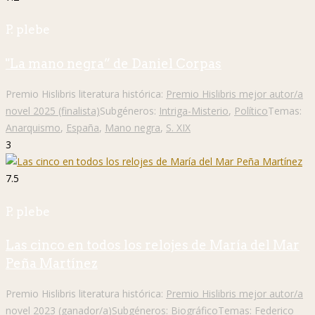
P. plebe
"La mano negra” de Daniel Corpas
Premio Hislibris literatura histórica:
Premio Hislibris mejor autor/a
novel 2025 (finalista)
Subgéneros:
Intriga-Misterio
,
Político
Temas:
Anarquismo
,
España
,
Mano negra
,
S. XIX
3
7.5
P. plebe
Las cinco en todos los relojes de María del Mar
Peña Martínez
Premio Hislibris literatura histórica:
Premio Hislibris mejor autor/a
novel 2023 (ganador/a)
Subgéneros:
Biográfico
Temas:
Federico