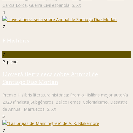
García Lorca
,
Guerra Civil española
,
S. XX
4
7
P. Hislibris
7
P. plebe
Lloverá tierra seca sobre Annual de
Santiago Díaz Morlán
Premio Hislibris literatura histórica:
Premio Hislibris mejor autor/a
2023 (finalista)
Subgéneros:
Bélico
Temas:
Colonialismo
,
Desastre
de Annual
,
Marruecos
,
S. XX
5
7