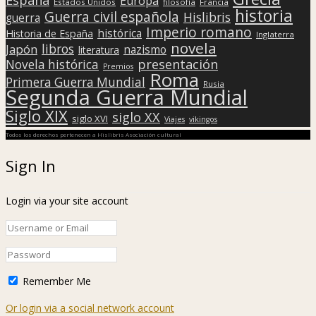
Europa
Estados Unidos
filosofía
Francia
historia
Guerra civil española
Hislibris
guerra
Imperio romano
histórica
Historia de España
Inglaterra
novela
libros
Japón
nazismo
literatura
presentación
Novela histórica
Premios
Roma
Primera Guerra Mundial
Rusia
Segunda Guerra Mundial
Siglo XIX
siglo XX
siglo XVI
Viajes
vikingos
Todos los derechos pertenecen a Hislibris Asociación cultural
Sign In
Login via your site account
Remember Me
Or login via a social network account