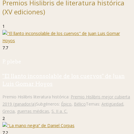
Premios Hislibris de literatura histórica
(XV ediciones)
1
7.7
P. plebe
"El llanto inconsolable de los cuervos" de Juan
Luis Gomar Hoyos
Premio Hislibris literatura histórica:
Premio Hislibris mejor cubierta
2019 (ganador/a)
Subgéneros:
Épico
,
Bélico
Temas:
Antigüedad
,
Grecia
,
guerras médicas
,
S. II a. C.
2
7.2