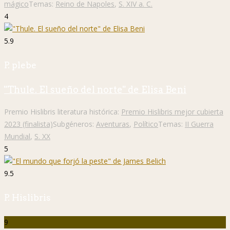
mágico
Temas:
Reino de Napoles
,
S. XIV a. C.
4
5.9
P. plebe
"Thule. El sueño del norte" de Elisa Beni
Premio Hislibris literatura histórica:
Premio Hislibris mejor cubierta
2023 (finalista)
Subgéneros:
Aventuras
,
Político
Temas:
II Guerra
Mundial
,
S. XX
5
9.5
P. Hislibris
9