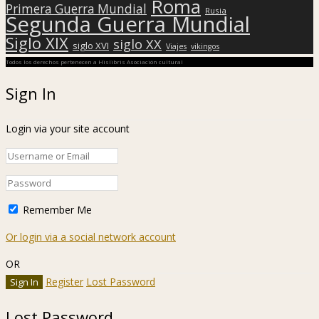
Roma
Primera Guerra Mundial
Rusia
Segunda Guerra Mundial
Siglo XIX
siglo XX
siglo XVI
Viajes
vikingos
Todos los derechos pertenecen a Hislibris Asociación cultural
Sign In
Login via your site account
Remember Me
Or login via a social network account
OR
Register
Lost Password
Lost Password