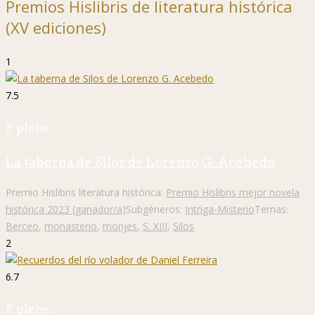
Premios Hislibris de literatura histórica
(XV ediciones)
1
7.5
P. plebe
La taberna de Silos de Lorenzo G. Acebedo
Premio Hislibris literatura histórica:
Premio Hislibris mejor novela
histórica 2023 (ganador/a)
Subgéneros:
Intriga-Misterio
Temas:
Berceo
,
monasterio
,
monjes
,
S. XIII
,
Silos
2
6.7
P. plebe