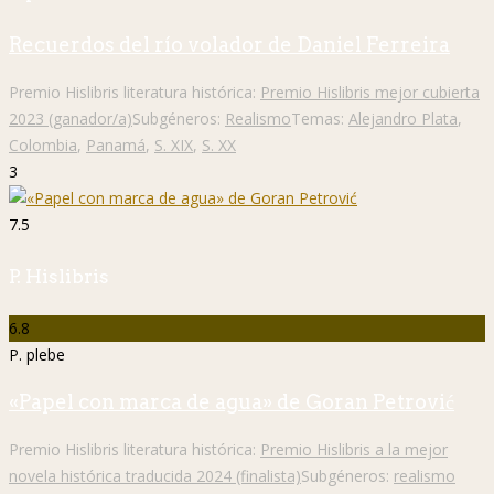
Recuerdos del río volador de Daniel Ferreira
Premio Hislibris literatura histórica:
Premio Hislibris mejor cubierta
2023 (ganador/a)
Subgéneros:
Realismo
Temas:
Alejandro Plata
,
Colombia
,
Panamá
,
S. XIX
,
S. XX
3
7.5
P. Hislibris
6.8
P. plebe
«Papel con marca de agua» de Goran Petrović
Premio Hislibris literatura histórica:
Premio Hislibris a la mejor
novela histórica traducida 2024 (finalista)
Subgéneros:
realismo