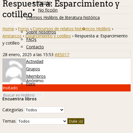
Respuesta a: Esparcimiento y
Ficción
No ficción
cotilleo
Premios Hislibris de literatura histórica
Info
Home
›
Foros
›
Concursos de relatos hist�ricos Hislibris
›
Sobre nosotros
Aristarcos
›
Esparcimiento y cotilleo
›
Respuesta a: Esparcimiento
FAQs
y cotilleo
Contacto
Hislibreños
28 enero, 2025 a las 15:53
#85017
Actividad
Grupos
Miembros
Anónimo
Foro
Invitado
Encuentra libros
Categorías
Temas