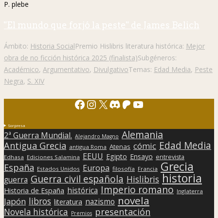
P. plebe
"El mundo que forjó la peste" de James Belich
Ámbito:
Historia Social
Premio Hislibris literatura histórica:
Mejor
obra de no ficción histórica 2025 (finalista)
Subgéneros:
Académico
,
Argumentativo
,
Divulgativo
Temas:
Edad Media
,
Peste
Negra
,
S. XIV
Facebook
Instagram
X
Discord
Patreon
YouTube
Sorpresa
Alemania
2ª Guerra Mundial.
Alejandro Magno
Edad Media
Antigua Grecia
cómic
Atenas
antigua Roma
EEUU
Egipto
Ensayo
entrevista
Edhasa
Ediciones Salamina
Grecia
España
Europa
Estados Unidos
filosofía
Francia
historia
Guerra civil española
Hislibris
guerra
Imperio romano
histórica
Historia de España
Inglaterra
novela
libros
Japón
nazismo
literatura
presentación
Novela histórica
Premios